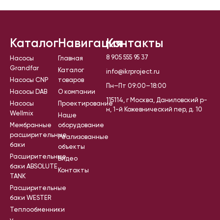
Каталог
Навигация
Контакты
8 905 555 95 37
Насосы
Главная
Grandfar
Каталог
info@ikrproject.ru
Насосы CNP
товаров
Пн–Пт 09:00–18:00
Насосы DAB
О компании
115114, г Москва, Даниловский р-
Насосы
Проектирование
н, 1-й Кожевнический пер, д. 10
Wellmix
Наше
Мембранные
оборудование
расширительные
Реализованные
баки
объекты
Расширительные
Видео
баки ABSOLUTE
Контакты
TANK
Расширительные
баки WESTER
Теплообменники