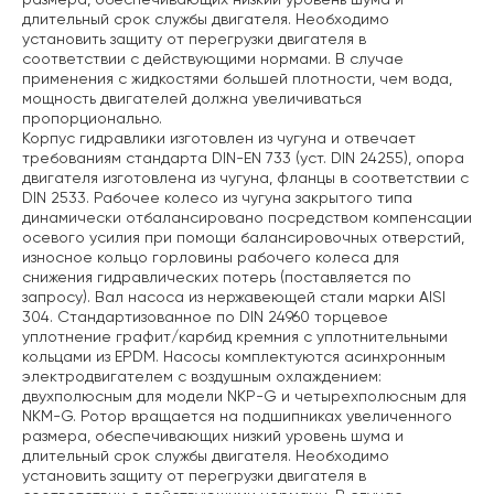
длительный срок службы двигателя. Необходимо
установить защиту от перегрузки двигателя в
соответствии с действующими нормами. В случае
применения с жидкостями большей плотности, чем вода,
мощность двигателей должна увеличиваться
пропорционально.
Корпус гидравлики изготовлен из чугуна и отвечает
требованиям стандарта DIN-EN 733 (уст. DIN 24255), опора
двигателя изготовлена из чугуна, фланцы в соответствии с
DIN 2533. Рабочее колесо из чугуна закрытого типа
динамически отбалансировано посредством компенсации
осевого усилия при помощи балансировочных отверстий,
износное кольцо горловины рабочего колеса для
снижения гидравлических потерь (поставляется по
запросу). Вал насоса из нержавеющей стали марки AISI
304. Стандартизованное по DIN 24960 торцевое
уплотнение графит/карбид кремния с уплотнительными
кольцами из EPDM. Насосы комплектуются асинхронным
электродвигателем с воздушным охлаждением:
двухполюсным для модели NKP-G и четырехполюсным для
NKM-G. Ротор вращается на подшипниках увеличенного
размера, обеспечивающих низкий уровень шума и
длительный срок службы двигателя. Необходимо
установить защиту от перегрузки двигателя в