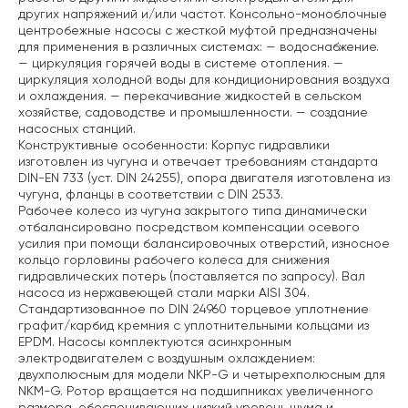
других напряжений и/или частот.
Консольно-моноблочные
центробежные насосы с жесткой муфтой предназначены
для применения в различных системах:
— водоснабжение.
— циркуляция горячей воды в системе отопления.
—
циркуляция холодной воды для кондиционирования воздуха
и охлаждения.
— перекачивание жидкостей в сельском
хозяйстве, садоводстве и промышленности.
— создание
насосных станций.
Конструктивные особенности:
Корпус гидравлики
изготовлен из чугуна и отвечает требованиям стандарта
DIN-EN 733 (уст. DIN 24255), опора двигателя изготовлена из
чугуна, фланцы в соответствии с DIN 2533.
Рабочее колесо из чугуна закрытого типа динамически
отбалансировано посредством компенсации осевого
усилия при помощи балансировочных отверстий, износное
кольцо горловины рабочего колеса для снижения
гидравлических потерь (поставляется по запросу). Вал
насоса из нержавеющей стали марки AISI 304.
Стандартизованное по DIN 24960 торцевое уплотнение
графит/карбид кремния с уплотнительными кольцами из
EPDM. Насосы комплектуются асинхронным
электродвигателем с воздушным охлаждением:
двухполюсным для модели NKP-G и четырехполюсным для
NKM-G. Ротор вращается на подшипниках увеличенного
размера, обеспечивающих низкий уровень шума и