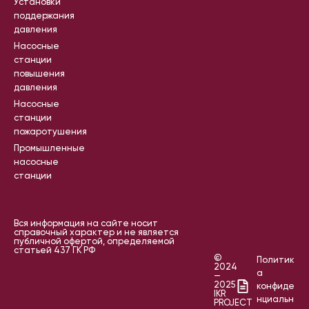
Установки
поддержания
давления
Насосные
станции
повышения
давления
Насосные
станции
пожаротушения
Промышленные
насосные
станции
Вся информация на сайте носит
справочный характер и не является
публичной офертой, определяемой
статьей 437 ГК РФ
©
Политик
2024
а
—
2025
конфиде
IKR
нциальн
PROJECT