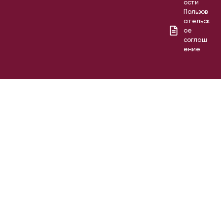
ости
Пользов
ательск
ое
соглаш
ение