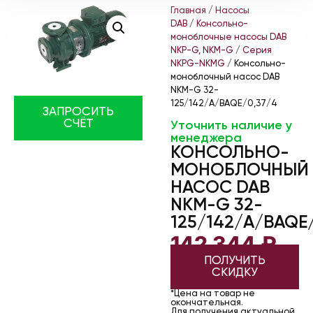
Главная
/
Насосы
DAB
/
Консольно-
моноблочные насосы DAB
NKP-G, NKM-G
/
Серия
NKPG-NKMG
/ Консольно-
моноблочный насос DAB
NKM-G 32-
125/142/A/BAQE/0,37/4
ЗАПРОСИТЬ
СЧЁТ
Уточнить наличие у
менеджера
КОНСОЛЬНО-
МОНОБЛОЧНЫЙ
НАСОС DAB
NKM-G 32-
125/142/A/BAQE
142 344
₽
ПОЛУЧИТЬ
СКИДКУ
*Цена на товар не
окончательная.
Для получения актуальной