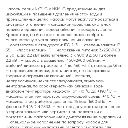
Насосы серии NKP-G и NKM-G предназначены для
циркуляции и повышения давления чистой воды в
промышленных целях. Насосы могут эксплуатироваться в
системах отопления и кондиционирования, системах
полива и орошения, водоснабжения и пожаротушения.
Кроме того, на базе этих насосов можно собрать
многонасосную установку повышения давления.
— соответствие стандартам: IEC 2-3.
— степень защиты: IP
55.
— класс изоляции: F.
— напряжение питания: 3х230/400
В 50 Гц до 2,2 кВт включительно, 3 х 400 В Δ 50 Гц более
2,2 кВт.
— скорость вращения: 1450-2900 об/мин.
—
рабочий диапазон: расход от 1 до 460 м3 /ч, напор до 96 м.
— перекачиваемая жидкость: чистая, не содержащая
твердых и абразивных включений, невязкая,
неагрессивная, некристаллизующаяся, химически
нейтральная, по характеристикам близкая к воде.
—
диапазон температуры жидкости: от -10 °C до +140 °C.
—
максимальная температура окружающей среды: +40 °C.
—
максимальное рабочее давление: 16 Бар (1600 кПа).
—
фланцы: PN 16 DIN 2533.
— монтаж: допускается крепление
в горизонтальном или вертикальном положении с
обязательным расположением двигателя выше гидравлики.
— специальное исполнение по запросу: насосы для
работы с другими жидкостями. Электродвигатели для