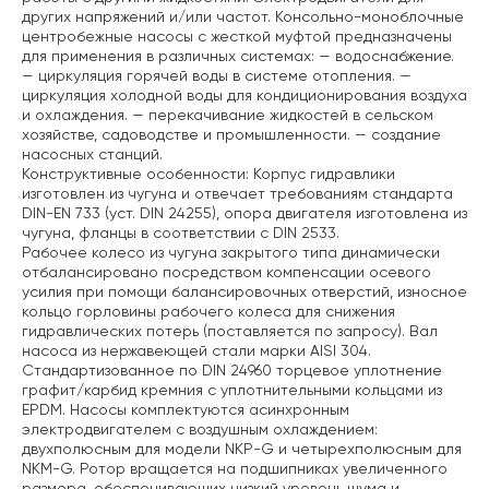
других напряжений и/или частот.
Консольно-моноблочные
центробежные насосы с жесткой муфтой предназначены
для применения в различных системах:
— водоснабжение.
— циркуляция горячей воды в системе отопления.
—
циркуляция холодной воды для кондиционирования воздуха
и охлаждения.
— перекачивание жидкостей в сельском
хозяйстве, садоводстве и промышленности.
— создание
насосных станций.
Конструктивные особенности:
Корпус гидравлики
изготовлен из чугуна и отвечает требованиям стандарта
DIN-EN 733 (уст. DIN 24255), опора двигателя изготовлена из
чугуна, фланцы в соответствии с DIN 2533.
Рабочее колесо из чугуна закрытого типа динамически
отбалансировано посредством компенсации осевого
усилия при помощи балансировочных отверстий, износное
кольцо горловины рабочего колеса для снижения
гидравлических потерь (поставляется по запросу). Вал
насоса из нержавеющей стали марки AISI 304.
Стандартизованное по DIN 24960 торцевое уплотнение
графит/карбид кремния с уплотнительными кольцами из
EPDM. Насосы комплектуются асинхронным
электродвигателем с воздушным охлаждением:
двухполюсным для модели NKP-G и четырехполюсным для
NKM-G. Ротор вращается на подшипниках увеличенного
размера, обеспечивающих низкий уровень шума и