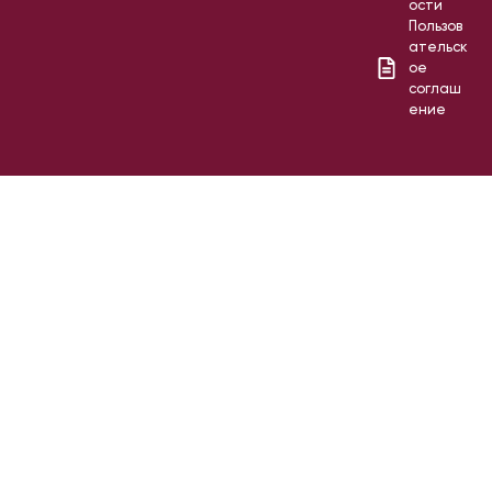
ости
Пользов
ательск
ое
соглаш
ение