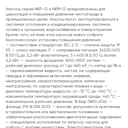
Насосы серии NKP-G и NKM-G предназначены для
циркуляции и повышения давления чистой воды в
промышленных целях. Насосы могут эксплуатироваться в
системах отопления и кондиционирования, системах
полива и орошения, водоснабжения и пожаротушения.
Кроме того, на базе этих насосов можно собрать
многонасосную установку повышения давления.
— соответствие стандартам: IEC 2-3.
— степень защиты: IP
55.
— класс изоляции: F.
— напряжение питания: 3х230/400
В 50 Гц до 2,2 кВт включительно, 3 х 400 В Δ 50 Гц более
2,2 кВт.
— скорость вращения: 1450-2900 об/мин.
—
рабочий диапазон: расход от 1 до 460 м3 /ч, напор до 96 м.
— перекачиваемая жидкость: чистая, не содержащая
твердых и абразивных включений, невязкая,
неагрессивная, некристаллизующаяся, химически
нейтральная, по характеристикам близкая к воде.
—
диапазон температуры жидкости: от -10 °C до +140 °C.
—
максимальная температура окружающей среды: +40 °C.
—
максимальное рабочее давление: 16 Бар (1600 кПа).
—
фланцы: PN 16 DIN 2533.
— монтаж: допускается крепление
в горизонтальном или вертикальном положении с
обязательным расположением двигателя выше гидравлики.
— специальное исполнение по запросу: насосы для
работы с другими жидкостями. Электродвигатели для