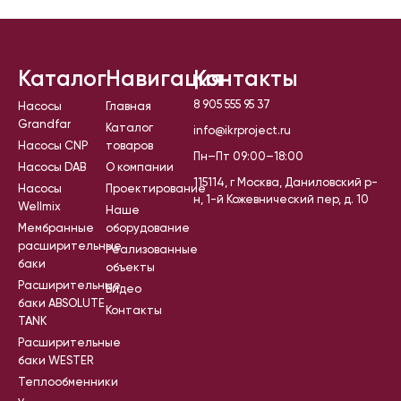
Каталог
Навигация
Контакты
8 905 555 95 37
Насосы
Главная
Grandfar
Каталог
info@ikrproject.ru
Насосы CNP
товаров
Пн–Пт 09:00–18:00
Насосы DAB
О компании
115114, г Москва, Даниловский р-
Насосы
Проектирование
н, 1-й Кожевнический пер, д. 10
Wellmix
Наше
Мембранные
оборудование
расширительные
Реализованные
баки
объекты
Расширительные
Видео
баки ABSOLUTE
Контакты
TANK
Расширительные
баки WESTER
Теплообменники