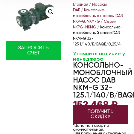
Главная
/
Насосы
DAB
/
Консольно-
моноблочные насосы DAB
NKP-G, NKM-G
/
Серия
NKPG-NKMG
/ Консольно-
моноблочный насос DAB
NKM-G 32-
125.1/140/B/BAQE/0,25/4
ЗАПРОСИТЬ
СЧЁТ
Уточнить наличие у
менеджера
КОНСОЛЬНО-
МОНОБЛОЧНЫЙ
НАСОС DAB
NKM-G 32-
125.1/140/B/BAQ
153 468
₽
ПОЛУЧИТЬ
СКИДКУ
*Цена на товар не
окончательная.
Для получения актуальной