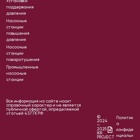
Установки
поддержания
давления
Насосные
станции
повышения
давления
Насосные
станции
пожаротушения
Промышленные
насосные
станции
Вся информация на сайте носит
справочный характер и не является
публичной офертой, определяемой
статьей 437 ГК РФ
©
Политик
2024
а
—
2025
конфиде
IKR
нциальн
PROJECT