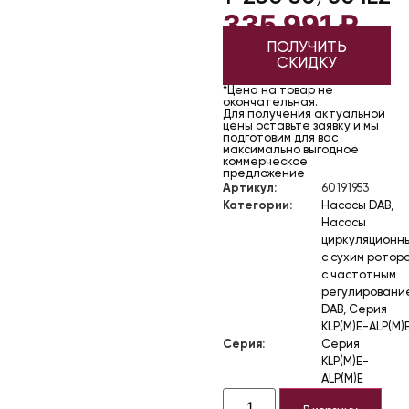
335 991
₽
ПОЛУЧИТЬ
СКИДКУ
*Цена на товар не
окончательная.
Для получения актуальной
цены оставьте заявку и мы
подготовим для вас
максимально выгодное
коммерческое
предложение
Артикул:
60191953
Категории:
Насосы DAB
,
Насосы
циркуляционн
с сухим ротор
с частотным
регулировани
DAB
,
Серия
KLP(M)E-ALP(M)
Серия:
Серия
KLP(M)E-
ALP(M)E