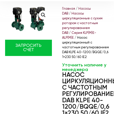
Главная
/
Насосы
DAB
/
Насосы
циркуляционные с сухим
ротором с частотным
регулированием
DAB
/
Серия KLP(M)E-
ALP(M)E
/ Насос
циркуляционный с
ЗАПРОСИТЬ
частотным регулированием
СЧЁТ
DAB KLPE 40-1200/BQQE/0,6
1×230 50/60 IE2
Уточнить наличие у
менеджера
НАСОС
ЦИРКУЛЯЦИОНН
С ЧАСТОТНЫМ
РЕГУЛИРОВАНИ
DAB KLPE 40-
1200/BQQE/0,6
1×230 50/60 IE2