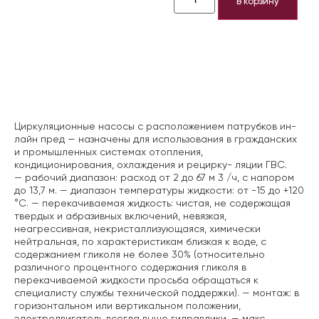
В корзину
Описание
Циркуляционные насосы с расположением патрубков ин-
лайн пред — назначены для использования в гражданских
и промышленных системах отопления,
кондиционирования, охлаждения и рецирку- ляции ГВС.
— рабочий диапазон: расход от 2 до 67 м 3 /ч, с напором
до 13,7 м.
— диапазон температуры жидкости: от -15 до +120
°C.
— перекачиваемая жидкость: чистая, не содержащая
твердых и абразивных включений, невязкая,
неагрессивная, некристаллизующаяся, химически
нейтральная, по характеристикам близкая к воде, с
содержанием гликоля не более 30% (относительно
различного процентного содержания гликоля в
перекачиваемой жидкости просьба обращаться к
специалисту службы технической поддержки).
— монтаж: в
горизонтальном или вертикальном положении,
электродвигатель всегда выше гидравлики.
— макс.