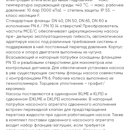
температура окружающей среды: +40 °C.
— макс. рабочее
давление: 10 бар (1000 кПа).
— степень защиты: IP 55.
—
класс изоляции F.
Стандартные фланцы: DN 40, DN 50, DN 65, DN 80 в
исполнении PN 6 / PN 10 (4 отверстия)
Преобразователь
частоты MCE/C обеспечивает циркуляционному насосу
пре- дельную эксплуатационную гибкость, автоматически
адаптируя насос под различные требования системы и
поддерживая в ней постоянный перепад давления. Корпус
насоса и опора двигателя выполнены из чугуна.
Всасывающий и напорный патрубки оснащены фланцами
PN 10 и резьбовыми отверстиями для манометров или
контрольных датчиков. Для обеспечения установки насоса
в уже существующие системы фланцы насоса совместимы
с контрфланцами PN 6. Рабочее колесо выполнено из
технополимера. Торцевое уплотнение – графит/
керамика.
Насосы поставляются в одинарном (KLME и KLPE) и
сдвоенном (DKLME и DKLPE) исполнениях. В напорный
патрубок насосного агрегата сдвоенного исполнения
встроен перекидной клапан для предотвращения
перетока жидкости при одном работающем насосе. Также
в комплект поставки сдвоенного насосного агрегата
входит набор фланцев-заглушек, если требуется