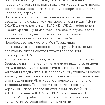
обслуживание одного издвух насосов. Сдвоенный
насосный агрегат позволяет эксплуатировать один насос,
если второй необходим в качестве резервного, или оба
насоса одновременно.
Насосы оснащаются асинхронным электродвигателем
своздушным охлаждением: четырехполюсным для KLME и
DKLME, двухполюсным для KLPE и DKLPE. Для обеспечения
низкого уровня шума идлительного срока службы ротор
вращается на подшипниках увеличенного размера,
заполненных смазкой на весь срок службы.
Преобразователь частоты MCE/C защищает
электродвигатель насоса от перегрузки. Исполнение
электродвигателя соответствует требованиям
стандартов CEI 9
Корпус насоса и опора двигателя выполнены из чугуна.
Всасывающий и напорный патрубки оснащены фланцами
PN 10 и резьбовыми отверстиями для манометров или
контрольных датчиков. Для обеспечения установки насоса
в уже существующие системы фланцы насоса совместимы
с контрфланцами PN 6. Рабочее колесо выполнено из
технополимера. Торцевое уплотнение – графит/
керамика. Насосы поставляются в одинарном (KLME и
KLPE) и сдвоенном (DKLME и DKLPE) исполнениях. В
напорный патрубок насосного агрегата сдвоенного
исполнения встроен обратный клапан для