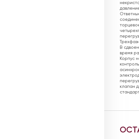
некриста
давление
Ответные
соединен
торцево
четырехп
перегруз
Трехфазн
В сдвоен
время ра
Корпус н
контроль
асинхрон
электрод
перегруз
клапан д
стандар
ОСТ