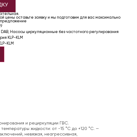
ДКУ
чательная.
й цены оставьте заявку и мы подготовим для вас максимально
 предложение
9
 DAB
,
Насосы циркуляционные без частотного регулирования
рия KLP-KLM
KLP-KLM
онирования и рециркуляции ГВС.
температуры жидкости: от -15 °C до +120 °C.
—
включений, невязкая, неагрессивная,