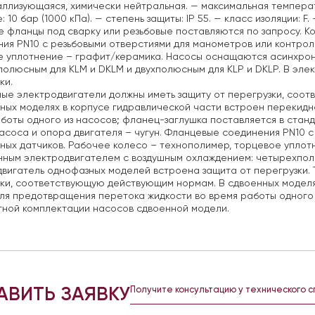
ллизующаяся, химически нейтральная.
— максимальная температ
: 10 бар (1000 кПа).
— степень защиты: IP 55.
— класс изоляции: F.
—
 фланцы под сварку или резьбовые поставляются по запросу.
Ко
ия PN10 с резьбовыми отверстиями для манометров или контрол
е уплотнение – графит/керамика. Насосы оснащаются асинхрон
олюсным для KLM и DKLM и двухполюсным для KLP и DKLP. В эле
ки.
ые электродвигатели должны иметь защиту от перегрузки, соо
ных моделях в корпусе гидравлической части встроен перекид
боты одного из насосов; фланец-заглушка поставляется в стан
асоса и опора двигателя – чугун. Фланцевые соединения PN10 
ных датчиков. Рабочее колесо – технополимер, торцевое упло
ным электродвигателем с воздушным охлаждением: четырехполю
вигатель однофазных моделей встроена защита от перегрузки. 
ки, соответствующую действующим нормам. В сдвоенных моделя
ля предотвращения перетока жидкости во время работы одного 
тной комплектации насосов сдвоенной модели.
АВИТЬ ЗАЯВКУ
Получите консультацию у технического 