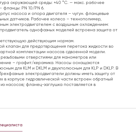
ура окружающей среды: +40 °C.
— макс. рабочее
 фланцы: PN 10/PN 6.
рпус насоса и опора двигателя – чугун. фланцевые
ьных датчиков. Рабочее колесо – технополимер,
ным электродвигателем с воздушным охлаждением:
ктродвигатель однофазных моделей встроена защита от
тветствующую действующим нормам.
ной клапан для предотвращения перетока жидкости во
дартной комплектации насосов сдвоенной модели.
с резьбовыми отверстиями для манометров или
тнение – графит/керамика. Насосы оснащаются
сным для KLM и DKLM и двухполюсным для KLP и DKLP. В
Трехфазные электродвигатели должны иметь защиту от
х в корпусе гидравлической части встроен обратный
из насосов; фланец-заглушка поставляется в
специалиста