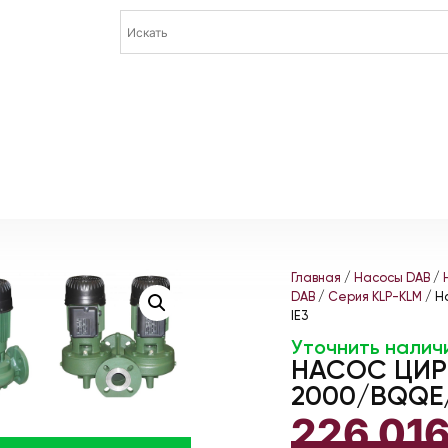
Главная
/
Насосы DAB
/
DAB
/
Серия KLP-KLM
/ Н
IE3
Уточнить налич
НАСОС ЦИР
2000/BQQE/
226 01