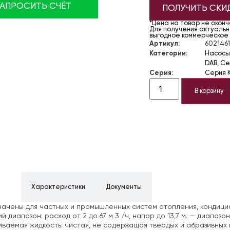
ЗАПРОСИТЬ СЧЁТ
ПОЛУЧИТЬ СКИ
*Цена на товар не окон
Для получения актуально
выгодное коммерческое
Артикул:
6021461
Категории:
Насосы
DAB
,
Се
Серия:
Серия 
В корзину
ние
Характеристики
Документы
ачены для частных и промышленных систем отопления, кондици
 диапазон: расход от 2 до 67 м 3 /ч, напор до 13,7 м.
— диапазон 
ваемая жидкость: чистая, не содержащая твердых и абразивных 