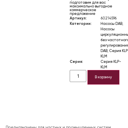
подготовим для вас
максимально выгодное
коммерческое
предложение
Артикул:
60214596
Категории:
Насосы DAB
,
Насосы
циркуляционн
без частотног
регулировани
DAB
,
Серия KLP
KLM
Серия:
Серия KLP-
KLM
В корзину
Описание
Предназначены для частных и промышленных систем