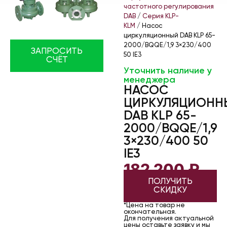
частотного регулирования
DAB
/
Серия KLP-
KLM
/ Насос
циркуляционный DAB KLP 65-
2000/BQQE/1,9 3×230/400
ЗАПРОСИТЬ
50 IE3
СЧЁТ
Уточнить наличие у
менеджера
НАСОС
ЦИРКУЛЯЦИОНН
DAB KLP 65-
2000/BQQE/1,9
3×230/400 50
IE3
182 200
₽
ПОЛУЧИТЬ
СКИДКУ
*Цена на товар не
окончательная.
Для получения актуальной
цены оставьте заявку и мы