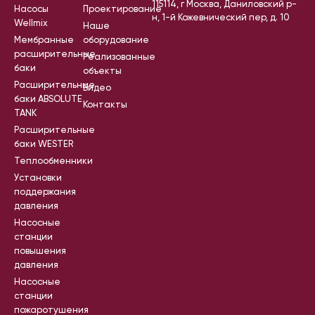
115114, г Москва, Даниловский р-
Насосы
Проектирование
н, 1-й Кожевнический пер, д. 10
Wellmix
Наше
Мембранные
оборудование
расширительные
Реализованные
баки
объекты
Расширительные
Видео
баки ABSOLUTE
Контакты
TANK
Расширительные
баки WESTER
Теплообменники
Установки
поддержания
давления
Насосные
станции
повышения
давления
Насосные
станции
пожаротушения