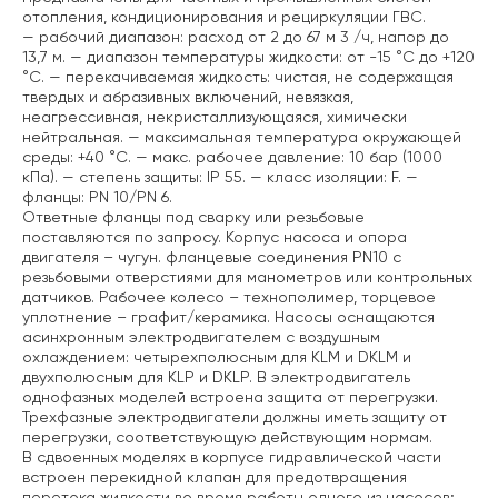
отопления, кондиционирования и рециркуляции ГВС.
— рабочий диапазон: расход от 2 до 67 м 3 /ч, напор до
13,7 м.
— диапазон температуры жидкости: от -15 °C до +120
°C.
— перекачиваемая жидкость: чистая, не содержащая
твердых и абразивных включений, невязкая,
неагрессивная, некристаллизующаяся, химически
нейтральная.
— максимальная температура окружающей
среды: +40 °C.
— макс. рабочее давление: 10 бар (1000
кПа).
— степень защиты: IP 55.
— класс изоляции: F.
—
фланцы: PN 10/PN 6.
Ответные фланцы под сварку или резьбовые
поставляются по запросу.
Корпус насоса и опора
двигателя – чугун. фланцевые соединения PN10 с
резьбовыми отверстиями для манометров или контрольных
датчиков. Рабочее колесо – технополимер, торцевое
уплотнение – графит/керамика. Насосы оснащаются
асинхронным электродвигателем с воздушным
охлаждением: четырехполюсным для KLM и DKLM и
двухполюсным для KLP и DKLP. В электродвигатель
однофазных моделей встроена защита от перегрузки.
Трехфазные электродвигатели должны иметь защиту от
перегрузки, соответствующую действующим нормам.
В сдвоенных моделях в корпусе гидравлической части
встроен перекидной клапан для предотвращения