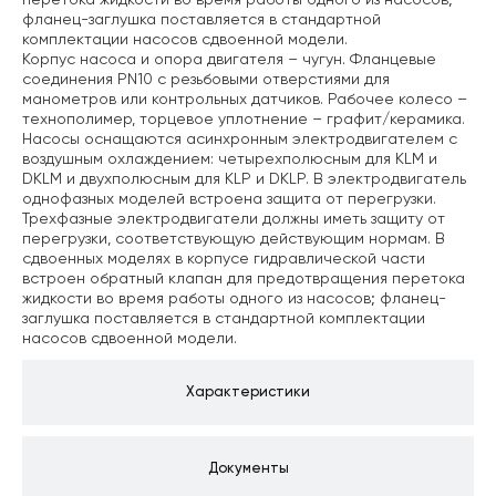
перетока жидкости во время работы одного из насосов;
фланец-заглушка поставляется в стандартной
комплектации насосов сдвоенной модели.
Корпус насоса и опора двигателя – чугун. Фланцевые
соединения PN10 с резьбовыми отверстиями для
манометров или контрольных датчиков. Рабочее колесо –
технополимер, торцевое уплотнение – графит/керамика.
Насосы оснащаются асинхронным электродвигателем с
воздушным охлаждением: четырехполюсным для KLM и
DKLM и двухполюсным для KLP и DKLP. В электродвигатель
однофазных моделей встроена защита от перегрузки.
Трехфазные электродвигатели должны иметь защиту от
перегрузки, соответствующую действующим нормам. В
сдвоенных моделях в корпусе гидравлической части
встроен обратный клапан для предотвращения перетока
жидкости во время работы одного из насосов; фланец-
заглушка поставляется в стандартной комплектации
насосов сдвоенной модели.
Характеристики
Документы