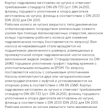
Корпус гидравлики изготовлен из чугуна и отвечает
требованиям стандарта DIN-EN 733 (уст. DIN 24255),
фланец торцевого уплотнения и опора двигателя
изготовлены из чугуна, фланцы в соответствии с DIN 2533
(DIN 2532 для DN 200).
Рабочее колесо из чугуна закрытого типа динамически
отбалансировано посредством компенсации осевого
усилия при помощи балансировочных отверстий, износное
кольцо горловины рабочего колеса для снижения
гидравлических потерь (поставляется по запросу). Вал
насоса из нержавеющей стали вращается на
подшипниках увеличенного размера, размещенных в
промежуточной опоре гидравлической части насоса,
заполненной жидкой смазкой. Стандартизованное по DIN
24960 торцевое уплотнение графит/ карбид кремния с
уплотнительными кольцами из EPDM. По запросу
поставляются насосы с сальниковым уплотнением.
Насосы комплектуются двух или четырехполюсным
электродвигателем с муфтой и устанавливаются на
опорную раму в соответствии с UNI EN 23661. Корпус
гидравлики изготовлен из чугуна и отвечает требованиям
стандарта DIN-EN 733 (уст. DIN 24255), фланец торцевого
уплотнения и опора двигателя изготовлены из чугуна,
фланцы в соответствии с DIN 2533 (DIN 2532 для DN 200).
Рабочее колесо из чугуна закрытого типа динамически