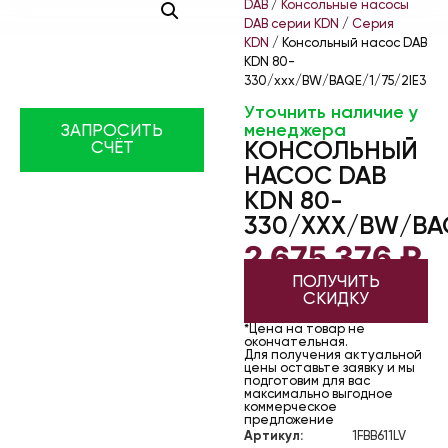
DAB
/
Консольные насосы
DAB серии KDN
/
Серия
KDN
/ Консольный насос DAB
KDN 80-
330/xxx/BW/BAQE/1/75/2IE3
Уточнить наличие у
менеджера
ЗАПРОСИТЬ
КОНСОЛЬНЫЙ
СЧЁТ
НАСОС DAB
KDN 80-
330/XXX/BW/BAQ
2 675 376
₽
ПОЛУЧИТЬ
СКИДКУ
*Цена на товар не
окончательная.
Для получения актуальной
цены оставьте заявку и мы
подготовим для вас
максимально выгодное
коммерческое
предложение
Артикул:
1FBB611LV