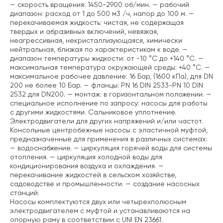
— скорость вращения: 1450-2900 об/мин.
— рабочий
диапазон: расход от 1 до 500 м3 /ч, напор до 100 м.
—
перекачиваемая жидкость: чистая, не содержащая
твердых и абразивных включений, невязкая,
неагрессивная, некристаллизующаяся, химически
нейтральная, близкая по характеристикам к воде.
—
диапазон температуры жидкости: от -10 °C до +140 °C.
—
максимальная температура окружающей среды: +40 °C.
—
максимальное рабочее давление: 16 Бар, (1600 кПа), для DN
200 не более 10 Бар.
— фланцы: PN 16 DIN 2533-PN 10 DIN
2532 для DN200.
— монтаж: в горизонтальном положении.
—
специальное исполнение по запросу: насосы для работы
с другими жидкостями. Сальниковое уплотнение.
Электродвигатели для других напряжений и/или частот.
Консольные центробежные насосы с эластичной муфтой,
предназначенные для применения в различных системах:
— водоснабжение.
— циркуляция горячей воды для системы
отопления.
— циркуляция холодной воды для
кондиционирования воздуха и охлаждения.
—
перекачивание жидкостей в сельском хозяйстве,
садоводстве и промышленности.
— создание насосных
станций.
Насосы комплектуются двух или четырехполюсным
электродвигателем с муфтой и устанавливаются на
опорную раму в соответствии с UNI EN 23661.