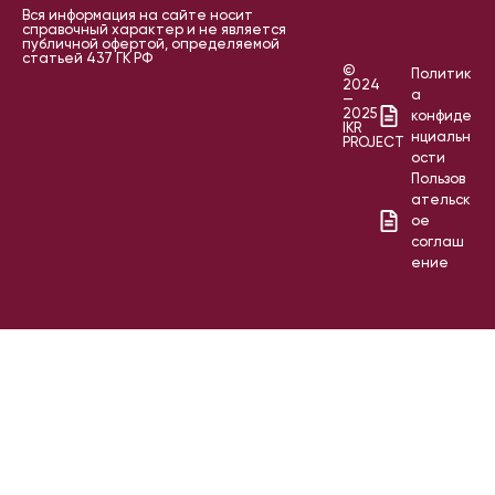
Вся информация на сайте носит
справочный характер и не является
публичной офертой, определяемой
статьей 437 ГК РФ
©
Политик
2024
а
—
2025
конфиде
IKR
нциальн
PROJECT
ости
Пользов
ательск
ое
соглаш
ение