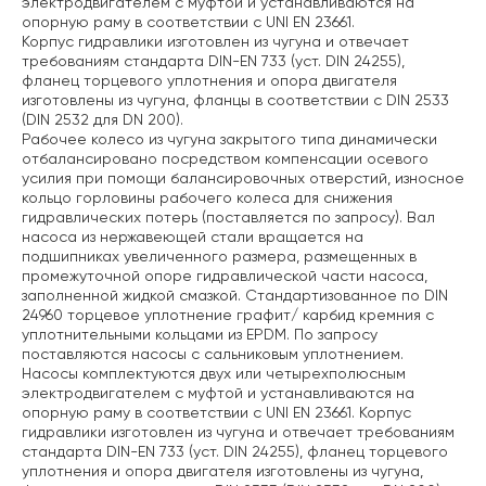
электродвигателем с муфтой и устанавливаются на
опорную раму в соответствии с UNI EN 23661.
Корпус гидравлики изготовлен из чугуна и отвечает
требованиям стандарта DIN-EN 733 (уст. DIN 24255),
фланец торцевого уплотнения и опора двигателя
изготовлены из чугуна, фланцы в соответствии с DIN 2533
(DIN 2532 для DN 200).
Рабочее колесо из чугуна закрытого типа динамически
отбалансировано посредством компенсации осевого
усилия при помощи балансировочных отверстий, износное
кольцо горловины рабочего колеса для снижения
гидравлических потерь (поставляется по запросу). Вал
насоса из нержавеющей стали вращается на
подшипниках увеличенного размера, размещенных в
промежуточной опоре гидравлической части насоса,
заполненной жидкой смазкой. Стандартизованное по DIN
24960 торцевое уплотнение графит/ карбид кремния с
уплотнительными кольцами из EPDM. По запросу
поставляются насосы с сальниковым уплотнением.
Насосы комплектуются двух или четырехполюсным
электродвигателем с муфтой и устанавливаются на
опорную раму в соответствии с UNI EN 23661. Корпус
гидравлики изготовлен из чугуна и отвечает требованиям
стандарта DIN-EN 733 (уст. DIN 24255), фланец торцевого
уплотнения и опора двигателя изготовлены из чугуна,