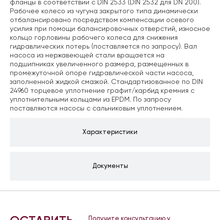
фланцы в соответствии с DIN 2533 (DIN 2532 для DN 200).
Рабочее колесо из чугуна закрытого типа динамически
отбалансировано посредством компенсации осевого
усилия при помощи балансировочных отверстий, износное
кольцо горловины рабочего колеса для снижения
гидравлических потерь (поставляется по запросу). Вал
насоса из нержавеющей стали вращается на
подшипниках увеличенного размера, размещенных в
промежуточной опоре гидравлической части насоса,
заполненной жидкой смазкой. Стандартизованное по DIN
24960 торцевое уплотнение графит/карбид кремния с
уплотнительными кольцами из EPDM. По запросу
поставляются насосы с сальниковым уплотнением.
Характеристики
Документы
Получите консультацию у