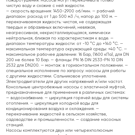
пожаротушения. Насосы могут перекачивать только
чистую воду и схожие с ней жидкости.
— скорость вращения: 1450-2900 об/мин.
— рабочий
диапазон: расход от 1 до 500 м3 /ч, напор до 100 м.
—
перекачиваемая жидкость: чистая, не содержащая
твердых и абразивных включений, невязкая,
неагрессивная, некристаллизующаяся, химически
нейтральная, близкая по характеристикам к воде.
—
диапазон температуры жидкости: от -10 °C до +140 °C.
—
максимальная температура окружающей среды: +40 °C.
—
максимальное рабочее давление: 16 Бар, (1600 кПа), для DN
200 не более 10 Бар.
— фланцы: PN 16 DIN 2533-PN 10 DIN
2532 для DN200.
— монтаж: в горизонтальном положении.
—
специальное исполнение по запросу: насосы для работы
с другими жидкостями. Сальниковое уплотнение.
Электродвигатели для других напряжений и/или частот.
Консольные центробежные насосы с эластичной муфтой,
предназначенные для применения в различных системах:
— водоснабжение.
— циркуляция горячей воды для системы
отопления.
— циркуляция холодной воды для
кондиционирования воздуха и охлаждения.
—
перекачивание жидкостей в сельском хозяйстве,
садоводстве и промышленности.
— создание насосных
станций.
Насосы комплектуются двух или четырехполюсным