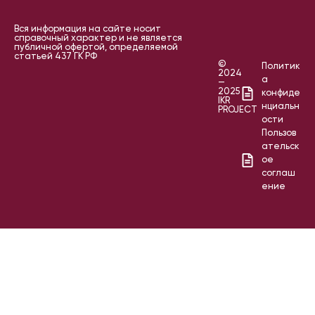
Вся информация на сайте носит
справочный характер и не является
публичной офертой, определяемой
статьей 437 ГК РФ
©
Политик
2024
а
—
2025
конфиде
IKR
нциальн
PROJECT
ости
Пользов
ательск
ое
соглаш
ение