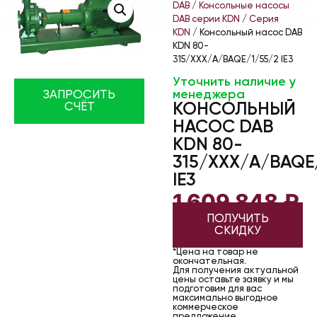
DAB
/
Консольные насосы
DAB серии KDN
/
Серия
KDN
/ Консольный насос DAB
KDN 80-
315/XXX/A/BAQE/1/55/2 IE3
Уточнить наличие у
менеджера
ЗАПРОСИТЬ
КОНСОЛЬНЫЙ
СЧЁТ
НАСОС DAB
KDN 80-
315/XXX/A/BAQE
IE3
1 609 848
₽
ПОЛУЧИТЬ
СКИДКУ
*Цена на товар не
окончательная.
Для получения актуальной
цены оставьте заявку и мы
подготовим для вас
максимально выгодное
коммерческое
предложение