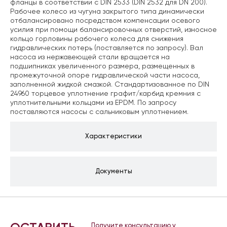
фланцы в соответствии с DIN 2533 (DIN 2532 для DN 200).
Рабочее колесо из чугуна закрытого типа динамически
отбалансировано посредством компенсации осевого
усилия при помощи балансировочных отверстий, износное
кольцо горловины рабочего колеса для снижения
гидравлических потерь (поставляется по запросу). Вал
насоса из нержавеющей стали вращается на
подшипниках увеличенного размера, размещенных в
промежуточной опоре гидравлической части насоса,
заполненной жидкой смазкой. Стандартизованное по DIN
24960 торцевое уплотнение графит/карбид кремния с
уплотнительными кольцами из EPDM. По запросу
поставляются насосы с сальниковым уплотнением.
Характеристики
Документы
Получите консультацию у