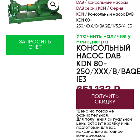
DAB
/
Консольные насосы
DAB серии KDN
/
Серия
KDN
/ Консольный насос DAB
KDN 80-
250/XXX/B/BAQE/1/5,5/4 IE3
Уточнить наличие у
менеджера
ЗАПРОСИТЬ
КОНСОЛЬНЫЙ
СЧЁТ
НАСОС DAB
KDN 80-
250/XXX/B/BAQE
IE3
651 132
₽
ПОЛУЧИТЬ
СКИДКУ
*Цена на товар не
окончательная.
Для получения актуальной
цены оставьте заявку и мы
подготовим для вас
максимально выгодное
коммерческое
предложение