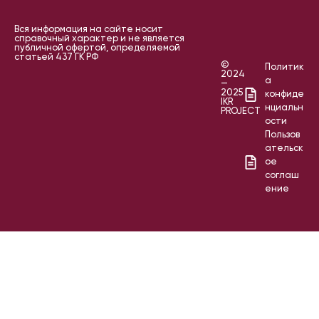
Вся информация на сайте носит
справочный характер и не является
публичной офертой, определяемой
статьей 437 ГК РФ
©
Политик
2024
а
—
2025
конфиде
IKR
нциальн
PROJECT
ости
Пользов
ательск
ое
соглаш
ение