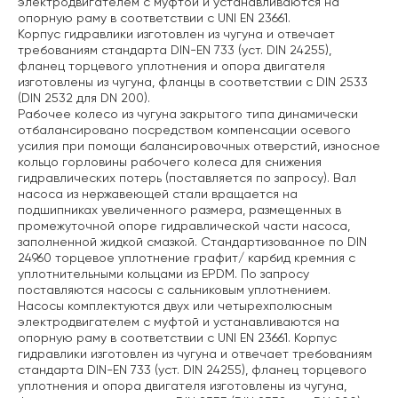
электродвигателем с муфтой и устанавливаются на
опорную раму в соответствии с UNI EN 23661.
Корпус гидравлики изготовлен из чугуна и отвечает
требованиям стандарта DIN-EN 733 (уст. DIN 24255),
фланец торцевого уплотнения и опора двигателя
изготовлены из чугуна, фланцы в соответствии с DIN 2533
(DIN 2532 для DN 200).
Рабочее колесо из чугуна закрытого типа динамически
отбалансировано посредством компенсации осевого
усилия при помощи балансировочных отверстий, износное
кольцо горловины рабочего колеса для снижения
гидравлических потерь (поставляется по запросу). Вал
насоса из нержавеющей стали вращается на
подшипниках увеличенного размера, размещенных в
промежуточной опоре гидравлической части насоса,
заполненной жидкой смазкой. Стандартизованное по DIN
24960 торцевое уплотнение графит/ карбид кремния с
уплотнительными кольцами из EPDM. По запросу
поставляются насосы с сальниковым уплотнением.
Насосы комплектуются двух или четырехполюсным
электродвигателем с муфтой и устанавливаются на
опорную раму в соответствии с UNI EN 23661. Корпус
гидравлики изготовлен из чугуна и отвечает требованиям
стандарта DIN-EN 733 (уст. DIN 24255), фланец торцевого
уплотнения и опора двигателя изготовлены из чугуна,