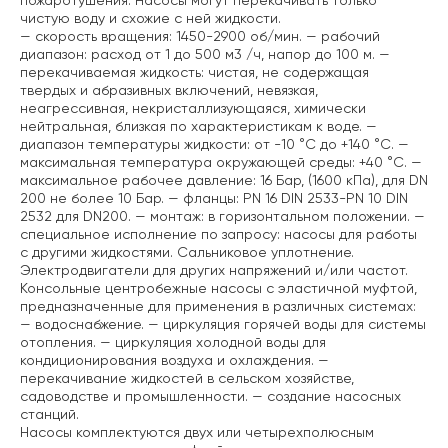
пожаротушения. Насосы могут перекачивать только
чистую воду и схожие с ней жидкости.
— скорость вращения: 1450-2900 об/мин.
— рабочий
диапазон: расход от 1 до 500 м3 /ч, напор до 100 м.
—
перекачиваемая жидкость: чистая, не содержащая
твердых и абразивных включений, невязкая,
неагрессивная, некристаллизующаяся, химически
нейтральная, близкая по характеристикам к воде.
—
диапазон температуры жидкости: от -10 °C до +140 °C.
—
максимальная температура окружающей среды: +40 °C.
—
максимальное рабочее давление: 16 Бар, (1600 кПа), для DN
200 не более 10 Бар.
— фланцы: PN 16 DIN 2533-PN 10 DIN
2532 для DN200.
— монтаж: в горизонтальном положении.
—
специальное исполнение по запросу: насосы для работы
с другими жидкостями. Сальниковое уплотнение.
Электродвигатели для других напряжений и/или частот.
Консольные центробежные насосы с эластичной муфтой,
предназначенные для применения в различных системах:
— водоснабжение.
— циркуляция горячей воды для системы
отопления.
— циркуляция холодной воды для
кондиционирования воздуха и охлаждения.
—
перекачивание жидкостей в сельском хозяйстве,
садоводстве и промышленности.
— создание насосных
станций.
Насосы комплектуются двух или четырехполюсным