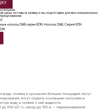
ДКУ
чательная.
й цены оставьте заявку и мы подготовим для вас максимально
 предложение
AX
ьные насосы DAB серии KDN
,
Насосы DAB
,
Серия KDN
KDN
я воды, полива и орошения больших площадей, могут
онирования, могут служить основными насосами в
стую воду и схожие с ней жидкости.
 до 500 м3 /ч, напор до 100 м.
— перекачиваемая