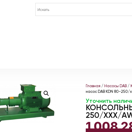
Главная
/
Насосы DAB
/
насос DAB KDN 80-250/x
Уточнить налич
КОНСОЛЬНЫ
250/XXX/AW
1 008 