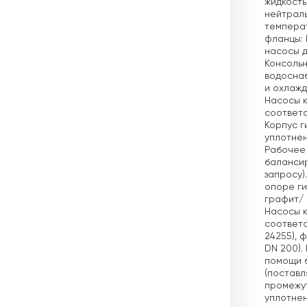
жидкость
нейтраль
темпера
фланцы: 
насосы д
Консольн
водосна
и охлажд
Насосы к
соответст
Корпус г
уплотнен
Рабочее 
балансир
запросу)
опоре ги
графит/ 
Насосы к
соответс
24255), 
DN 200).
помощи б
(поставл
промежут
уплотнен