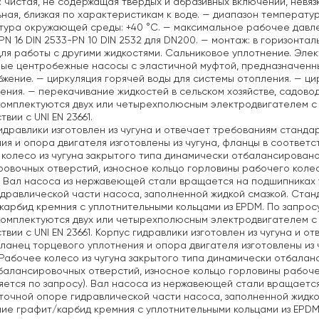
: чистая, не содержащая твердых и абразивных включений, невя
ная, близкая по характеристикам к воде.
— диапазон температуры 
тура окружающей среды: +40 °C.
— максимальное рабочее давление
PN 16 DIN 2533-PN 10 DIN 2532 для DN200.
— монтаж: в горизонтал
ля работы с другими жидкостями. Сальниковое уплотнение. Элек
ые центробежные насосы с эластичной муфтой, предназначенны
бжение.
— циркуляция горячей воды для системы отопления.
— цир
ения.
— перекачивание жидкостей в сельском хозяйстве, садово
омплектуются двух или четырехполюсным электродвигателем с
вии с UNI EN 23661.
идравлики изготовлен из чугуна и отвечает требованиям стандарт
ия и опора двигателя изготовлены из чугуна, фланцы в соответств
колесо из чугуна закрытого типа динамически отбалансирован
овочных отверстий, износное кольцо горловины рабочего колес
. Вал насоса из нержавеющей стали вращается на подшипниках
дравлической части насоса, заполненной жидкой смазкой. Стан
карбид кремния с уплотнительными кольцами из EPDM. По запрос
омплектуются двух или четырехполюсным электродвигателем с
твии с UNI EN 23661. Корпус гидравлики изготовлен из чугуна и о
фланец торцевого уплотнения и опора двигателя изготовлены из ч
 Рабочее колесо из чугуна закрытого типа динамически отбала
алансировочных отверстий, износное кольцо горловины рабоче
яется по запросу). Вал насоса из нержавеющей стали вращаетс
очной опоре гидравлической части насоса, заполненной жидко
ие графит/карбид кремния с уплотнительными кольцами из EPDM