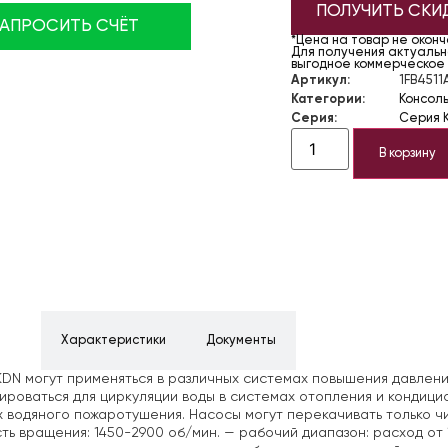
ПОЛУЧИТЬ СКИ
ЗАПРОСИТЬ СЧЁТ
*Цена на товар не окон
Для получения актуально
выгодное коммерческое
Артикул:
1FB4511
Категории:
Консол
Серия:
Серия 
В корзину
ние
Характеристики
Документы
DN могут применяться в различных системах повышения давлени
ироваться для циркуляции воды в системах отопления и кондици
 водяного пожаротушения. Насосы могут перекачивать только чи
ть вращения: 1450-2900 об/мин.
— рабочий диапазон: расход от 1