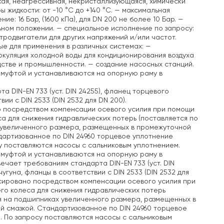
зкая, неагрессивная, некристаллизующаяся, химически
жидкости: от -10 °C до +140 °C.
— максимальная
: 16 Бар, (1600 кПа), для DN 200 не более 10 Бар.
—
ьном положении.
— специальное исполнение по запросу:
тродвигатели для других напряжений и/или частот.
е для применения в различных системах:
—
куляция холодной воды для кондиционирования воздуха
дстве и промышленности.
— создание насосных станций.
 муфтой и устанавливаются на опорную раму в
а DIN-EN 733 (уст. DIN 24255), фланец торцевого
ии с DIN 2533 (DIN 2532 для DN 200).
о посредством компенсации осевого усилия при помощи
а для снижения гидравлических потерь (поставляется по
 увеличенного размера, размещенных в промежуточной
дартизованное по DIN 24960 торцевое уплотнение
у поставляются насосы с сальниковым уплотнением.
 муфтой и устанавливаются на опорную раму в
твечает требованиям стандарта DIN-EN 733 (уст. DIN
угуна, фланцы в соответствии с DIN 2533 (DIN 2532 для
нсировано посредством компенсации осевого усилия при
го колеса для снижения гидравлических потерь
я на подшипниках увеличенного размера, размещенных в
й смазкой. Стандартизованное по DIN 24960 торцевое
. По запросу поставляются насосы с сальниковым