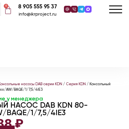
8 905 555 95 37
0
info@ikrproject.ru
Консольные насосы DAB серии KDN
/
Серия KDN
/ Консольный
xx/AW/BAQE/1/7,5/4IE3
ие у менеджера
Й НАСОС DAB KDN 80-
/BAQE/1/7,5/4IE3
288
₽