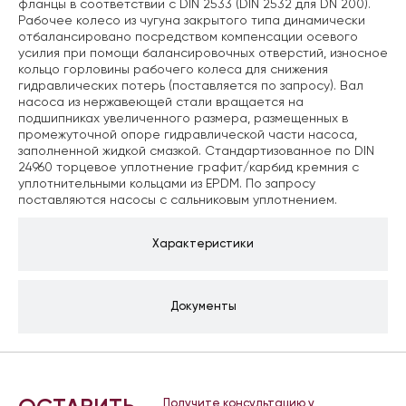
фланцы в соответствии с DIN 2533 (DIN 2532 для DN 200).
Рабочее колесо из чугуна закрытого типа динамически
отбалансировано посредством компенсации осевого
усилия при помощи балансировочных отверстий, износное
кольцо горловины рабочего колеса для снижения
гидравлических потерь (поставляется по запросу). Вал
насоса из нержавеющей стали вращается на
подшипниках увеличенного размера, размещенных в
промежуточной опоре гидравлической части насоса,
заполненной жидкой смазкой. Стандартизованное по DIN
24960 торцевое уплотнение графит/карбид кремния с
уплотнительными кольцами из EPDM. По запросу
поставляются насосы с сальниковым уплотнением.
Характеристики
Документы
Получите консультацию у