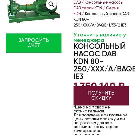
DAB
/
Консольные насосы
DAB серии KDN
/
Серия
KDN
/ Консольный насос DAB
KDN 80-
250/XXX/A/BAQE/1/55/2 IE3
Уточнить наличие у
менеджера
ЗАПРОСИТЬ
КОНСОЛЬНЫЙ
СЧЁТ
НАСОС DAB
KDN 80-
250/XXX/A/BAQE
IE3
1 750 140
₽
ПОЛУЧИТЬ
СКИДКУ
*Цена на товар не
окончательная.
Для получения актуальной
цены оставьте заявку и мы
подготовим для вас
максимально выгодное
коммерческое
предложение