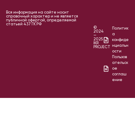
Вся информация на сайте носит
справочный характер и не является
публичной офертой, определяемой
статьей 437 ГК РФ
©
Политик
2024
а
—
2025
конфиде
IKR
нциальн
PROJECT
ости
Пользов
ательск
ое
соглаш
ение