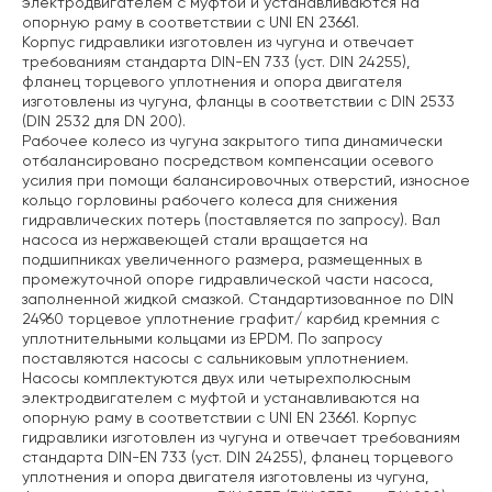
электродвигателем с муфтой и устанавливаются на
опорную раму в соответствии с UNI EN 23661.
Корпус гидравлики изготовлен из чугуна и отвечает
требованиям стандарта DIN-EN 733 (уст. DIN 24255),
фланец торцевого уплотнения и опора двигателя
изготовлены из чугуна, фланцы в соответствии с DIN 2533
(DIN 2532 для DN 200).
Рабочее колесо из чугуна закрытого типа динамически
отбалансировано посредством компенсации осевого
усилия при помощи балансировочных отверстий, износное
кольцо горловины рабочего колеса для снижения
гидравлических потерь (поставляется по запросу). Вал
насоса из нержавеющей стали вращается на
подшипниках увеличенного размера, размещенных в
промежуточной опоре гидравлической части насоса,
заполненной жидкой смазкой. Стандартизованное по DIN
24960 торцевое уплотнение графит/ карбид кремния с
уплотнительными кольцами из EPDM. По запросу
поставляются насосы с сальниковым уплотнением.
Насосы комплектуются двух или четырехполюсным
электродвигателем с муфтой и устанавливаются на
опорную раму в соответствии с UNI EN 23661. Корпус
гидравлики изготовлен из чугуна и отвечает требованиям
стандарта DIN-EN 733 (уст. DIN 24255), фланец торцевого
уплотнения и опора двигателя изготовлены из чугуна,