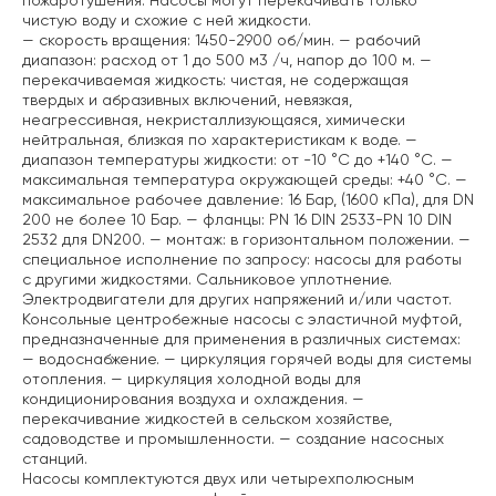
пожаротушения. Насосы могут перекачивать только
чистую воду и схожие с ней жидкости.
— скорость вращения: 1450-2900 об/мин.
— рабочий
диапазон: расход от 1 до 500 м3 /ч, напор до 100 м.
—
перекачиваемая жидкость: чистая, не содержащая
твердых и абразивных включений, невязкая,
неагрессивная, некристаллизующаяся, химически
нейтральная, близкая по характеристикам к воде.
—
диапазон температуры жидкости: от -10 °C до +140 °C.
—
максимальная температура окружающей среды: +40 °C.
—
максимальное рабочее давление: 16 Бар, (1600 кПа), для DN
200 не более 10 Бар.
— фланцы: PN 16 DIN 2533-PN 10 DIN
2532 для DN200.
— монтаж: в горизонтальном положении.
—
специальное исполнение по запросу: насосы для работы
с другими жидкостями. Сальниковое уплотнение.
Электродвигатели для других напряжений и/или частот.
Консольные центробежные насосы с эластичной муфтой,
предназначенные для применения в различных системах:
— водоснабжение.
— циркуляция горячей воды для системы
отопления.
— циркуляция холодной воды для
кондиционирования воздуха и охлаждения.
—
перекачивание жидкостей в сельском хозяйстве,
садоводстве и промышленности.
— создание насосных
станций.
Насосы комплектуются двух или четырехполюсным