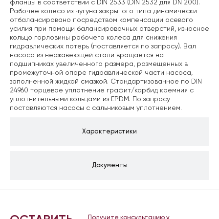
фланцы в соответствии с DIN 2533 (DIN 2532 для DN 200).
Рабочее колесо из чугуна закрытого типа динамически
отбалансировано посредством компенсации осевого
усилия при помощи балансировочных отверстий, износное
кольцо горловины рабочего колеса для снижения
гидравлических потерь (поставляется по запросу). Вал
насоса из нержавеющей стали вращается на
подшипниках увеличенного размера, размещенных в
промежуточной опоре гидравлической части насоса,
заполненной жидкой смазкой. Стандартизованное по DIN
24960 торцевое уплотнение графит/карбид кремния с
уплотнительными кольцами из EPDM. По запросу
поставляются насосы с сальниковым уплотнением.
Характеристики
Документы
Получите консультацию у