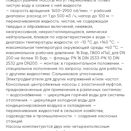
пожаротушения. Насосы могут перекачивать только
чистую воду и схожие с ней жидкости.
— скорость вращения: 1450-2900 об/мин.
— рабочий
диапазон: расход от 1 до 500 м3 /ч, напор до 100 м.
—
перекачиваемая жидкость: чистая, не содержащая
твердых и абразивных включений, невязкая,
неагрессивная, некристаллизующаяся, химически
нейтральная, близкая по характеристикам к воде.
—
диапазон температуры жидкости: от -10 °C до +140 °C.
—
максимальная температура окружающей среды: +40 °C.
—
максимальное рабочее давление: 16 Бар, (1600 кПа), для DN
200 не более 10 Бар.
— фланцы: PN 16 DIN 2533-PN 10 DIN
2532 для DN200.
— монтаж: в горизонтальном положении.
—
специальное исполнение по запросу: насосы для работы
с другими жидкостями. Сальниковое уплотнение.
Электродвигатели для других напряжений и/или частот.
Консольные центробежные насосы с эластичной муфтой,
предназначенные для применения в различных системах:
— водоснабжение.
— циркуляция горячей воды для системы
отопления.
— циркуляция холодной воды для
кондиционирования воздуха и охлаждения.
—
перекачивание жидкостей в сельском хозяйстве,
садоводстве и промышленности.
— создание насосных
станций.
Насосы комплектуются двух или четырехполюсным