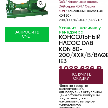
DAB
/
Консольные насосы
DAB серии KDN
/
Серия
KDN
/ Консольный насос DAB
KDN 80-
200/XXX/B/BAQE/1/37/2 IE3
Уточнить наличие у
менеджера
ЗАПРОСИТЬ
КОНСОЛЬНЫЙ
СЧЁТ
НАСОС DAB
KDN 80-
200/XXX/B/BAQE
IE3
1 038 636
₽
ПОЛУЧИТЬ
СКИДКУ
*Цена на товар не
окончательная.
Для получения актуальной
цены оставьте заявку и мы
подготовим для вас
максимально выгодное
коммерческое
предложение