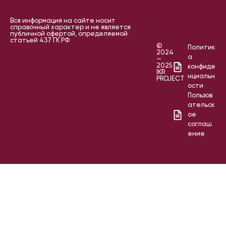
Вся информация на сайте носит
справочный характер и не является
публичной офертой, определяемой
статьей 437 ГК РФ
©
Политик
2024
а
—
2025
конфиде
IKR
нциальн
PROJECT
ости
Пользов
ательск
ое
соглаш
ение