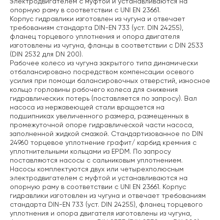
электродвигателем с муфтой и устанавливаются на
опорную раму в соответствии с UNI EN 23661.
Корпус гидравлики изготовлен из чугуна и отвечает
требованиям стандарта DIN-EN 733 (уст. DIN 24255),
фланец торцевого уплотнения и опора двигателя
изготовлены из чугуна, фланцы в соответствии с DIN 2533
(DIN 2532 для DN 200).
Рабочее колесо из чугуна закрытого типа динамически
отбалансировано посредством компенсации осевого
усилия при помощи балансировочных отверстий, износное
кольцо горловины рабочего колеса для снижения
гидравлических потерь (поставляется по запросу). Вал
насоса из нержавеющей стали вращается на
подшипниках увеличенного размера, размещенных в
промежуточной опоре гидравлической части насоса,
заполненной жидкой смазкой. Стандартизованное по DIN
24960 торцевое уплотнение графит/ карбид кремния с
уплотнительными кольцами из EPDM. По запросу
поставляются насосы с сальниковым уплотнением.
Насосы комплектуются двух или четырехполюсным
электродвигателем с муфтой и устанавливаются на
опорную раму в соответствии с UNI EN 23661. Корпус
гидравлики изготовлен из чугуна и отвечает требованиям
стандарта DIN-EN 733 (уст. DIN 24255), фланец торцевого
уплотнения и опора двигателя изготовлены из чугуна,