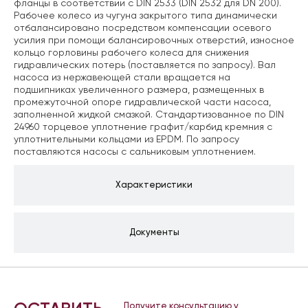
фланцы в соответствии с DIN 2533 (DIN 2532 для DN 200).
Рабочее колесо из чугуна закрытого типа динамически
отбалансировано посредством компенсации осевого
усилия при помощи балансировочных отверстий, износное
кольцо горловины рабочего колеса для снижения
гидравлических потерь (поставляется по запросу). Вал
насоса из нержавеющей стали вращается на
подшипниках увеличенного размера, размещенных в
промежуточной опоре гидравлической части насоса,
заполненной жидкой смазкой. Стандартизованное по DIN
24960 торцевое уплотнение графит/карбид кремния с
уплотнительными кольцами из EPDM. По запросу
поставляются насосы с сальниковым уплотнением.
Характеристики
Документы
Получите консультацию у