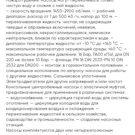
пожаротушения. Насосы могут перекачивать только
чистую воду и схожие с ней жидкости.
— скорость вращения: 1450-2900 об/мин.
— рабочий
диапазон: расход от 1 до 500 м3 /ч, напор до 100 м.
—
перекачиваемая жидкость: чистая, не содержащая
твердых и абразивных включений, невязкая,
неагрессивная, некристаллизующаяся, химически
нейтральная, близкая по характеристикам к воде.
—
диапазон температуры жидкости: от -10 °C до +140 °C.
—
максимальная температура окружающей среды: +40 °C.
—
максимальное рабочее давление: 16 Бар, (1600 кПа), для DN
200 не более 10 Бар.
— фланцы: PN 16 DIN 2533-PN 10 DIN
2532 для DN200.
— монтаж: в горизонтальном положении.
—
специальное исполнение по запросу: насосы для работы
с другими жидкостями. Сальниковое уплотнение.
Электродвигатели для других напряжений и/или частот.
Консольные центробежные насосы с эластичной муфтой,
предназначенные для применения в различных системах:
— водоснабжение.
— циркуляция горячей воды для системы
отопления.
— циркуляция холодной воды для
кондиционирования воздуха и охлаждения.
—
перекачивание жидкостей в сельском хозяйстве,
садоводстве и промышленности.
— создание насосных
станций.
Насосы комплектуются двух или четырехполюсным