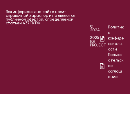
Вся информация на сайте носит
справочный характер и не является
публичной офертой, определяемой
статьей 437 ГК РФ
©
Политик
2024
а
—
2025
конфиде
IKR
нциальн
PROJECT
ости
Пользов
ательск
ое
соглаш
ение