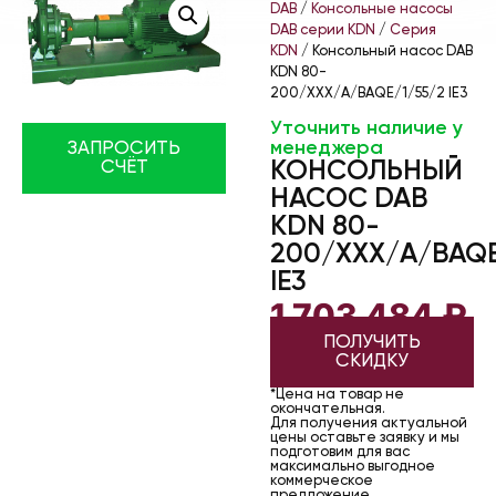
DAB
/
Консольные насосы
DAB серии KDN
/
Серия
KDN
/ Консольный насос DAB
KDN 80-
200/XXX/A/BAQE/1/55/2 IE3
Уточнить наличие у
менеджера
ЗАПРОСИТЬ
КОНСОЛЬНЫЙ
СЧЁТ
НАСОС DAB
KDN 80-
200/XXX/A/BAQE
IE3
1 703 484
₽
ПОЛУЧИТЬ
СКИДКУ
*Цена на товар не
окончательная.
Для получения актуальной
цены оставьте заявку и мы
подготовим для вас
максимально выгодное
коммерческое
предложение