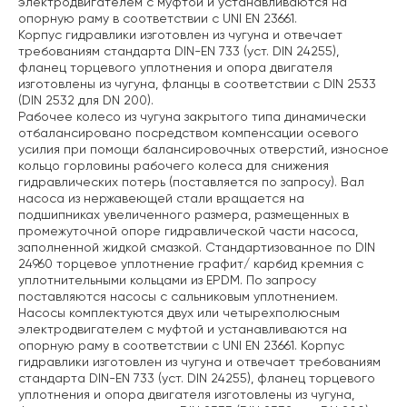
электродвигателем с муфтой и устанавливаются на
опорную раму в соответствии с UNI EN 23661.
Корпус гидравлики изготовлен из чугуна и отвечает
требованиям стандарта DIN-EN 733 (уст. DIN 24255),
фланец торцевого уплотнения и опора двигателя
изготовлены из чугуна, фланцы в соответствии с DIN 2533
(DIN 2532 для DN 200).
Рабочее колесо из чугуна закрытого типа динамически
отбалансировано посредством компенсации осевого
усилия при помощи балансировочных отверстий, износное
кольцо горловины рабочего колеса для снижения
гидравлических потерь (поставляется по запросу). Вал
насоса из нержавеющей стали вращается на
подшипниках увеличенного размера, размещенных в
промежуточной опоре гидравлической части насоса,
заполненной жидкой смазкой. Стандартизованное по DIN
24960 торцевое уплотнение графит/ карбид кремния с
уплотнительными кольцами из EPDM. По запросу
поставляются насосы с сальниковым уплотнением.
Насосы комплектуются двух или четырехполюсным
электродвигателем с муфтой и устанавливаются на
опорную раму в соответствии с UNI EN 23661. Корпус
гидравлики изготовлен из чугуна и отвечает требованиям
стандарта DIN-EN 733 (уст. DIN 24255), фланец торцевого
уплотнения и опора двигателя изготовлены из чугуна,