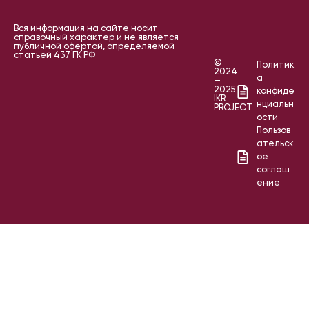
Вся информация на сайте носит
справочный характер и не является
публичной офертой, определяемой
статьей 437 ГК РФ
©
Политик
2024
а
—
2025
конфиде
IKR
нциальн
PROJECT
ости
Пользов
ательск
ое
соглаш
ение