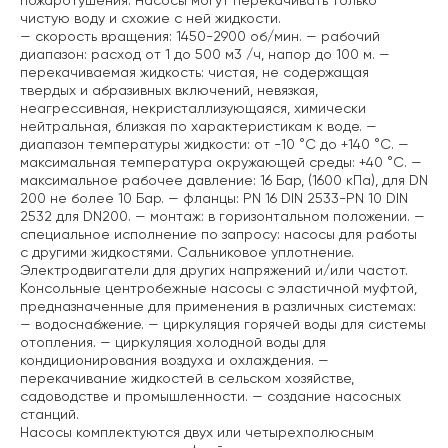
пожаротушения. Насосы могут перекачивать только
чистую воду и схожие с ней жидкости.
— скорость вращения: 1450-2900 об/мин.
— рабочий
диапазон: расход от 1 до 500 м3 /ч, напор до 100 м.
—
перекачиваемая жидкость: чистая, не содержащая
твердых и абразивных включений, невязкая,
неагрессивная, некристаллизующаяся, химически
нейтральная, близкая по характеристикам к воде.
—
диапазон температуры жидкости: от -10 °C до +140 °C.
—
максимальная температура окружающей среды: +40 °C.
—
максимальное рабочее давление: 16 Бар, (1600 кПа), для DN
200 не более 10 Бар.
— фланцы: PN 16 DIN 2533-PN 10 DIN
2532 для DN200.
— монтаж: в горизонтальном положении.
—
специальное исполнение по запросу: насосы для работы
с другими жидкостями. Сальниковое уплотнение.
Электродвигатели для других напряжений и/или частот.
Консольные центробежные насосы с эластичной муфтой,
предназначенные для применения в различных системах:
— водоснабжение.
— циркуляция горячей воды для системы
отопления.
— циркуляция холодной воды для
кондиционирования воздуха и охлаждения.
—
перекачивание жидкостей в сельском хозяйстве,
садоводстве и промышленности.
— создание насосных
станций.
Насосы комплектуются двух или четырехполюсным