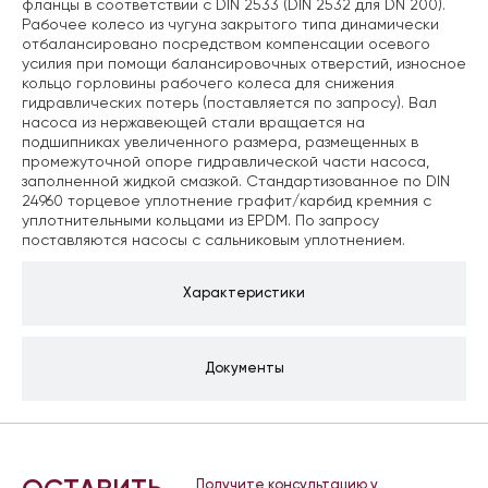
фланцы в соответствии с DIN 2533 (DIN 2532 для DN 200).
Рабочее колесо из чугуна закрытого типа динамически
отбалансировано посредством компенсации осевого
усилия при помощи балансировочных отверстий, износное
кольцо горловины рабочего колеса для снижения
гидравлических потерь (поставляется по запросу). Вал
насоса из нержавеющей стали вращается на
подшипниках увеличенного размера, размещенных в
промежуточной опоре гидравлической части насоса,
заполненной жидкой смазкой. Стандартизованное по DIN
24960 торцевое уплотнение графит/карбид кремния с
уплотнительными кольцами из EPDM. По запросу
поставляются насосы с сальниковым уплотнением.
Характеристики
Документы
Получите консультацию у