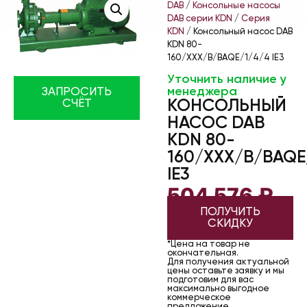
DAB
/
Консольные насосы
DAB серии KDN
/
Серия
KDN
/ Консольный насос DAB
KDN 80-
160/XXX/B/BAQE/1/4/4 IE3
Уточнить наличие у
менеджера
ЗАПРОСИТЬ
КОНСОЛЬНЫЙ
СЧЁТ
НАСОС DAB
KDN 80-
160/XXX/B/BAQE
IE3
504 576
₽
ПОЛУЧИТЬ
СКИДКУ
*Цена на товар не
окончательная.
Для получения актуальной
цены оставьте заявку и мы
подготовим для вас
максимально выгодное
коммерческое
предложение