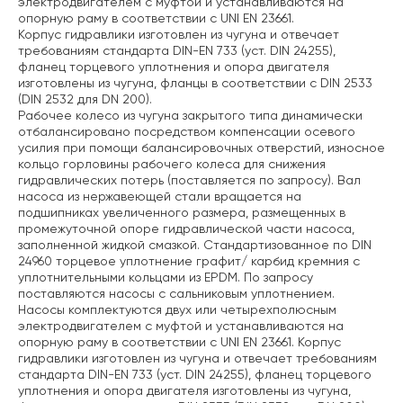
электродвигателем с муфтой и устанавливаются на
опорную раму в соответствии с UNI EN 23661.
Корпус гидравлики изготовлен из чугуна и отвечает
требованиям стандарта DIN-EN 733 (уст. DIN 24255),
фланец торцевого уплотнения и опора двигателя
изготовлены из чугуна, фланцы в соответствии с DIN 2533
(DIN 2532 для DN 200).
Рабочее колесо из чугуна закрытого типа динамически
отбалансировано посредством компенсации осевого
усилия при помощи балансировочных отверстий, износное
кольцо горловины рабочего колеса для снижения
гидравлических потерь (поставляется по запросу). Вал
насоса из нержавеющей стали вращается на
подшипниках увеличенного размера, размещенных в
промежуточной опоре гидравлической части насоса,
заполненной жидкой смазкой. Стандартизованное по DIN
24960 торцевое уплотнение графит/ карбид кремния с
уплотнительными кольцами из EPDM. По запросу
поставляются насосы с сальниковым уплотнением.
Насосы комплектуются двух или четырехполюсным
электродвигателем с муфтой и устанавливаются на
опорную раму в соответствии с UNI EN 23661. Корпус
гидравлики изготовлен из чугуна и отвечает требованиям
стандарта DIN-EN 733 (уст. DIN 24255), фланец торцевого
уплотнения и опора двигателя изготовлены из чугуна,