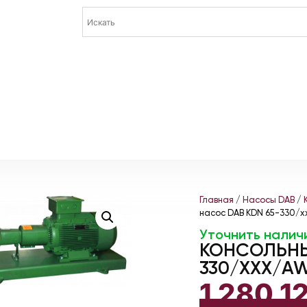
Главная
/
Насосы DAB
/
насос DAB KDN 65-330/x
Уточнить налич
КОНСОЛЬНЫ
330/XXX/AW
1 280 1