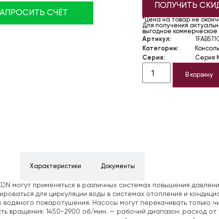
ПОЛУЧИТЬ СКИ
ЗАПРОСИТЬ СЧЁТ
*Цена на товар не окон
Для получения актуально
выгодное коммерческое
Артикул:
1FAB511
Категории:
Консол
Серия:
Серия 
В корзину
ние
Характеристики
Документы
DN могут применяться в различных системах повышения давлени
ироваться для циркуляции воды в системах отопления и кондици
 водяного пожаротушения. Насосы могут перекачивать только чи
ть вращения: 1450-2900 об/мин.
— рабочий диапазон: расход от 1