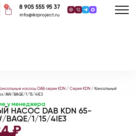
8 905 555 95 37
0
info@ikrproject.ru
Консольные насосы DAB серии KDN
/
Серия KDN
/ Консольный
xx/AW/BAQE/1/15/4IE3
ие у менеджера
Й НАСОС DAB KDN 65-
/BAQE/1/15/4IE3
24
₽