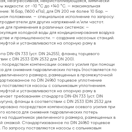
зкая, неагрессивная, некристаллизующаяся, химически
жидкости: от -10 °C до +140 °C.
— максимальная
: 16 Бар, (1600 кПа), для DN 200 не более 10 Бар.
—
ьном положении.
— специальное исполнение по запросу:
тродвигатели для других напряжений и/или частот.
е для применения в различных системах:
—
куляция холодной воды для кондиционирования воздуха
дстве и промышленности.
— создание насосных станций.
 муфтой и устанавливаются на опорную раму в
а DIN-EN 733 (уст. DIN 24255), фланец торцевого
ии с DIN 2533 (DIN 2532 для DN 200).
о посредством компенсации осевого усилия при помощи
а для снижения гидравлических потерь (поставляется по
 увеличенного размера, размещенных в промежуточной
дартизованное по DIN 24960 торцевое уплотнение
у поставляются насосы с сальниковым уплотнением.
 муфтой и устанавливаются на опорную раму в
твечает требованиям стандарта DIN-EN 733 (уст. DIN
угуна, фланцы в соответствии с DIN 2533 (DIN 2532 для
нсировано посредством компенсации осевого усилия при
го колеса для снижения гидравлических потерь
я на подшипниках увеличенного размера, размещенных в
й смазкой. Стандартизованное по DIN 24960 торцевое
. По запросу поставляются насосы с сальниковым