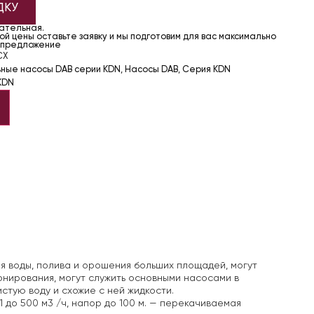
ДКУ
чательная.
й цены оставьте заявку и мы подготовим для вас максимально
 предложение
CX
ьные насосы DAB серии KDN
,
Насосы DAB
,
Серия KDN
KDN
я воды, полива и орошения больших площадей, могут
онирования, могут служить основными насосами в
стую воду и схожие с ней жидкости.
 до 500 м3 /ч, напор до 100 м.
— перекачиваемая