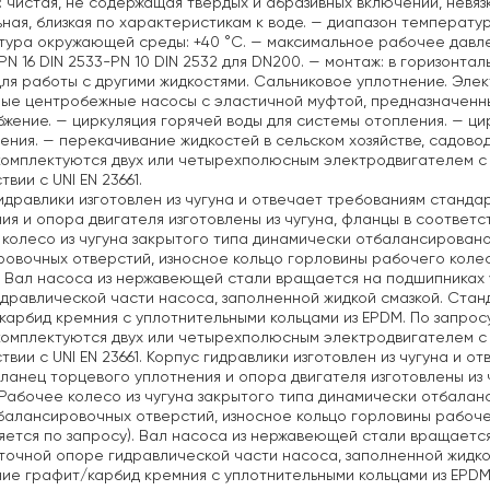
: чистая, не содержащая твердых и абразивных включений, невя
ная, близкая по характеристикам к воде.
— диапазон температуры 
тура окружающей среды: +40 °C.
— максимальное рабочее давление
PN 16 DIN 2533-PN 10 DIN 2532 для DN200.
— монтаж: в горизонтал
ля работы с другими жидкостями. Сальниковое уплотнение. Элек
ые центробежные насосы с эластичной муфтой, предназначенны
бжение.
— циркуляция горячей воды для системы отопления.
— цир
ения.
— перекачивание жидкостей в сельском хозяйстве, садово
омплектуются двух или четырехполюсным электродвигателем с
вии с UNI EN 23661.
идравлики изготовлен из чугуна и отвечает требованиям стандарт
ия и опора двигателя изготовлены из чугуна, фланцы в соответств
колесо из чугуна закрытого типа динамически отбалансирован
овочных отверстий, износное кольцо горловины рабочего колес
. Вал насоса из нержавеющей стали вращается на подшипниках
дравлической части насоса, заполненной жидкой смазкой. Стан
карбид кремния с уплотнительными кольцами из EPDM. По запрос
омплектуются двух или четырехполюсным электродвигателем с
твии с UNI EN 23661. Корпус гидравлики изготовлен из чугуна и о
фланец торцевого уплотнения и опора двигателя изготовлены из ч
 Рабочее колесо из чугуна закрытого типа динамически отбала
алансировочных отверстий, износное кольцо горловины рабоче
яется по запросу). Вал насоса из нержавеющей стали вращаетс
очной опоре гидравлической части насоса, заполненной жидко
ие графит/карбид кремния с уплотнительными кольцами из EPDM