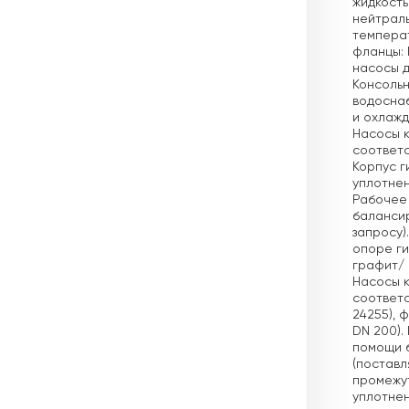
жидкость
нейтраль
темпера
фланцы: 
насосы д
Консольн
водосна
и охлажд
Насосы к
соответст
Корпус г
уплотнен
Рабочее 
балансир
запросу)
опоре ги
графит/ 
Насосы к
соответс
24255), 
DN 200).
помощи б
(поставл
промежут
уплотнен