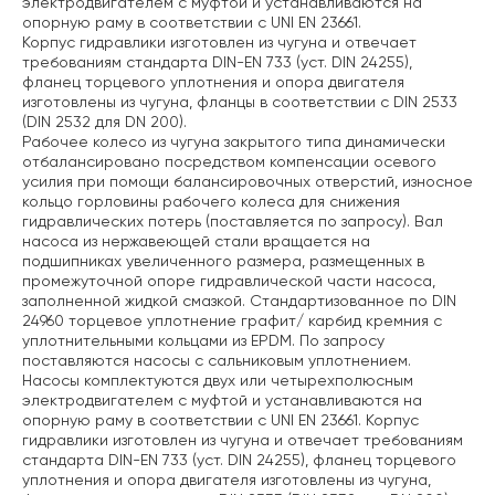
электродвигателем с муфтой и устанавливаются на
опорную раму в соответствии с UNI EN 23661.
Корпус гидравлики изготовлен из чугуна и отвечает
требованиям стандарта DIN-EN 733 (уст. DIN 24255),
фланец торцевого уплотнения и опора двигателя
изготовлены из чугуна, фланцы в соответствии с DIN 2533
(DIN 2532 для DN 200).
Рабочее колесо из чугуна закрытого типа динамически
отбалансировано посредством компенсации осевого
усилия при помощи балансировочных отверстий, износное
кольцо горловины рабочего колеса для снижения
гидравлических потерь (поставляется по запросу). Вал
насоса из нержавеющей стали вращается на
подшипниках увеличенного размера, размещенных в
промежуточной опоре гидравлической части насоса,
заполненной жидкой смазкой. Стандартизованное по DIN
24960 торцевое уплотнение графит/ карбид кремния с
уплотнительными кольцами из EPDM. По запросу
поставляются насосы с сальниковым уплотнением.
Насосы комплектуются двух или четырехполюсным
электродвигателем с муфтой и устанавливаются на
опорную раму в соответствии с UNI EN 23661. Корпус
гидравлики изготовлен из чугуна и отвечает требованиям
стандарта DIN-EN 733 (уст. DIN 24255), фланец торцевого
уплотнения и опора двигателя изготовлены из чугуна,