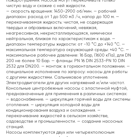
пожаротушения. Насосы могут перекачивать только
чистую воду и схожие с ней жидкости.
— скорость вращения: 1450-2900 об/мин.
— рабочий
диапазон: расход от 1 до 500 м3 /ч, напор до 100 м.
—
перекачиваемая жидкость: чистая, не содержащая
твердых и абразивных включений, невязкая,
неагрессивная, некристаллизующаяся, химически
нейтральная, близкая по характеристикам к воде.
—
диапазон температуры жидкости: от -10 °C до +140 °C.
—
максимальная температура окружающей среды: +40 °C.
—
максимальное рабочее давление: 16 Бар, (1600 кПа), для DN
200 не более 10 Бар.
— фланцы: PN 16 DIN 2533-PN 10 DIN
2532 для DN200.
— монтаж: в горизонтальном положении.
—
специальное исполнение по запросу: насосы для работы
с другими жидкостями. Сальниковое уплотнение.
Электродвигатели для других напряжений и/или частот.
Консольные центробежные насосы с эластичной муфтой,
предназначенные для применения в различных системах:
— водоснабжение.
— циркуляция горячей воды для системы
отопления.
— циркуляция холодной воды для
кондиционирования воздуха и охлаждения.
—
перекачивание жидкостей в сельском хозяйстве,
садоводстве и промышленности.
— создание насосных
станций.
Насосы комплектуются двух или четырехполюсным