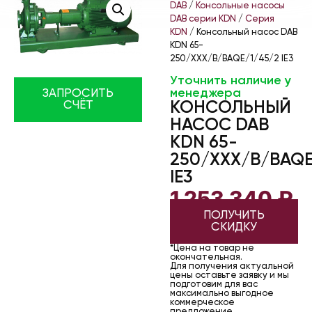
DAB
/
Консольные насосы
DAB серии KDN
/
Серия
KDN
/ Консольный насос DAB
KDN 65-
250/XXX/B/BAQE/1/45/2 IE3
Уточнить наличие у
менеджера
ЗАПРОСИТЬ
КОНСОЛЬНЫЙ
СЧЁТ
НАСОС DAB
KDN 65-
250/XXX/B/BAQE
IE3
1 253 340
₽
ПОЛУЧИТЬ
СКИДКУ
*Цена на товар не
окончательная.
Для получения актуальной
цены оставьте заявку и мы
подготовим для вас
максимально выгодное
коммерческое
предложение