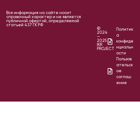
Вся информация на сайте носит
справочный характер и не является
публичной офертой, определяемой
статьей 437 ГК РФ
©
Политик
2024
а
—
2025
конфиде
IKR
нциальн
PROJECT
ости
Пользов
ательск
ое
соглаш
ение