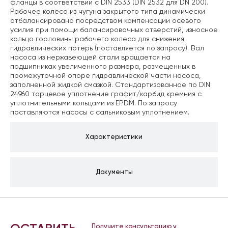
фланцы в соответствии с DIN 2533 (DIN 2532 для DN 200).
Рабочее колесо из чугуна закрытого типа динамически
отбалансировано посредством компенсации осевого
усилия при помощи балансировочных отверстий, износное
кольцо горловины рабочего колеса для снижения
гидравлических потерь (поставляется по запросу). Вал
насоса из нержавеющей стали вращается на
подшипниках увеличенного размера, размещенных в
промежуточной опоре гидравлической части насоса,
заполненной жидкой смазкой. Стандартизованное по DIN
24960 торцевое уплотнение графит/карбид кремния с
уплотнительными кольцами из EPDM. По запросу
поставляются насосы с сальниковым уплотнением.
Характеристики
Документы
Получите консультацию у