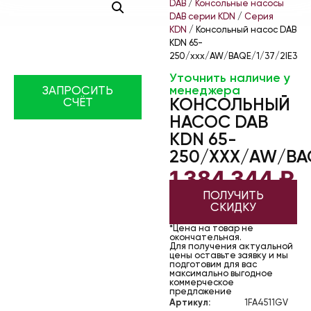
DAB
/
Консольные насосы
DAB серии KDN
/
Серия
KDN
/ Консольный насос DAB
KDN 65-
250/xxx/AW/BAQE/1/37/2IE3
Уточнить наличие у
менеджера
ЗАПРОСИТЬ
КОНСОЛЬНЫЙ
СЧЁТ
НАСОС DAB
KDN 65-
250/XXX/AW/BAQ
1 384 344
₽
ПОЛУЧИТЬ
СКИДКУ
*Цена на товар не
окончательная.
Для получения актуальной
цены оставьте заявку и мы
подготовим для вас
максимально выгодное
коммерческое
предложение
Артикул:
1FA4511GV