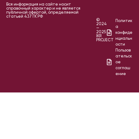
Вся информация на сайте носит
справочный характер и не является
публичной офертой, определяемой
статьей 437 ГК РФ
©
Политик
2024
а
—
2025
конфиде
IKR
нциальн
PROJECT
ости
Пользов
ательск
ое
соглаш
ение