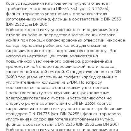
Корпус гидравлики изготовлен из чугуна и отвечает
требованиям стандарта DIN-EN 733 (уст. DIN 24255),
фланец торцевого уплотнения и опора двигателя
изготовлены из чугуна, фланцы в соответствии с DIN 2533
(DIN 2532 для DN 200).
Рабочее колесо из чугуна закрытого типа динамически
отбалансировано посредством компенсации осевого
усилия при помощи балансировочных отверстий, износное
кольцо горловины рабочего колеса для снижения
гидравлических потерь (поставляется по запросу). Вал
насоса из нержавеющей стали вращается на
подшипниках увеличенного размера, размещенных в
промежуточной опоре гидравлической части насоса,
заполненной жидкой смазкой. Стандартизованное по DIN
24960 торцевое уплотнение графит/ карбид кремния с
уплотнительными кольцами из EPDM. По запросу
поставляются насосы с сальниковым уплотнением.
Насосы комплектуются двух или четырехполюсным
электродвигателем с муфтой и устанавливаются на
опорную раму в соответствии с UNI EN 23661. Корпус
гидравлики изготовлен из чугуна и отвечает требованиям
стандарта DIN-EN 733 (уст. DIN 24255), фланец торцевого
уплотнения и опора двигателя изготовлены из чугуна,
фланцы в соответствии с DIN 2533 (DIN 2532 для DN 200).
Рабочее колесо из чугуна закрытого типа динамически