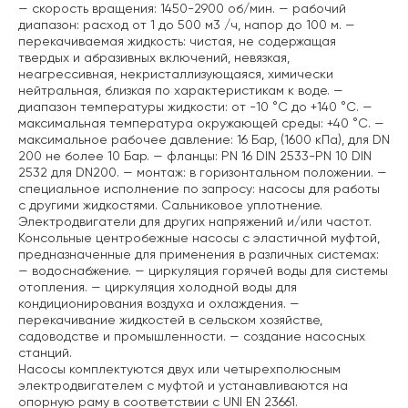
— скорость вращения: 1450-2900 об/мин.
— рабочий
диапазон: расход от 1 до 500 м3 /ч, напор до 100 м.
—
перекачиваемая жидкость: чистая, не содержащая
твердых и абразивных включений, невязкая,
неагрессивная, некристаллизующаяся, химически
нейтральная, близкая по характеристикам к воде.
—
диапазон температуры жидкости: от -10 °C до +140 °C.
—
максимальная температура окружающей среды: +40 °C.
—
максимальное рабочее давление: 16 Бар, (1600 кПа), для DN
200 не более 10 Бар.
— фланцы: PN 16 DIN 2533-PN 10 DIN
2532 для DN200.
— монтаж: в горизонтальном положении.
—
специальное исполнение по запросу: насосы для работы
с другими жидкостями. Сальниковое уплотнение.
Электродвигатели для других напряжений и/или частот.
Консольные центробежные насосы с эластичной муфтой,
предназначенные для применения в различных системах:
— водоснабжение.
— циркуляция горячей воды для системы
отопления.
— циркуляция холодной воды для
кондиционирования воздуха и охлаждения.
—
перекачивание жидкостей в сельском хозяйстве,
садоводстве и промышленности.
— создание насосных
станций.
Насосы комплектуются двух или четырехполюсным
электродвигателем с муфтой и устанавливаются на
опорную раму в соответствии с UNI EN 23661.