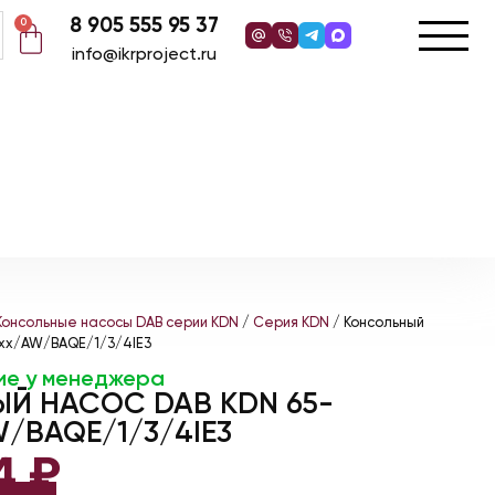
8 905 555 95 37
0
info@ikrproject.ru
Консольные насосы DAB серии KDN
/
Серия KDN
/ Консольный
xxx/AW/BAQE/1/3/4IE3
ие у менеджера
Й НАСОС DAB KDN 65-
/BAQE/1/3/4IE3
4
₽