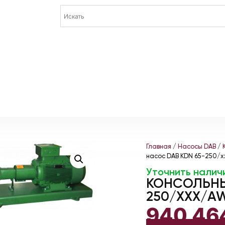
Главная
/
Насосы DAB
/
насос DAB KDN 65-250/
Уточнить налич
КОНСОЛЬНЫ
250/XXX/AW
940 46