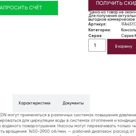
ПОЛУЧИТЬ СКИ
ЗАПРОСИТЬ СЧЁТ
*Цена на товар не окон
Для получения актуально
выгодное коммерческое
Артикул:
1FA4511
Категории:
Консол
Серия:
Серия 
В корзину
ние
Характеристики
Документы
DN могут применяться в различных системах повышения давлени
ироваться для циркуляции воды в системах отопления и кондици
 водяного пожаротушения. Насосы могут перекачивать только чи
ть вращения: 1450-2900 об/мин.
— рабочий диапазон: расход от 1