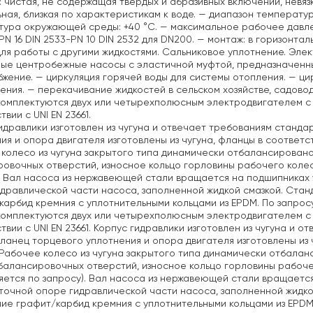
: чистая, не содержащая твердых и абразивных включений, невя
ная, близкая по характеристикам к воде.
— диапазон температуры 
тура окружающей среды: +40 °C.
— максимальное рабочее давление
PN 16 DIN 2533-PN 10 DIN 2532 для DN200.
— монтаж: в горизонтал
ля работы с другими жидкостями. Сальниковое уплотнение. Элек
ые центробежные насосы с эластичной муфтой, предназначенны
бжение.
— циркуляция горячей воды для системы отопления.
— цир
ения.
— перекачивание жидкостей в сельском хозяйстве, садово
омплектуются двух или четырехполюсным электродвигателем с
вии с UNI EN 23661.
идравлики изготовлен из чугуна и отвечает требованиям стандарт
ия и опора двигателя изготовлены из чугуна, фланцы в соответств
колесо из чугуна закрытого типа динамически отбалансирован
овочных отверстий, износное кольцо горловины рабочего колес
. Вал насоса из нержавеющей стали вращается на подшипниках
дравлической части насоса, заполненной жидкой смазкой. Стан
карбид кремния с уплотнительными кольцами из EPDM. По запрос
омплектуются двух или четырехполюсным электродвигателем с
твии с UNI EN 23661. Корпус гидравлики изготовлен из чугуна и о
фланец торцевого уплотнения и опора двигателя изготовлены из ч
 Рабочее колесо из чугуна закрытого типа динамически отбала
алансировочных отверстий, износное кольцо горловины рабоче
яется по запросу). Вал насоса из нержавеющей стали вращаетс
очной опоре гидравлической части насоса, заполненной жидко
ие графит/карбид кремния с уплотнительными кольцами из EPDM