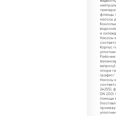
жидкость
нейтраль
темпера
фланцы: 
насосы д
Консольн
водосна
и охлажд
Насосы к
соответст
Корпус г
уплотнен
Рабочее 
балансир
запросу)
опоре ги
графит/ 
Насосы к
соответс
24255), 
DN 200).
помощи б
(поставл
промежут
уплотнен