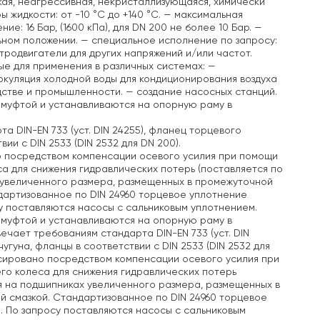
зкая, неагрессивная, некристаллизующаяся, химически
жидкости: от -10 °C до +140 °C.
— максимальная
: 16 Бар, (1600 кПа), для DN 200 не более 10 Бар.
—
ьном положении.
— специальное исполнение по запросу:
тродвигатели для других напряжений и/или частот.
е для применения в различных системах:
—
куляция холодной воды для кондиционирования воздуха
дстве и промышленности.
— создание насосных станций.
 муфтой и устанавливаются на опорную раму в
а DIN-EN 733 (уст. DIN 24255), фланец торцевого
ии с DIN 2533 (DIN 2532 для DN 200).
о посредством компенсации осевого усилия при помощи
а для снижения гидравлических потерь (поставляется по
 увеличенного размера, размещенных в промежуточной
дартизованное по DIN 24960 торцевое уплотнение
у поставляются насосы с сальниковым уплотнением.
 муфтой и устанавливаются на опорную раму в
твечает требованиям стандарта DIN-EN 733 (уст. DIN
угуна, фланцы в соответствии с DIN 2533 (DIN 2532 для
нсировано посредством компенсации осевого усилия при
го колеса для снижения гидравлических потерь
я на подшипниках увеличенного размера, размещенных в
й смазкой. Стандартизованное по DIN 24960 торцевое
. По запросу поставляются насосы с сальниковым