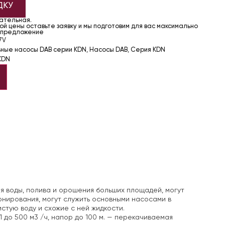
ДКУ
чательная.
й цены оставьте заявку и мы подготовим для вас максимально
 предложение
7V
ьные насосы DAB серии KDN
,
Насосы DAB
,
Серия KDN
KDN
я воды, полива и орошения больших площадей, могут
онирования, могут служить основными насосами в
стую воду и схожие с ней жидкости.
 до 500 м3 /ч, напор до 100 м.
— перекачиваемая