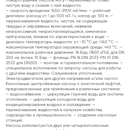
пожаротушения. Насосы могут перекачивать только
чистую воду и схожие с ней жидкости.
— скорость вращения: 1450-2900 об/мин.
— рабочий
диапазон: расход от 1 до 500 м3 /ч, напор до 100 м.
—
перекачиваемая жидкость: чистая, не содержащая
твердых и абразивных включений, невязкая,
неагрессивная, некристаллизующаяся, химически
нейтральная, близкая по характеристикам к воде.
—
диапазон температуры жидкости: от -10 °C до +140 °C.
—
максимальная температура окружающей среды: +40 °C.
—
максимальное рабочее давление: 16 Бар, (1600 кПа), для DN
200 не более 10 Бар.
— фланцы: PN 16 DIN 2533-PN 10 DIN
2532 для DN200.
— монтаж: в горизонтальном положении.
—
специальное исполнение по запросу: насосы для работы
с другими жидкостями. Сальниковое уплотнение.
Электродвигатели для других напряжений и/или частот.
Консольные центробежные насосы с эластичной муфтой,
предназначенные для применения в различных системах:
— водоснабжение.
— циркуляция горячей воды для системы
отопления.
— циркуляция холодной воды для
кондиционирования воздуха и охлаждения.
—
перекачивание жидкостей в сельском хозяйстве,
садоводстве и промышленности.
— создание насосных
станций.
Насосы комплектуются двух или четырехполюсным