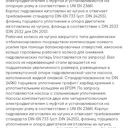
электродвигателем с муфтой и устанавливаются на
опорную раму в соответствии с UNI EN 23661.
Корпус гидравлики изготовлен из чугуна и отвечает
требованиям стандарта DIN-EN 733 (уст. DIN 24255),
фланец торцевого уплотнения и опора двигателя
изготовлены из чугуна, фланцы в соответствии с DIN 2533
(DIN 2532 для DN 200).
Рабочее колесо из чугуна закрытого типа динамически
отбалансировано посредством компенсации осевого
усилия при помощи балансировочных отверстий, износное
кольцо горловины рабочего колеса для снижения
гидравлических потерь (поставляется по запросу). Вал
насоса из нержавеющей стали вращается на
подшипниках увеличенного размера, размещенных в
промежуточной опоре гидравлической части насоса,
заполненной жидкой смазкой. Стандартизованное по DIN
24960 торцевое уплотнение графит/ карбид кремния с
уплотнительными кольцами из EPDM. По запросу
поставляются насосы с сальниковым уплотнением.
Насосы комплектуются двух или четырехполюсным
электродвигателем с муфтой и устанавливаются на
опорную раму в соответствии с UNI EN 23661. Корпус
гидравлики изготовлен из чугуна и отвечает требованиям
стандарта DIN-EN 733 (уст. DIN 24255), фланец торцевого
уплотнения и опора двигателя изготовлены из чугуна,