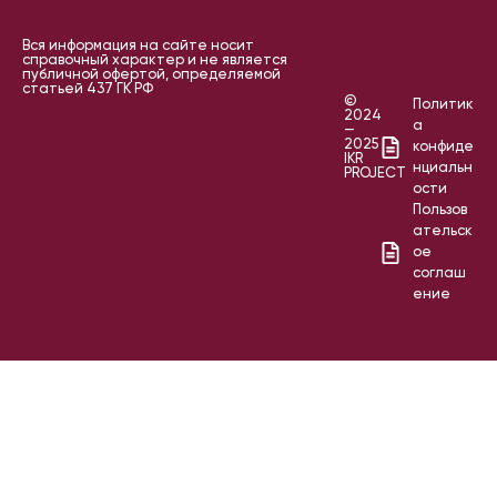
Вся информация на сайте носит
справочный характер и не является
публичной офертой, определяемой
статьей 437 ГК РФ
©
Политик
2024
а
—
2025
конфиде
IKR
нциальн
PROJECT
ости
Пользов
ательск
ое
соглаш
ение