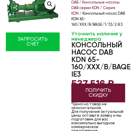
DAB
/
Консольные насосы
DAB серии KDN
/
Серия
KDN
/ Консольный насос DAB
KDN 65-
160/XXX/B/BAQE/1/7,5/2 IE3
Уточнить наличие у
менеджера
ЗАПРОСИТЬ
КОНСОЛЬНЫЙ
СЧЁТ
НАСОС DAB
KDN 65-
160/XXX/B/BAQE/
IE3
537 516
₽
ПОЛУЧИТЬ
СКИДКУ
*Цена на товар не
окончательная.
Для получения актуальной
цены оставьте заявку и мы
подготовим для вас
максимально выгодное
коммерческое
предложение