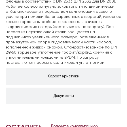
фланцы в соответствии с DIN 2533 (DIN 2532 для DN 200).
Рабочее колесо из чугуна закрытого типа динамически
отбалансировано посредством компенсации осевого
усилия при помощи балансировочных отверстий, износное
кольцо горловины рабочего колеса для снижения
гидравлических потерь (поставляется по запросу). Вал
насоса из нержавеющей стали вращается на
подшипниках увеличенного размера, размещенных в
промежуточной опоре гидравлической части насоса,
заполненной жидкой смазкой. Стандартизованное по DIN
24960 торцевое уплотнение графит/карбид кремния с
уплотнительными кольцами из EPDM. По запросу
поставляются насосы с сальниковым уплотнением.
Характеристики
Документы
Получите консультацию у