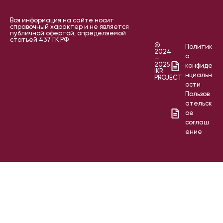
Вся информация на сайте носит
справочный характер и не является
публичной офертой, определяемой
статьей 437 ГК РФ
©
Политик
2024
а
—
2025
конфиде
IKR
нциальн
PROJECT
ости
Пользов
ательск
ое
соглаш
ение