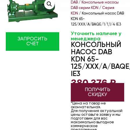
DAB
/
Консольные насосы
DAB серии KDN
/
Серия
KDN
/ Консольный насос DAB
KDN 65-
125/XXX/A/BAQE/1/1,1/4 IE3
Уточнить наличие у
менеджера
ЗАПРОСИТЬ
КОНСОЛЬНЫЙ
СЧЁТ
НАСОС DAB
KDN 65-
125/XXX/A/BAQE/
IE3
380 376
₽
ПОЛУЧИТЬ
СКИДКУ
*Цена на товар не
окончательная.
Для получения актуальной
цены оставьте заявку и мы
подготовим для вас
максимально выгодное
коммерческое
предложение