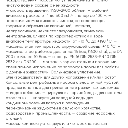
пожаротушения. Насосы могут перекачивать только
чистую воду и схожие с ней жидкости.
— скорость вращения: 1450-2900 об/мин.
— рабочий
диапазон: расход от 1 до 500 м3 /ч, напор до 100 м.
—
перекачиваемая жидкость: чистая, не содержащая
твердых и абразивных включений, невязкая,
неагрессивная, некристаллизующаяся, химически
нейтральная, близкая по характеристикам к воде.
—
диапазон температуры жидкости: от -10 °C до +140 °C.
—
максимальная температура окружающей среды: +40 °C.
—
максимальное рабочее давление: 16 Бар, (1600 кПа), для DN
200 не более 10 Бар.
— фланцы: PN 16 DIN 2533-PN 10 DIN
2532 для DN200.
— монтаж: в горизонтальном положении.
—
специальное исполнение по запросу: насосы для работы
с другими жидкостями. Сальниковое уплотнение.
Электродвигатели для других напряжений и/или частот.
Консольные центробежные насосы с эластичной муфтой,
предназначенные для применения в различных системах:
— водоснабжение.
— циркуляция горячей воды для системы
отопления.
— циркуляция холодной воды для
кондиционирования воздуха и охлаждения.
—
перекачивание жидкостей в сельском хозяйстве,
садоводстве и промышленности.
— создание насосных
станций.
Насосы комплектуются двух или четырехполюсным