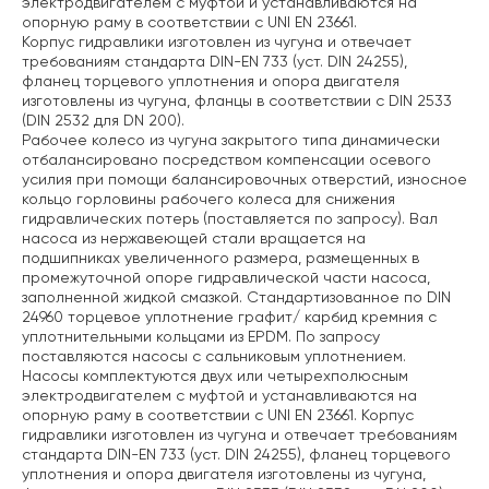
электродвигателем с муфтой и устанавливаются на
опорную раму в соответствии с UNI EN 23661.
Корпус гидравлики изготовлен из чугуна и отвечает
требованиям стандарта DIN-EN 733 (уст. DIN 24255),
фланец торцевого уплотнения и опора двигателя
изготовлены из чугуна, фланцы в соответствии с DIN 2533
(DIN 2532 для DN 200).
Рабочее колесо из чугуна закрытого типа динамически
отбалансировано посредством компенсации осевого
усилия при помощи балансировочных отверстий, износное
кольцо горловины рабочего колеса для снижения
гидравлических потерь (поставляется по запросу). Вал
насоса из нержавеющей стали вращается на
подшипниках увеличенного размера, размещенных в
промежуточной опоре гидравлической части насоса,
заполненной жидкой смазкой. Стандартизованное по DIN
24960 торцевое уплотнение графит/ карбид кремния с
уплотнительными кольцами из EPDM. По запросу
поставляются насосы с сальниковым уплотнением.
Насосы комплектуются двух или четырехполюсным
электродвигателем с муфтой и устанавливаются на
опорную раму в соответствии с UNI EN 23661. Корпус
гидравлики изготовлен из чугуна и отвечает требованиям
стандарта DIN-EN 733 (уст. DIN 24255), фланец торцевого
уплотнения и опора двигателя изготовлены из чугуна,