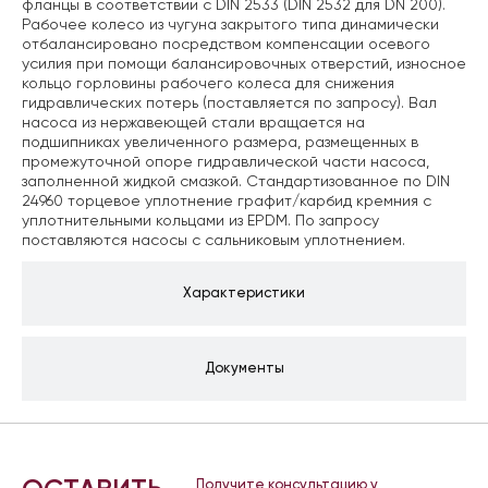
фланцы в соответствии с DIN 2533 (DIN 2532 для DN 200).
Рабочее колесо из чугуна закрытого типа динамически
отбалансировано посредством компенсации осевого
усилия при помощи балансировочных отверстий, износное
кольцо горловины рабочего колеса для снижения
гидравлических потерь (поставляется по запросу). Вал
насоса из нержавеющей стали вращается на
подшипниках увеличенного размера, размещенных в
промежуточной опоре гидравлической части насоса,
заполненной жидкой смазкой. Стандартизованное по DIN
24960 торцевое уплотнение графит/карбид кремния с
уплотнительными кольцами из EPDM. По запросу
поставляются насосы с сальниковым уплотнением.
Характеристики
Документы
Получите консультацию у