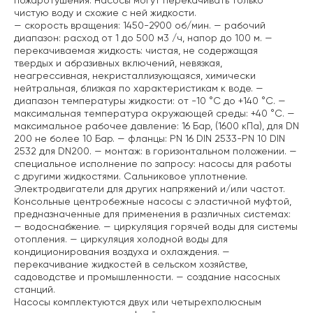
пожаротушения. Насосы могут перекачивать только
чистую воду и схожие с ней жидкости.
— скорость вращения: 1450-2900 об/мин.
— рабочий
диапазон: расход от 1 до 500 м3 /ч, напор до 100 м.
—
перекачиваемая жидкость: чистая, не содержащая
твердых и абразивных включений, невязкая,
неагрессивная, некристаллизующаяся, химически
нейтральная, близкая по характеристикам к воде.
—
диапазон температуры жидкости: от -10 °C до +140 °C.
—
максимальная температура окружающей среды: +40 °C.
—
максимальное рабочее давление: 16 Бар, (1600 кПа), для DN
200 не более 10 Бар.
— фланцы: PN 16 DIN 2533-PN 10 DIN
2532 для DN200.
— монтаж: в горизонтальном положении.
—
специальное исполнение по запросу: насосы для работы
с другими жидкостями. Сальниковое уплотнение.
Электродвигатели для других напряжений и/или частот.
Консольные центробежные насосы с эластичной муфтой,
предназначенные для применения в различных системах:
— водоснабжение.
— циркуляция горячей воды для системы
отопления.
— циркуляция холодной воды для
кондиционирования воздуха и охлаждения.
—
перекачивание жидкостей в сельском хозяйстве,
садоводстве и промышленности.
— создание насосных
станций.
Насосы комплектуются двух или четырехполюсным