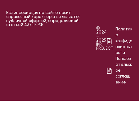
Вся информация на сайте носит
справочный характер и не является
публичной офертой, определяемой
статьей 437 ГК РФ
©
Политик
2024
а
—
2025
конфиде
IKR
нциальн
PROJECT
ости
Пользов
ательск
ое
соглаш
ение