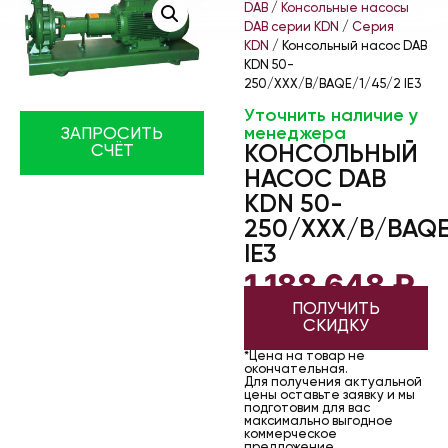
DAB
/
Консольные насосы
DAB серии KDN
/
Серия
KDN
/ Консольный насос DAB
KDN 50-
250/XXX/B/BAQE/1/45/2 IE3
Уточнить наличие у
менеджера
ЗАПРОСИТЬ
КОНСОЛЬНЫЙ
СЧЁТ
НАСОС DAB
KDN 50-
250/XXX/B/BAQE
IE3
1 188 648
₽
ПОЛУЧИТЬ
СКИДКУ
*Цена на товар не
окончательная.
Для получения актуальной
цены оставьте заявку и мы
подготовим для вас
максимально выгодное
коммерческое
предложение