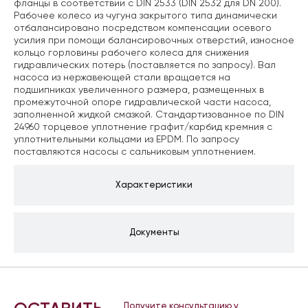
фланцы в соответствии с DIN 2533 (DIN 2532 для DN 200).
Рабочее колесо из чугуна закрытого типа динамически
отбалансировано посредством компенсации осевого
усилия при помощи балансировочных отверстий, износное
кольцо горловины рабочего колеса для снижения
гидравлических потерь (поставляется по запросу). Вал
насоса из нержавеющей стали вращается на
подшипниках увеличенного размера, размещенных в
промежуточной опоре гидравлической части насоса,
заполненной жидкой смазкой. Стандартизованное по DIN
24960 торцевое уплотнение графит/карбид кремния с
уплотнительными кольцами из EPDM. По запросу
поставляются насосы с сальниковым уплотнением.
Характеристики
Документы
Получите консультацию у