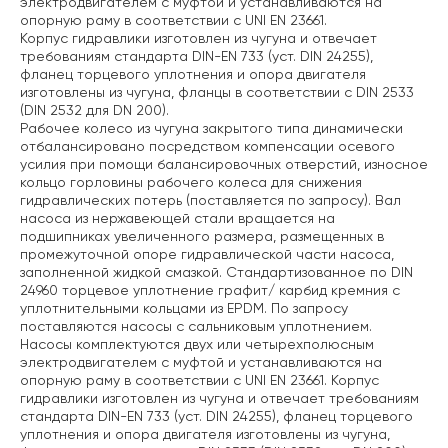
электродвигателем с муфтой и устанавливаются на
опорную раму в соответствии с UNI EN 23661.
Корпус гидравлики изготовлен из чугуна и отвечает
требованиям стандарта DIN-EN 733 (уст. DIN 24255),
фланец торцевого уплотнения и опора двигателя
изготовлены из чугуна, фланцы в соответствии с DIN 2533
(DIN 2532 для DN 200).
Рабочее колесо из чугуна закрытого типа динамически
отбалансировано посредством компенсации осевого
усилия при помощи балансировочных отверстий, износное
кольцо горловины рабочего колеса для снижения
гидравлических потерь (поставляется по запросу). Вал
насоса из нержавеющей стали вращается на
подшипниках увеличенного размера, размещенных в
промежуточной опоре гидравлической части насоса,
заполненной жидкой смазкой. Стандартизованное по DIN
24960 торцевое уплотнение графит/ карбид кремния с
уплотнительными кольцами из EPDM. По запросу
поставляются насосы с сальниковым уплотнением.
Насосы комплектуются двух или четырехполюсным
электродвигателем с муфтой и устанавливаются на
опорную раму в соответствии с UNI EN 23661. Корпус
гидравлики изготовлен из чугуна и отвечает требованиям
стандарта DIN-EN 733 (уст. DIN 24255), фланец торцевого
уплотнения и опора двигателя изготовлены из чугуна,