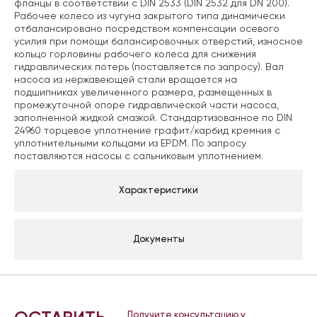
фланцы в соответствии с DIN 2533 (DIN 2532 для DN 200).
Рабочее колесо из чугуна закрытого типа динамически
отбалансировано посредством компенсации осевого
усилия при помощи балансировочных отверстий, износное
кольцо горловины рабочего колеса для снижения
гидравлических потерь (поставляется по запросу). Вал
насоса из нержавеющей стали вращается на
подшипниках увеличенного размера, размещенных в
промежуточной опоре гидравлической части насоса,
заполненной жидкой смазкой. Стандартизованное по DIN
24960 торцевое уплотнение графит/карбид кремния с
уплотнительными кольцами из EPDM. По запросу
поставляются насосы с сальниковым уплотнением.
Характеристики
Документы
Получите консультацию у