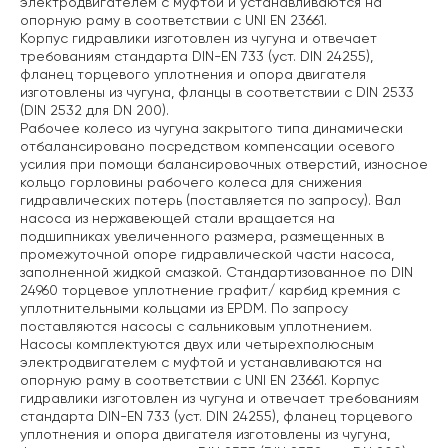
электродвигателем с муфтой и устанавливаются на
опорную раму в соответствии с UNI EN 23661.
Корпус гидравлики изготовлен из чугуна и отвечает
требованиям стандарта DIN-EN 733 (уст. DIN 24255),
фланец торцевого уплотнения и опора двигателя
изготовлены из чугуна, фланцы в соответствии с DIN 2533
(DIN 2532 для DN 200).
Рабочее колесо из чугуна закрытого типа динамически
отбалансировано посредством компенсации осевого
усилия при помощи балансировочных отверстий, износное
кольцо горловины рабочего колеса для снижения
гидравлических потерь (поставляется по запросу). Вал
насоса из нержавеющей стали вращается на
подшипниках увеличенного размера, размещенных в
промежуточной опоре гидравлической части насоса,
заполненной жидкой смазкой. Стандартизованное по DIN
24960 торцевое уплотнение графит/ карбид кремния с
уплотнительными кольцами из EPDM. По запросу
поставляются насосы с сальниковым уплотнением.
Насосы комплектуются двух или четырехполюсным
электродвигателем с муфтой и устанавливаются на
опорную раму в соответствии с UNI EN 23661. Корпус
гидравлики изготовлен из чугуна и отвечает требованиям
стандарта DIN-EN 733 (уст. DIN 24255), фланец торцевого
уплотнения и опора двигателя изготовлены из чугуна,