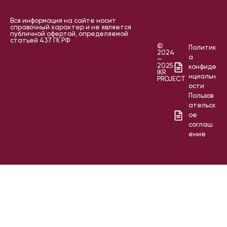
Вся информация на сайте носит
справочный характер и не является
публичной офертой, определяемой
статьей 437 ГК РФ
©
Политик
2024
а
—
2025
конфиде
IKR
нциальн
PROJECT
ости
Пользов
ательск
ое
соглаш
ение