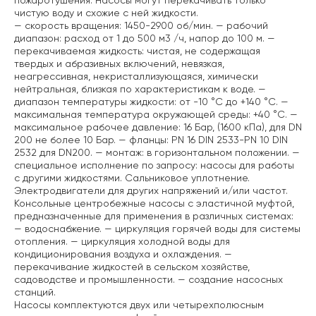
пожаротушения. Насосы могут перекачивать только
чистую воду и схожие с ней жидкости.
— скорость вращения: 1450-2900 об/мин.
— рабочий
диапазон: расход от 1 до 500 м3 /ч, напор до 100 м.
—
перекачиваемая жидкость: чистая, не содержащая
твердых и абразивных включений, невязкая,
неагрессивная, некристаллизующаяся, химически
нейтральная, близкая по характеристикам к воде.
—
диапазон температуры жидкости: от -10 °C до +140 °C.
—
максимальная температура окружающей среды: +40 °C.
—
максимальное рабочее давление: 16 Бар, (1600 кПа), для DN
200 не более 10 Бар.
— фланцы: PN 16 DIN 2533-PN 10 DIN
2532 для DN200.
— монтаж: в горизонтальном положении.
—
специальное исполнение по запросу: насосы для работы
с другими жидкостями. Сальниковое уплотнение.
Электродвигатели для других напряжений и/или частот.
Консольные центробежные насосы с эластичной муфтой,
предназначенные для применения в различных системах:
— водоснабжение.
— циркуляция горячей воды для системы
отопления.
— циркуляция холодной воды для
кондиционирования воздуха и охлаждения.
—
перекачивание жидкостей в сельском хозяйстве,
садоводстве и промышленности.
— создание насосных
станций.
Насосы комплектуются двух или четырехполюсным