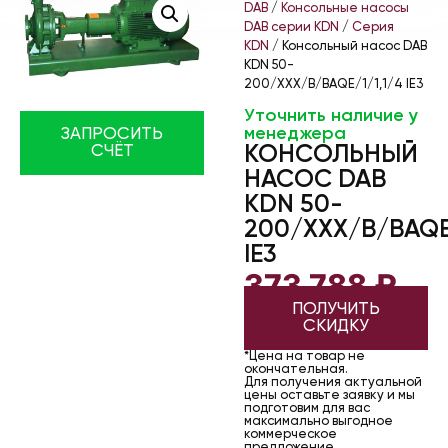
DAB
/
Консольные насосы
DAB серии KDN
/
Серия
KDN
/ Консольный насос DAB
KDN 50-
200/XXX/B/BAQE/1/1,1/4 IE3
Уточнить наличие у
менеджера
ЗАПРОСИТЬ
КОНСОЛЬНЫЙ
СЧЁТ
НАСОС DAB
KDN 50-
200/XXX/B/BAQE
IE3
373 788
₽
ПОЛУЧИТЬ
СКИДКУ
*Цена на товар не
окончательная.
Для получения актуальной
цены оставьте заявку и мы
подготовим для вас
максимально выгодное
коммерческое
предложение