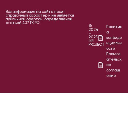
Вся информация на сайте носит
справочный характер и не является
публичной офертой, определяемой
статьей 437 ГК РФ
©
Политик
2024
а
—
2025
конфиде
IKR
нциальн
PROJECT
ости
Пользов
ательск
ое
соглаш
ение