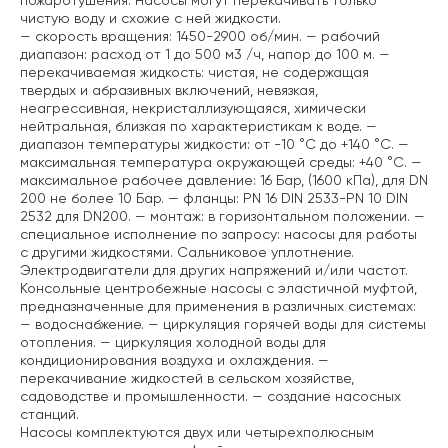
пожаротушения. Насосы могут перекачивать только
чистую воду и схожие с ней жидкости.
— скорость вращения: 1450-2900 об/мин.
— рабочий
диапазон: расход от 1 до 500 м3 /ч, напор до 100 м.
—
перекачиваемая жидкость: чистая, не содержащая
твердых и абразивных включений, невязкая,
неагрессивная, некристаллизующаяся, химически
нейтральная, близкая по характеристикам к воде.
—
диапазон температуры жидкости: от -10 °C до +140 °C.
—
максимальная температура окружающей среды: +40 °C.
—
максимальное рабочее давление: 16 Бар, (1600 кПа), для DN
200 не более 10 Бар.
— фланцы: PN 16 DIN 2533-PN 10 DIN
2532 для DN200.
— монтаж: в горизонтальном положении.
—
специальное исполнение по запросу: насосы для работы
с другими жидкостями. Сальниковое уплотнение.
Электродвигатели для других напряжений и/или частот.
Консольные центробежные насосы с эластичной муфтой,
предназначенные для применения в различных системах:
— водоснабжение.
— циркуляция горячей воды для системы
отопления.
— циркуляция холодной воды для
кондиционирования воздуха и охлаждения.
—
перекачивание жидкостей в сельском хозяйстве,
садоводстве и промышленности.
— создание насосных
станций.
Насосы комплектуются двух или четырехполюсным