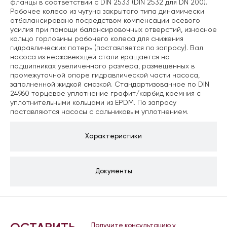
фланцы в соответствии с DIN 2533 (DIN 2532 для DN 200).
Рабочее колесо из чугуна закрытого типа динамически
отбалансировано посредством компенсации осевого
усилия при помощи балансировочных отверстий, износное
кольцо горловины рабочего колеса для снижения
гидравлических потерь (поставляется по запросу). Вал
насоса из нержавеющей стали вращается на
подшипниках увеличенного размера, размещенных в
промежуточной опоре гидравлической части насоса,
заполненной жидкой смазкой. Стандартизованное по DIN
24960 торцевое уплотнение графит/карбид кремния с
уплотнительными кольцами из EPDM. По запросу
поставляются насосы с сальниковым уплотнением.
Характеристики
Документы
Получите консультацию у