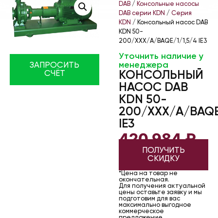
DAB
/
Консольные насосы
DAB серии KDN
/
Серия
KDN
/ Консольный насос DAB
KDN 50-
200/XXX/A/BAQE/1/1,5/4 IE3
Уточнить наличие у
менеджера
ЗАПРОСИТЬ
КОНСОЛЬНЫЙ
СЧЁТ
НАСОС DAB
KDN 50-
200/XXX/A/BAQE
IE3
420 984
₽
ПОЛУЧИТЬ
СКИДКУ
*Цена на товар не
окончательная.
Для получения актуальной
цены оставьте заявку и мы
подготовим для вас
максимально выгодное
коммерческое
предложение