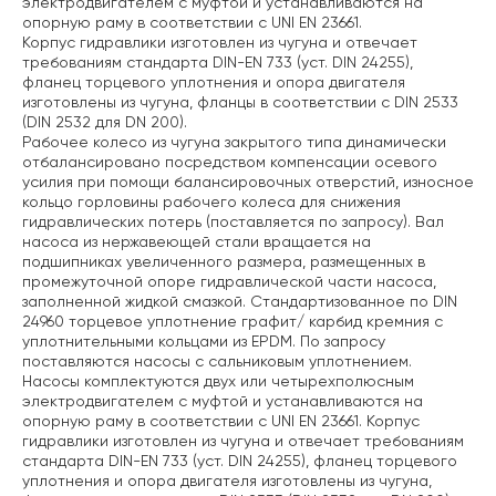
электродвигателем с муфтой и устанавливаются на
опорную раму в соответствии с UNI EN 23661.
Корпус гидравлики изготовлен из чугуна и отвечает
требованиям стандарта DIN-EN 733 (уст. DIN 24255),
фланец торцевого уплотнения и опора двигателя
изготовлены из чугуна, фланцы в соответствии с DIN 2533
(DIN 2532 для DN 200).
Рабочее колесо из чугуна закрытого типа динамически
отбалансировано посредством компенсации осевого
усилия при помощи балансировочных отверстий, износное
кольцо горловины рабочего колеса для снижения
гидравлических потерь (поставляется по запросу). Вал
насоса из нержавеющей стали вращается на
подшипниках увеличенного размера, размещенных в
промежуточной опоре гидравлической части насоса,
заполненной жидкой смазкой. Стандартизованное по DIN
24960 торцевое уплотнение графит/ карбид кремния с
уплотнительными кольцами из EPDM. По запросу
поставляются насосы с сальниковым уплотнением.
Насосы комплектуются двух или четырехполюсным
электродвигателем с муфтой и устанавливаются на
опорную раму в соответствии с UNI EN 23661. Корпус
гидравлики изготовлен из чугуна и отвечает требованиям
стандарта DIN-EN 733 (уст. DIN 24255), фланец торцевого
уплотнения и опора двигателя изготовлены из чугуна,