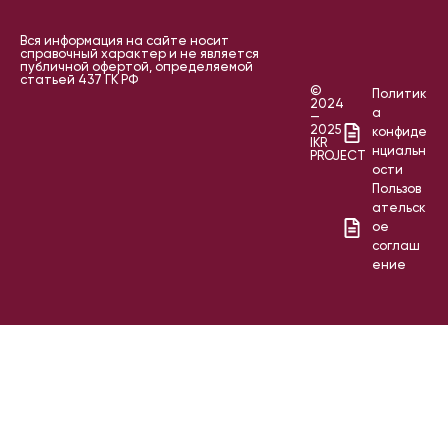
Вся информация на сайте носит
справочный характер и не является
публичной офертой, определяемой
статьей 437 ГК РФ
©
Политик
2024
а
—
2025
конфиде
IKR
нциальн
PROJECT
ости
Пользов
ательск
ое
соглаш
ение