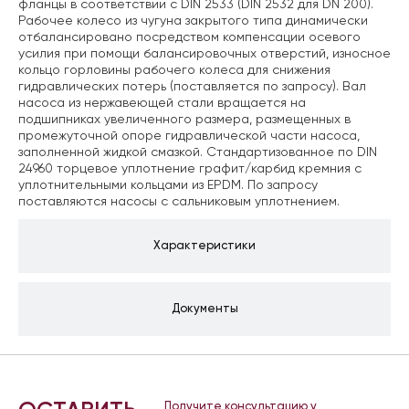
фланцы в соответствии с DIN 2533 (DIN 2532 для DN 200).
Рабочее колесо из чугуна закрытого типа динамически
отбалансировано посредством компенсации осевого
усилия при помощи балансировочных отверстий, износное
кольцо горловины рабочего колеса для снижения
гидравлических потерь (поставляется по запросу). Вал
насоса из нержавеющей стали вращается на
подшипниках увеличенного размера, размещенных в
промежуточной опоре гидравлической части насоса,
заполненной жидкой смазкой. Стандартизованное по DIN
24960 торцевое уплотнение графит/карбид кремния с
уплотнительными кольцами из EPDM. По запросу
поставляются насосы с сальниковым уплотнением.
Характеристики
Документы
Получите консультацию у