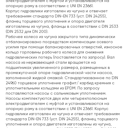
электродвигателем с муфтой и устанавливаются на
опорную раму в соответствии с UNI EN 23661.
Корпус гидравлики изготовлен из чугуна и отвечает
требованиям стандарта DIN-EN 733 (уст. DIN 24255),
фланец торцевого уплотнения и опора двигателя
изготовлены из чугуна, фланцы в соответствии с DIN 2533
(DIN 2532 для DN 200).
Рабочее колесо из чугуна закрытого типа динамически
отбалансировано посредством компенсации осевого
усилия при помощи балансировочных отверстий, износное
кольцо горловины рабочего колеса для снижения
гидравлических потерь (поставляется по запросу). Вал
насоса из нержавеющей стали вращается на
подшипниках увеличенного размера, размещенных в
промежуточной опоре гидравлической части насоса,
заполненной жидкой смазкой. Стандартизованное по DIN
24960 торцевое уплотнение графит/ карбид кремния с
уплотнительными кольцами из EPDM. По запросу
поставляются насосы с сальниковым уплотнением.
Насосы комплектуются двух или четырехполюсным
электродвигателем с муфтой и устанавливаются на
опорную раму в соответствии с UNI EN 23661. Корпус
гидравлики изготовлен из чугуна и отвечает требованиям
стандарта DIN-EN 733 (уст. DIN 24255), фланец торцевого
уплотнения и опора двигателя изготовлены из чугуна,