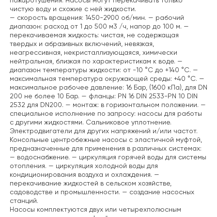
пожаротушения. Насосы могут перекачивать только
чистую воду и схожие с ней жидкости.
— скорость вращения: 1450-2900 об/мин.
— рабочий
диапазон: расход от 1 до 500 м3 /ч, напор до 100 м.
—
перекачиваемая жидкость: чистая, не содержащая
твердых и абразивных включений, невязкая,
неагрессивная, некристаллизующаяся, химически
нейтральная, близкая по характеристикам к воде.
—
диапазон температуры жидкости: от -10 °C до +140 °C.
—
максимальная температура окружающей среды: +40 °C.
—
максимальное рабочее давление: 16 Бар, (1600 кПа), для DN
200 не более 10 Бар.
— фланцы: PN 16 DIN 2533-PN 10 DIN
2532 для DN200.
— монтаж: в горизонтальном положении.
—
специальное исполнение по запросу: насосы для работы
с другими жидкостями. Сальниковое уплотнение.
Электродвигатели для других напряжений и/или частот.
Консольные центробежные насосы с эластичной муфтой,
предназначенные для применения в различных системах:
— водоснабжение.
— циркуляция горячей воды для системы
отопления.
— циркуляция холодной воды для
кондиционирования воздуха и охлаждения.
—
перекачивание жидкостей в сельском хозяйстве,
садоводстве и промышленности.
— создание насосных
станций.
Насосы комплектуются двух или четырехполюсным