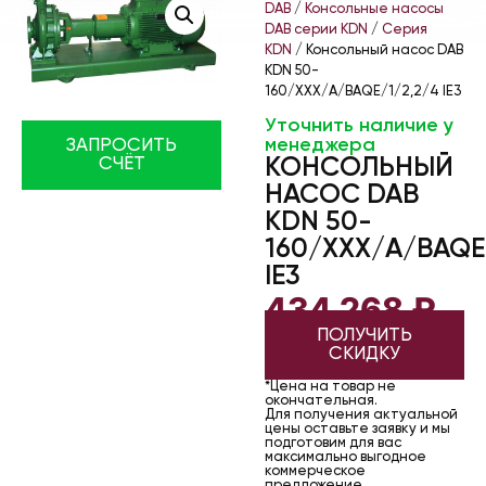
DAB
/
Консольные насосы
DAB серии KDN
/
Серия
KDN
/ Консольный насос DAB
KDN 50-
160/XXX/A/BAQE/1/2,2/4 IE3
Уточнить наличие у
менеджера
ЗАПРОСИТЬ
КОНСОЛЬНЫЙ
СЧЁТ
НАСОС DAB
KDN 50-
160/XXX/A/BAQE
IE3
434 268
₽
ПОЛУЧИТЬ
СКИДКУ
*Цена на товар не
окончательная.
Для получения актуальной
цены оставьте заявку и мы
подготовим для вас
максимально выгодное
коммерческое
предложение