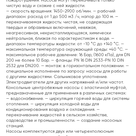
пожаротушения. Насосы могут перекачивать только
чистую воду и схожие с ней жидкости.
— скорость вращения: 1450-2900 об/мин.
— рабочий
диапазон: расход от 1 до 500 м3 /ч, напор до 100 м.
—
перекачиваемая жидкость: чистая, не содержащая
твердых и абразивных включений, невязкая,
неагрессивная, некристаллизующаяся, химически
нейтральная, близкая по характеристикам к воде.
—
диапазон температуры жидкости: от -10 °C до +140 °C.
—
максимальная температура окружающей среды: +40 °C.
—
максимальное рабочее давление: 16 Бар, (1600 кПа), для DN
200 не более 10 Бар.
— фланцы: PN 16 DIN 2533-PN 10 DIN
2532 для DN200.
— монтаж: в горизонтальном положении.
—
специальное исполнение по запросу: насосы для работы
с другими жидкостями. Сальниковое уплотнение.
Электродвигатели для других напряжений и/или частот.
Консольные центробежные насосы с эластичной муфтой,
предназначенные для применения в различных системах:
— водоснабжение.
— циркуляция горячей воды для системы
отопления.
— циркуляция холодной воды для
кондиционирования воздуха и охлаждения.
—
перекачивание жидкостей в сельском хозяйстве,
садоводстве и промышленности.
— создание насосных
станций.
Насосы комплектуются двух или четырехполюсным