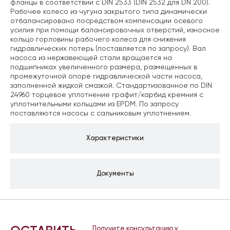
фланцы в соответствии с DIN 2533 (DIN 2532 для DN 200).
Рабочее колесо из чугуна закрытого типа динамически
отбалансировано посредством компенсации осевого
усилия при помощи балансировочных отверстий, износное
кольцо горловины рабочего колеса для снижения
гидравлических потерь (поставляется по запросу). Вал
насоса из нержавеющей стали вращается на
подшипниках увеличенного размера, размещенных в
промежуточной опоре гидравлической части насоса,
заполненной жидкой смазкой. Стандартизованное по DIN
24960 торцевое уплотнение графит/карбид кремния с
уплотнительными кольцами из EPDM. По запросу
поставляются насосы с сальниковым уплотнением.
Характеристики
Документы
Получите консультацию у