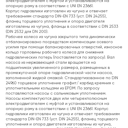
электродвигателем с муфтой и устанавливаются на
опорную раму в соответствии с UNI EN 23661.
Корпус гидравлики изготовлен из чугуна и отвечает
требованиям стандарта DIN-EN 733 (уст. DIN 24255),
фланец торцевого уплотнения и опора двигателя
изготовлены из чугуна, фланцы в соответствии с DIN 2533
(DIN 2532 для DN 200).
Рабочее колесо из чугуна закрытого типа динамически
отбалансировано посредством компенсации осевого
усилия при помощи балансировочных отверстий, износное
кольцо горловины рабочего колеса для снижения
гидравлических потерь (поставляется по запросу). Вал
насоса из нержавеющей стали вращается на
подшипниках увеличенного размера, размещенных в
промежуточной опоре гидравлической части насоса,
заполненной жидкой смазкой. Стандартизованное по DIN
24960 торцевое уплотнение графит/ карбид кремния с
уплотнительными кольцами из EPDM. По запросу
поставляются насосы с сальниковым уплотнением.
Насосы комплектуются двух или четырехполюсным
электродвигателем с муфтой и устанавливаются на
опорную раму в соответствии с UNI EN 23661. Корпус
гидравлики изготовлен из чугуна и отвечает требованиям
стандарта DIN-EN 733 (уст. DIN 24255), фланец торцевого
уплотнения и опора двигателя изготовлены из чугуна,