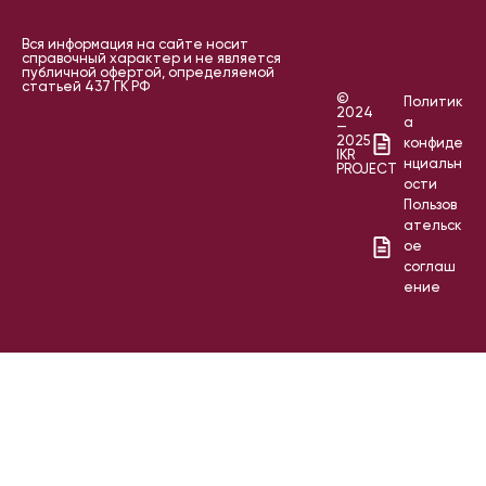
Вся информация на сайте носит
справочный характер и не является
публичной офертой, определяемой
статьей 437 ГК РФ
©
Политик
2024
а
—
2025
конфиде
IKR
нциальн
PROJECT
ости
Пользов
ательск
ое
соглаш
ение