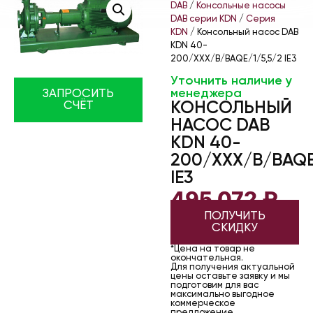
DAB
/
Консольные насосы
DAB серии KDN
/
Серия
KDN
/ Консольный насос DAB
KDN 40-
200/XXX/B/BAQE/1/5,5/2 IE3
Уточнить наличие у
менеджера
ЗАПРОСИТЬ
КОНСОЛЬНЫЙ
СЧЁТ
НАСОС DAB
KDN 40-
200/XXX/B/BAQE
IE3
495 072
₽
ПОЛУЧИТЬ
СКИДКУ
*Цена на товар не
окончательная.
Для получения актуальной
цены оставьте заявку и мы
подготовим для вас
максимально выгодное
коммерческое
предложение