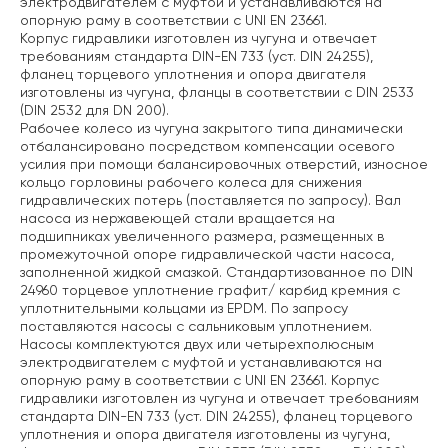
электродвигателем с муфтой и устанавливаются на
опорную раму в соответствии с UNI EN 23661.
Корпус гидравлики изготовлен из чугуна и отвечает
требованиям стандарта DIN-EN 733 (уст. DIN 24255),
фланец торцевого уплотнения и опора двигателя
изготовлены из чугуна, фланцы в соответствии с DIN 2533
(DIN 2532 для DN 200).
Рабочее колесо из чугуна закрытого типа динамически
отбалансировано посредством компенсации осевого
усилия при помощи балансировочных отверстий, износное
кольцо горловины рабочего колеса для снижения
гидравлических потерь (поставляется по запросу). Вал
насоса из нержавеющей стали вращается на
подшипниках увеличенного размера, размещенных в
промежуточной опоре гидравлической части насоса,
заполненной жидкой смазкой. Стандартизованное по DIN
24960 торцевое уплотнение графит/ карбид кремния с
уплотнительными кольцами из EPDM. По запросу
поставляются насосы с сальниковым уплотнением.
Насосы комплектуются двух или четырехполюсным
электродвигателем с муфтой и устанавливаются на
опорную раму в соответствии с UNI EN 23661. Корпус
гидравлики изготовлен из чугуна и отвечает требованиям
стандарта DIN-EN 733 (уст. DIN 24255), фланец торцевого
уплотнения и опора двигателя изготовлены из чугуна,