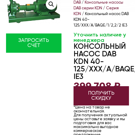
DAB
/
Консольные насосы
DAB серии KDN
/
Серия
KDN
/ Консольный насос DAB
KDN 40-
125/XXX/A/BAQE/1/2,2/2 IE3
Уточнить наличие у
менеджера
ЗАПРОСИТЬ
КОНСОЛЬНЫЙ
СЧЁТ
НАСОС DAB
KDN 40-
125/XXX/A/BAQE/
IE3
399 708
₽
ПОЛУЧИТЬ
СКИДКУ
*Цена на товар не
окончательная.
Для получения актуальной
цены оставьте заявку и мы
подготовим для вас
максимально выгодное
коммерческое
предложение