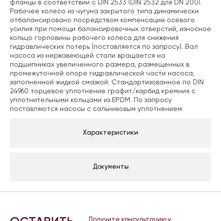
фланцы в соответствии с DIN 2533 (DIN 2532 для DN 200).
Рабочее колесо из чугуна закрытого типа динамически
отбалансировано посредством компенсации осевого
усилия при помощи балансировочных отверстий, износное
кольцо горловины рабочего колеса для снижения
гидравлических потерь (поставляется по запросу). Вал
насоса из нержавеющей стали вращается на
подшипниках увеличенного размера, размещенных в
промежуточной опоре гидравлической части насоса,
заполненной жидкой смазкой. Стандартизованное по DIN
24960 торцевое уплотнение графит/карбид кремния с
уплотнительными кольцами из EPDM. По запросу
поставляются насосы с сальниковым уплотнением.
Характеристики
Документы
Получите консультацию у