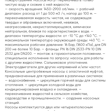
пожаротушения. Насосы могут перекачивать только
чистую воду и схожие с ней жидкости.
— скорость вращения: 1450-2900 об/мин.
— рабочий
диапазон: расход от 1 до 500 м3 /ч, напор до 100 м.
—
перекачиваемая жидкость: чистая, не содержащая
твердых и абразивных включений, невязкая,
неагрессивная, некристаллизующаяся, химически
нейтральная, близкая по характеристикам к воде.
—
диапазон температуры жидкости: от -10 °C до +140 °C.
—
максимальная температура окружающей среды: +40 °C.
—
максимальное рабочее давление: 16 Бар, (1600 кПа), для DN
200 не более 10 Бар.
— фланцы: PN 16 DIN 2533-PN 10 DIN
2532 для DN200.
— монтаж: в горизонтальном положении.
—
специальное исполнение по запросу: насосы для работы
с другими жидкостями. Сальниковое уплотнение.
Электродвигатели для других напряжений и/или частот.
Консольные центробежные насосы с эластичной муфтой,
предназначенные для применения в различных системах:
— водоснабжение.
— циркуляция горячей воды для системы
отопления.
— циркуляция холодной воды для
кондиционирования воздуха и охлаждения.
—
перекачивание жидкостей в сельском хозяйстве,
садоводстве и промышленности.
— создание насосных
станций.
Насосы комплектуются двух или четырехполюсным