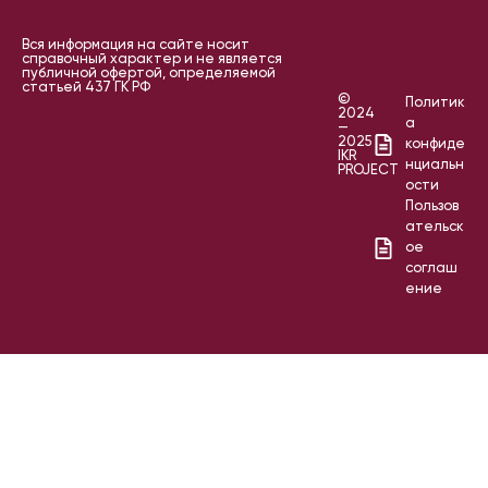
Вся информация на сайте носит
справочный характер и не является
публичной офертой, определяемой
статьей 437 ГК РФ
©
Политик
2024
а
—
2025
конфиде
IKR
нциальн
PROJECT
ости
Пользов
ательск
ое
соглаш
ение