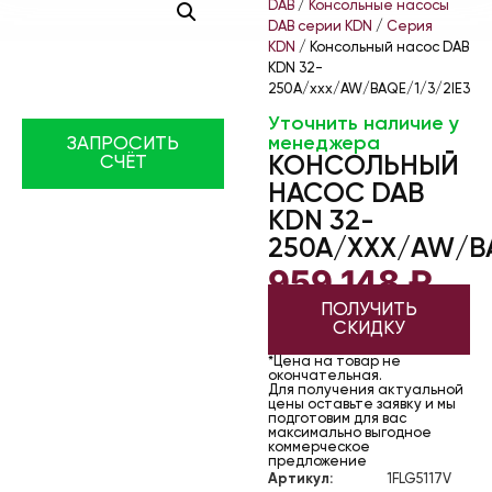
DAB
/
Консольные насосы
DAB серии KDN
/
Серия
KDN
/ Консольный насос DAB
KDN 32-
250A/xxx/AW/BAQE/1/3/2IE3
Уточнить наличие у
менеджера
ЗАПРОСИТЬ
КОНСОЛЬНЫЙ
СЧЁТ
НАСОС DAB
KDN 32-
250A/XXX/AW/BA
959 148
₽
ПОЛУЧИТЬ
СКИДКУ
*Цена на товар не
окончательная.
Для получения актуальной
цены оставьте заявку и мы
подготовим для вас
максимально выгодное
коммерческое
предложение
Артикул:
1FLG5117V