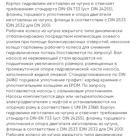
Корпус гидравлики изготовлен из чугуна и отвечает
требованиям стандарта DIN-EN 733 (уст. DIN 24255),
фланец торцевого уплотнения и опора двигателя
изготовлены из чугуна, фланцы в соответствии с DIN 2533
(DIN 2532 для DN 200).
Рабочее колесо из чугуна закрытого типа динамически
отбалансировано посредством компенсации осевого
усилия при помощи балансировочных отверстий, износное
кольцо горловины рабочего колеса для снижения
гидравлических потерь (поставляется по запросу). Вал
насоса из нержавеющей стали вращается на
подшипниках увеличенного размера, размещенных в
промежуточной опоре гидравлической части насоса,
заполненной жидкой смазкой. Стандартизованное по DIN
24960 торцевое уплотнение графит/ карбид кремния с
уплотнительными кольцами из EPDM. По запросу
поставляются насосы с сальниковым уплотнением.
Насосы комплектуются двух или четырехполюсным
электродвигателем с муфтой и устанавливаются на
опорную раму в соответствии с UNI EN 23661. Корпус
гидравлики изготовлен из чугуна и отвечает требованиям
стандарта DIN-EN 733 (уст. DIN 24255), фланец торцевого
уплотнения и опора двигателя изготовлены из чугуна,
фланцы в соответствии с DIN 2533 (DIN 2532 для DN 200).
Рабочее колесо из чугуна закрытого типа динамически