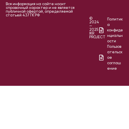
Вся информация на сайте носит
справочный характер и не является
публичной офертой, определяемой
статьей 437 ГК РФ
©
Политик
2024
а
—
2025
конфиде
IKR
нциальн
PROJECT
ости
Пользов
ательск
ое
соглаш
ение