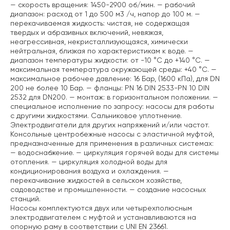
— скорость вращения: 1450-2900 об/мин.
— рабочий
диапазон: расход от 1 до 500 м3 /ч, напор до 100 м.
—
перекачиваемая жидкость: чистая, не содержащая
твердых и абразивных включений, невязкая,
неагрессивная, некристаллизующаяся, химически
нейтральная, близкая по характеристикам к воде.
—
диапазон температуры жидкости: от -10 °C до +140 °C.
—
максимальная температура окружающей среды: +40 °C.
—
максимальное рабочее давление: 16 Бар, (1600 кПа), для DN
200 не более 10 Бар.
— фланцы: PN 16 DIN 2533-PN 10 DIN
2532 для DN200.
— монтаж: в горизонтальном положении.
—
специальное исполнение по запросу: насосы для работы
с другими жидкостями. Сальниковое уплотнение.
Электродвигатели для других напряжений и/или частот.
Консольные центробежные насосы с эластичной муфтой,
предназначенные для применения в различных системах:
— водоснабжение.
— циркуляция горячей воды для системы
отопления.
— циркуляция холодной воды для
кондиционирования воздуха и охлаждения.
—
перекачивание жидкостей в сельском хозяйстве,
садоводстве и промышленности.
— создание насосных
станций.
Насосы комплектуются двух или четырехполюсным
электродвигателем с муфтой и устанавливаются на
опорную раму в соответствии с UNI EN 23661.