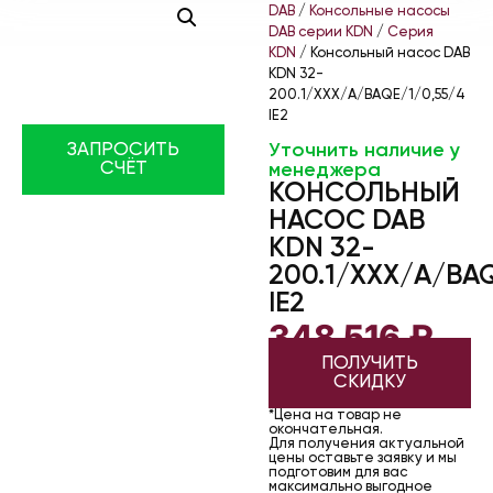
DAB
/
Консольные насосы
DAB серии KDN
/
Серия
KDN
/ Консольный насос DAB
KDN 32-
200.1/XXX/A/BAQE/1/0,55/4
IE2
Уточнить наличие у
ЗАПРОСИТЬ
СЧЁТ
менеджера
КОНСОЛЬНЫЙ
НАСОС DAB
KDN 32-
200.1/XXX/A/BAQ
IE2
348 516
₽
ПОЛУЧИТЬ
СКИДКУ
*Цена на товар не
окончательная.
Для получения актуальной
цены оставьте заявку и мы
подготовим для вас
максимально выгодное