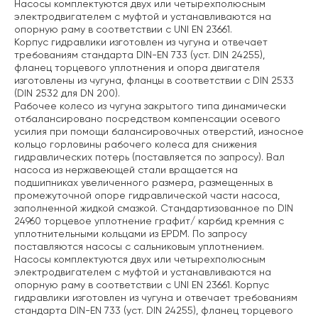
Насосы комплектуются двух или четырехполюсным
электродвигателем с муфтой и устанавливаются на
опорную раму в соответствии с UNI EN 23661.
Корпус гидравлики изготовлен из чугуна и отвечает
требованиям стандарта DIN-EN 733 (уст. DIN 24255),
фланец торцевого уплотнения и опора двигателя
изготовлены из чугуна, фланцы в соответствии с DIN 2533
(DIN 2532 для DN 200).
Рабочее колесо из чугуна закрытого типа динамически
отбалансировано посредством компенсации осевого
усилия при помощи балансировочных отверстий, износное
кольцо горловины рабочего колеса для снижения
гидравлических потерь (поставляется по запросу). Вал
насоса из нержавеющей стали вращается на
подшипниках увеличенного размера, размещенных в
промежуточной опоре гидравлической части насоса,
заполненной жидкой смазкой. Стандартизованное по DIN
24960 торцевое уплотнение графит/ карбид кремния с
уплотнительными кольцами из EPDM. По запросу
поставляются насосы с сальниковым уплотнением.
Насосы комплектуются двух или четырехполюсным
электродвигателем с муфтой и устанавливаются на
опорную раму в соответствии с UNI EN 23661. Корпус
гидравлики изготовлен из чугуна и отвечает требованиям
стандарта DIN-EN 733 (уст. DIN 24255), фланец торцевого