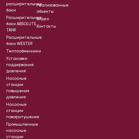
расширительные
Реализованные
баки
объекты
Расширительные
Видео
баки ABSOLUTE
Контакты
TANK
Расширительные
баки WESTER
Теплообменники
Установки
поддержания
давления
Насосные
станции
повышения
давления
Насосные
станции
пожаротушения
Промышленные
насосные
станции