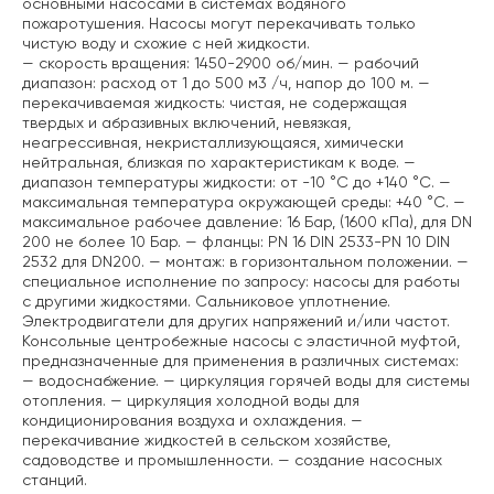
основными насосами в системах водяного
пожаротушения. Насосы могут перекачивать только
чистую воду и схожие с ней жидкости.
— скорость вращения: 1450-2900 об/мин.
— рабочий
диапазон: расход от 1 до 500 м3 /ч, напор до 100 м.
—
перекачиваемая жидкость: чистая, не содержащая
твердых и абразивных включений, невязкая,
неагрессивная, некристаллизующаяся, химически
нейтральная, близкая по характеристикам к воде.
—
диапазон температуры жидкости: от -10 °C до +140 °C.
—
максимальная температура окружающей среды: +40 °C.
—
максимальное рабочее давление: 16 Бар, (1600 кПа), для DN
200 не более 10 Бар.
— фланцы: PN 16 DIN 2533-PN 10 DIN
2532 для DN200.
— монтаж: в горизонтальном положении.
—
специальное исполнение по запросу: насосы для работы
с другими жидкостями. Сальниковое уплотнение.
Электродвигатели для других напряжений и/или частот.
Консольные центробежные насосы с эластичной муфтой,
предназначенные для применения в различных системах:
— водоснабжение.
— циркуляция горячей воды для системы
отопления.
— циркуляция холодной воды для
кондиционирования воздуха и охлаждения.
—
перекачивание жидкостей в сельском хозяйстве,
садоводстве и промышленности.
— создание насосных
станций.