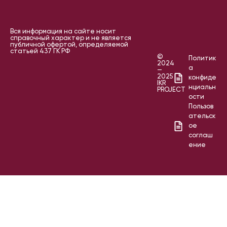
Вся информация на сайте носит
справочный характер и не является
публичной офертой, определяемой
статьей 437 ГК РФ
©
Политик
2024
а
—
2025
конфиде
IKR
нциальн
PROJECT
ости
Пользов
ательск
ое
соглаш
ение