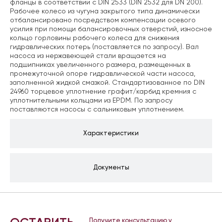
фланцы в соответствии с DIN 2533 (DIN 2532 для DN 200).
Рабочее колесо из чугуна закрытого типа динамически
отбалансировано посредством компенсации осевого
усилия при помощи балансировочных отверстий, износное
кольцо горловины рабочего колеса для снижения
гидравлических потерь (поставляется по запросу). Вал
насоса из нержавеющей стали вращается на
подшипниках увеличенного размера, размещенных в
промежуточной опоре гидравлической части насоса,
заполненной жидкой смазкой. Стандартизованное по DIN
24960 торцевое уплотнение графит/карбид кремния с
уплотнительными кольцами из EPDM. По запросу
поставляются насосы с сальниковым уплотнением.
Характеристики
Документы
Получите консультацию у