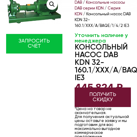
DAB
/
Консольные насосы
DAB серии KDN
/
Серия
KDN
/ Консольный насос DAB
KDN 32-
160.1/XXX/A/BAQE/1/4/2 IE3
Уточнить наличие у
менеджера
ЗАПРОСИТЬ
КОНСОЛЬНЫЙ
СЧЁТ
НАСОС DAB
KDN 32-
160.1/XXX/A/BAQ
IE3
445 824
₽
ПОЛУЧИТЬ
СКИДКУ
*Цена на товар не
окончательная.
Для получения актуальной
цены оставьте заявку и мы
подготовим для вас
максимально выгодное
коммерческое
предложение