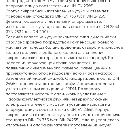
электродвигателем с муфтой и устанавливаются на
опорную раму в соответствии с UNI EN 23661.
Корпус гидравлики изготовлен из чугуна и отвечает
требованиям стандарта DIN-EN 733 (уст. DIN 24255),
фланец торцевого уплотнения и опора двигателя
изготовлены из чугуна, фланцы в соответствии с DIN 2533
(DIN 2532 для DN 200).
Рабочее колесо из чугуна закрытого типа динамически
отбалансировано посредством компенсации осевого
усилия при помощи балансировочных отверстий, износное
кольцо горловины рабочего колеса для снижения
гидравлических потерь (поставляется по запросу). Вал
насоса из нержавеющей стали вращается на
подшипниках увеличенного размера, размещенных в
промежуточной опоре гидравлической части насоса,
заполненной жидкой смазкой. Стандартизованное по DIN
24960 торцевое уплотнение графит/ карбид кремния с
уплотнительными кольцами из EPDM. По запросу
поставляются насосы с сальниковым уплотнением.
Насосы комплектуются двух или четырехполюсным
электродвигателем с муфтой и устанавливаются на
опорную раму в соответствии с UNI EN 23661. Корпус
гидравлики изготовлен из чугуна и отвечает требованиям
стандарта DIN-EN 733 (уст. DIN 24255), фланец торцевого
уплотнения и опора двигателя изготовлены из чугуна,