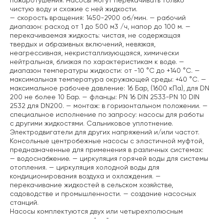
пожаротушения. Насосы могут перекачивать только
чистую воду и схожие с ней жидкости.
— скорость вращения: 1450-2900 об/мин.
— рабочий
диапазон: расход от 1 до 500 м3 /ч, напор до 100 м.
—
перекачиваемая жидкость: чистая, не содержащая
твердых и абразивных включений, невязкая,
неагрессивная, некристаллизующаяся, химически
нейтральная, близкая по характеристикам к воде.
—
диапазон температуры жидкости: от -10 °C до +140 °C.
—
максимальная температура окружающей среды: +40 °C.
—
максимальное рабочее давление: 16 Бар, (1600 кПа), для DN
200 не более 10 Бар.
— фланцы: PN 16 DIN 2533-PN 10 DIN
2532 для DN200.
— монтаж: в горизонтальном положении.
—
специальное исполнение по запросу: насосы для работы
с другими жидкостями. Сальниковое уплотнение.
Электродвигатели для других напряжений и/или частот.
Консольные центробежные насосы с эластичной муфтой,
предназначенные для применения в различных системах:
— водоснабжение.
— циркуляция горячей воды для системы
отопления.
— циркуляция холодной воды для
кондиционирования воздуха и охлаждения.
—
перекачивание жидкостей в сельском хозяйстве,
садоводстве и промышленности.
— создание насосных
станций.
Насосы комплектуются двух или четырехполюсным