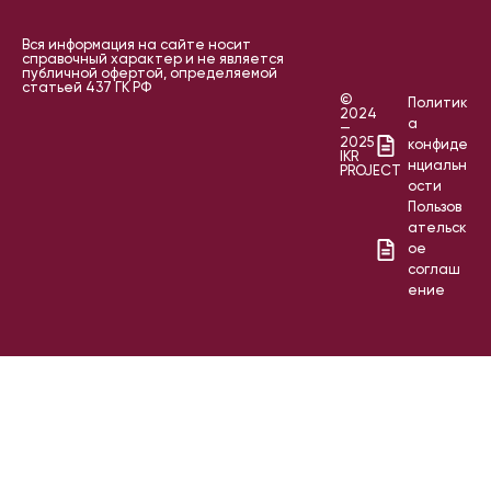
Вся информация на сайте носит
справочный характер и не является
публичной офертой, определяемой
статьей 437 ГК РФ
©
Политик
2024
а
—
2025
конфиде
IKR
нциальн
PROJECT
ости
Пользов
ательск
ое
соглаш
ение