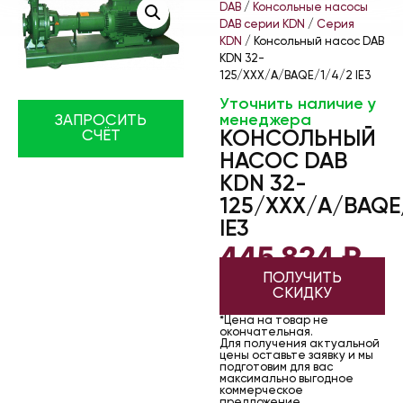
DAB
/
Консольные насосы
DAB серии KDN
/
Серия
KDN
/ Консольный насос DAB
KDN 32-
125/XXX/A/BAQE/1/4/2 IE3
Уточнить наличие у
менеджера
ЗАПРОСИТЬ
КОНСОЛЬНЫЙ
СЧЁТ
НАСОС DAB
KDN 32-
125/XXX/A/BAQE
IE3
445 824
₽
ПОЛУЧИТЬ
СКИДКУ
*Цена на товар не
окончательная.
Для получения актуальной
цены оставьте заявку и мы
подготовим для вас
максимально выгодное
коммерческое
предложение