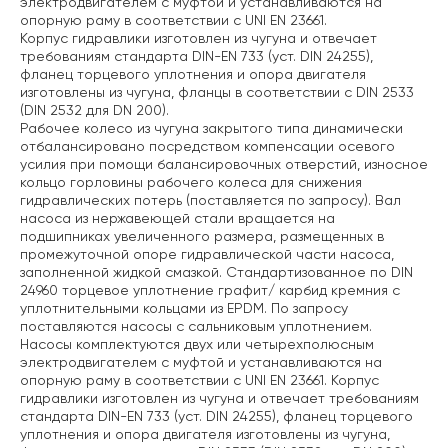
электродвигателем с муфтой и устанавливаются на
опорную раму в соответствии с UNI EN 23661.
Корпус гидравлики изготовлен из чугуна и отвечает
требованиям стандарта DIN-EN 733 (уст. DIN 24255),
фланец торцевого уплотнения и опора двигателя
изготовлены из чугуна, фланцы в соответствии с DIN 2533
(DIN 2532 для DN 200).
Рабочее колесо из чугуна закрытого типа динамически
отбалансировано посредством компенсации осевого
усилия при помощи балансировочных отверстий, износное
кольцо горловины рабочего колеса для снижения
гидравлических потерь (поставляется по запросу). Вал
насоса из нержавеющей стали вращается на
подшипниках увеличенного размера, размещенных в
промежуточной опоре гидравлической части насоса,
заполненной жидкой смазкой. Стандартизованное по DIN
24960 торцевое уплотнение графит/ карбид кремния с
уплотнительными кольцами из EPDM. По запросу
поставляются насосы с сальниковым уплотнением.
Насосы комплектуются двух или четырехполюсным
электродвигателем с муфтой и устанавливаются на
опорную раму в соответствии с UNI EN 23661. Корпус
гидравлики изготовлен из чугуна и отвечает требованиям
стандарта DIN-EN 733 (уст. DIN 24255), фланец торцевого
уплотнения и опора двигателя изготовлены из чугуна,