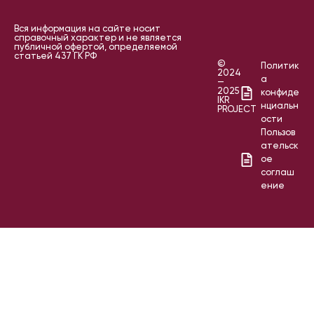
Вся информация на сайте носит
справочный характер и не является
публичной офертой, определяемой
статьей 437 ГК РФ
©
Политик
2024
а
—
2025
конфиде
IKR
нциальн
PROJECT
ости
Пользов
ательск
ое
соглаш
ение