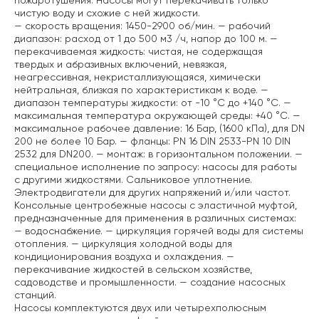
пожаротушения. Насосы могут перекачивать только
чистую воду и схожие с ней жидкости.
— скорость вращения: 1450-2900 об/мин.
— рабочий
диапазон: расход от 1 до 500 м3 /ч, напор до 100 м.
—
перекачиваемая жидкость: чистая, не содержащая
твердых и абразивных включений, невязкая,
неагрессивная, некристаллизующаяся, химически
нейтральная, близкая по характеристикам к воде.
—
диапазон температуры жидкости: от -10 °C до +140 °C.
—
максимальная температура окружающей среды: +40 °C.
—
максимальное рабочее давление: 16 Бар, (1600 кПа), для DN
200 не более 10 Бар.
— фланцы: PN 16 DIN 2533-PN 10 DIN
2532 для DN200.
— монтаж: в горизонтальном положении.
—
специальное исполнение по запросу: насосы для работы
с другими жидкостями. Сальниковое уплотнение.
Электродвигатели для других напряжений и/или частот.
Консольные центробежные насосы с эластичной муфтой,
предназначенные для применения в различных системах:
— водоснабжение.
— циркуляция горячей воды для системы
отопления.
— циркуляция холодной воды для
кондиционирования воздуха и охлаждения.
—
перекачивание жидкостей в сельском хозяйстве,
садоводстве и промышленности.
— создание насосных
станций.
Насосы комплектуются двух или четырехполюсным