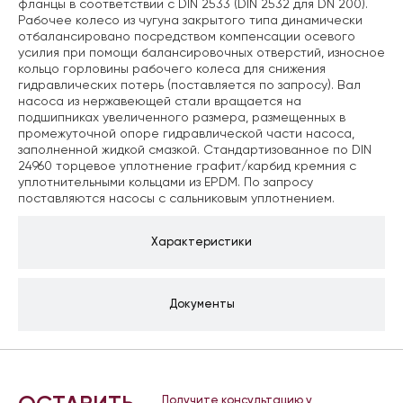
фланцы в соответствии с DIN 2533 (DIN 2532 для DN 200).
Рабочее колесо из чугуна закрытого типа динамически
отбалансировано посредством компенсации осевого
усилия при помощи балансировочных отверстий, износное
кольцо горловины рабочего колеса для снижения
гидравлических потерь (поставляется по запросу). Вал
насоса из нержавеющей стали вращается на
подшипниках увеличенного размера, размещенных в
промежуточной опоре гидравлической части насоса,
заполненной жидкой смазкой. Стандартизованное по DIN
24960 торцевое уплотнение графит/карбид кремния с
уплотнительными кольцами из EPDM. По запросу
поставляются насосы с сальниковым уплотнением.
Характеристики
Документы
Получите консультацию у