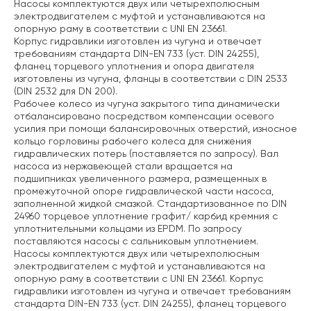
Насосы комплектуются двух или четырехполюсным
электродвигателем с муфтой и устанавливаются на
опорную раму в соответствии с UNI EN 23661.
Корпус гидравлики изготовлен из чугуна и отвечает
требованиям стандарта DIN-EN 733 (уст. DIN 24255),
фланец торцевого уплотнения и опора двигателя
изготовлены из чугуна, фланцы в соответствии с DIN 2533
(DIN 2532 для DN 200).
Рабочее колесо из чугуна закрытого типа динамически
отбалансировано посредством компенсации осевого
усилия при помощи балансировочных отверстий, износное
кольцо горловины рабочего колеса для снижения
гидравлических потерь (поставляется по запросу). Вал
насоса из нержавеющей стали вращается на
подшипниках увеличенного размера, размещенных в
промежуточной опоре гидравлической части насоса,
заполненной жидкой смазкой. Стандартизованное по DIN
24960 торцевое уплотнение графит/ карбид кремния с
уплотнительными кольцами из EPDM. По запросу
поставляются насосы с сальниковым уплотнением.
Насосы комплектуются двух или четырехполюсным
электродвигателем с муфтой и устанавливаются на
опорную раму в соответствии с UNI EN 23661. Корпус
гидравлики изготовлен из чугуна и отвечает требованиям
стандарта DIN-EN 733 (уст. DIN 24255), фланец торцевого