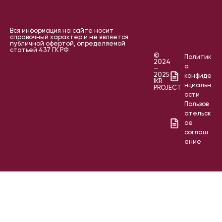
Вся информация на сайте носит
справочный характер и не является
публичной офертой, определяемой
статьей 437 ГК РФ
©
Политик
2024
а
—
2025
конфиде
IKR
нциальн
PROJECT
ости
Пользов
ательск
ое
соглаш
ение