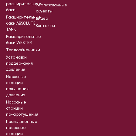
расширительные
Реализованные
баки
объекты
Расширительные
Видео
баки ABSOLUTE
Контакты
TANK
Расширительные
баки WESTER
Теплообменники
Установки
поддержания
давления
Насосные
станции
повышения
давления
Насосные
станции
пожаротушения
Промышленные
насосные
станции