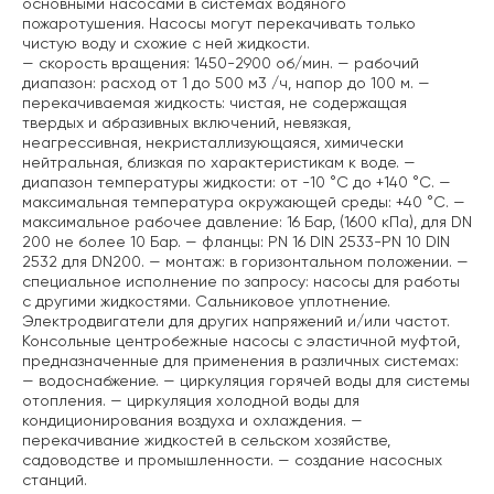
основными насосами в системах водяного
пожаротушения. Насосы могут перекачивать только
чистую воду и схожие с ней жидкости.
— скорость вращения: 1450-2900 об/мин.
— рабочий
диапазон: расход от 1 до 500 м3 /ч, напор до 100 м.
—
перекачиваемая жидкость: чистая, не содержащая
твердых и абразивных включений, невязкая,
неагрессивная, некристаллизующаяся, химически
нейтральная, близкая по характеристикам к воде.
—
диапазон температуры жидкости: от -10 °C до +140 °C.
—
максимальная температура окружающей среды: +40 °C.
—
максимальное рабочее давление: 16 Бар, (1600 кПа), для DN
200 не более 10 Бар.
— фланцы: PN 16 DIN 2533-PN 10 DIN
2532 для DN200.
— монтаж: в горизонтальном положении.
—
специальное исполнение по запросу: насосы для работы
с другими жидкостями. Сальниковое уплотнение.
Электродвигатели для других напряжений и/или частот.
Консольные центробежные насосы с эластичной муфтой,
предназначенные для применения в различных системах:
— водоснабжение.
— циркуляция горячей воды для системы
отопления.
— циркуляция холодной воды для
кондиционирования воздуха и охлаждения.
—
перекачивание жидкостей в сельском хозяйстве,
садоводстве и промышленности.
— создание насосных
станций.