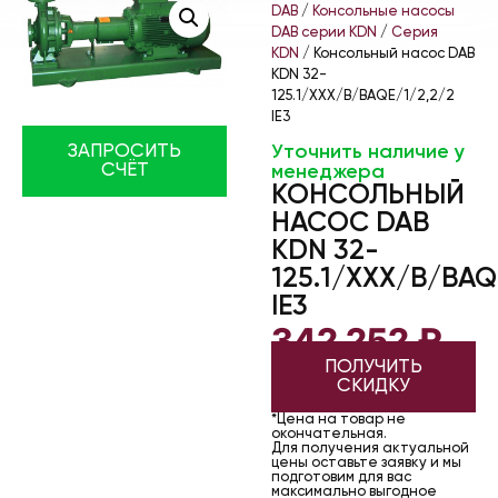
DAB
/
Консольные насосы
DAB серии KDN
/
Серия
KDN
/ Консольный насос DAB
KDN 32-
125.1/XXX/B/BAQE/1/2,2/2
IE3
Уточнить наличие у
ЗАПРОСИТЬ
СЧЁТ
менеджера
КОНСОЛЬНЫЙ
НАСОС DAB
KDN 32-
125.1/XXX/B/BAQ
IE3
342 252
₽
ПОЛУЧИТЬ
СКИДКУ
*Цена на товар не
окончательная.
Для получения актуальной
цены оставьте заявку и мы
подготовим для вас
максимально выгодное