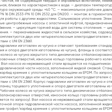
: чистая, не содержащая твердых и абразивных включений, невя
ная, близкая по характеристикам к воде.
— диапазон температуры 
тура окружающей среды: +40 °C.
— максимальное рабочее давление
PN 16 DIN 2533-PN 10 DIN 2532 для DN200.
— монтаж: в горизонтал
ля работы с другими жидкостями. Сальниковое уплотнение. Элек
ые центробежные насосы с эластичной муфтой, предназначенны
бжение.
— циркуляция горячей воды для системы отопления.
— цир
ения.
— перекачивание жидкостей в сельском хозяйстве, садово
омплектуются двух или четырехполюсным электродвигателем с
вии с UNI EN 23661.
идравлики изготовлен из чугуна и отвечает требованиям стандарт
ия и опора двигателя изготовлены из чугуна, фланцы в соответств
колесо из чугуна закрытого типа динамически отбалансирован
овочных отверстий, износное кольцо горловины рабочего колес
. Вал насоса из нержавеющей стали вращается на подшипниках
дравлической части насоса, заполненной жидкой смазкой. Стан
карбид кремния с уплотнительными кольцами из EPDM. По запрос
омплектуются двух или четырехполюсным электродвигателем с
твии с UNI EN 23661. Корпус гидравлики изготовлен из чугуна и о
фланец торцевого уплотнения и опора двигателя изготовлены из ч
 Рабочее колесо из чугуна закрытого типа динамически отбала
алансировочных отверстий, износное кольцо горловины рабоче
яется по запросу). Вал насоса из нержавеющей стали вращаетс
очной опоре гидравлической части насоса, заполненной жидко
ие графит/карбид кремния с уплотнительными кольцами из EPDM