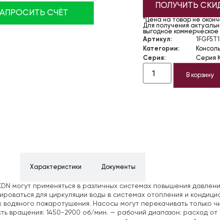
ПОЛУЧИТЬ СКИ
ЗАПРОСИТЬ СЧЁТ
*Цена на товар не окон
Для получения актуально
выгодное коммерческое
Артикул:
1FGF5T
Категории:
Консол
Серия:
Серия 
В корзину
ние
Характеристики
Документы
DN могут применяться в различных системах повышения давлени
ироваться для циркуляции воды в системах отопления и кондици
 водяного пожаротушения. Насосы могут перекачивать только чи
ть вращения: 1450-2900 об/мин.
— рабочий диапазон: расход от 1