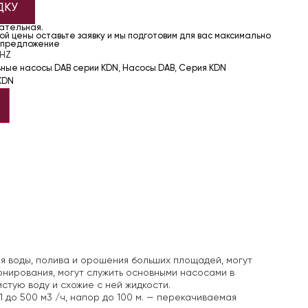
ДКУ
чательная.
й цены оставьте заявку и мы подготовим для вас максимально
 предложение
1HZ
ьные насосы DAB серии KDN
,
Насосы DAB
,
Серия KDN
KDN
я воды, полива и орошения больших площадей, могут
онирования, могут служить основными насосами в
стую воду и схожие с ней жидкости.
 до 500 м3 /ч, напор до 100 м.
— перекачиваемая