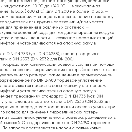
зкая, неагрессивная, некристаллизующаяся, химически
жидкости: от -10 °C до +140 °C.
— максимальная
: 16 Бар, (1600 кПа), для DN 200 не более 10 Бар.
—
ьном положении.
— специальное исполнение по запросу:
тродвигатели для других напряжений и/или частот.
е для применения в различных системах:
—
куляция холодной воды для кондиционирования воздуха
дстве и промышленности.
— создание насосных станций.
 муфтой и устанавливаются на опорную раму в
а DIN-EN 733 (уст. DIN 24255), фланец торцевого
ии с DIN 2533 (DIN 2532 для DN 200).
о посредством компенсации осевого усилия при помощи
а для снижения гидравлических потерь (поставляется по
 увеличенного размера, размещенных в промежуточной
дартизованное по DIN 24960 торцевое уплотнение
у поставляются насосы с сальниковым уплотнением.
 муфтой и устанавливаются на опорную раму в
твечает требованиям стандарта DIN-EN 733 (уст. DIN
угуна, фланцы в соответствии с DIN 2533 (DIN 2532 для
нсировано посредством компенсации осевого усилия при
го колеса для снижения гидравлических потерь
я на подшипниках увеличенного размера, размещенных в
й смазкой. Стандартизованное по DIN 24960 торцевое
. По запросу поставляются насосы с сальниковым