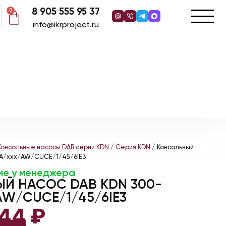
8 905 555 95 37
0
info@ikrproject.ru
Консольные насосы DAB серии KDN
/
Серия KDN
/ Консольный
A/xxx/AW/CUCE/1/45/6IE3
ие у менеджера
Й НАСОС DAB KDN 300-
W/CUCE/1/45/6IE3
344
₽