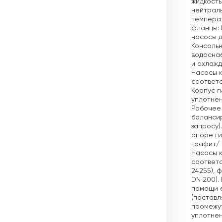
жидкость
нейтраль
темпера
фланцы: 
насосы д
Консольн
водосна
и охлажд
Насосы к
соответст
Корпус г
уплотнен
Рабочее 
балансир
запросу)
опоре ги
графит/ 
Насосы к
соответс
24255), 
DN 200).
помощи б
(поставл
промежут
уплотнен