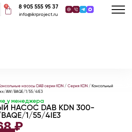
8 905 555 95 37
0
info@ikrproject.ru
Консольные насосы DAB серии KDN
/
Серия KDN
/ Консольный
xxx/AW/BAQE/1/55/4IE3
ие у менеджера
Й НАСОС DAB KDN 300-
BAQE/1/55/4IE3
868
₽