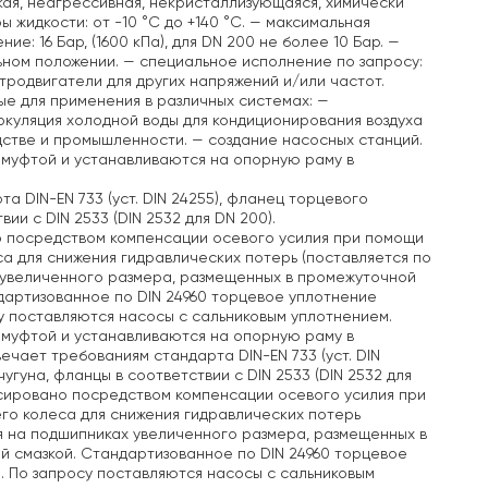
зкая, неагрессивная, некристаллизующаяся, химически
жидкости: от -10 °C до +140 °C.
— максимальная
: 16 Бар, (1600 кПа), для DN 200 не более 10 Бар.
—
ьном положении.
— специальное исполнение по запросу:
тродвигатели для других напряжений и/или частот.
е для применения в различных системах:
—
куляция холодной воды для кондиционирования воздуха
дстве и промышленности.
— создание насосных станций.
 муфтой и устанавливаются на опорную раму в
а DIN-EN 733 (уст. DIN 24255), фланец торцевого
ии с DIN 2533 (DIN 2532 для DN 200).
о посредством компенсации осевого усилия при помощи
а для снижения гидравлических потерь (поставляется по
 увеличенного размера, размещенных в промежуточной
дартизованное по DIN 24960 торцевое уплотнение
у поставляются насосы с сальниковым уплотнением.
 муфтой и устанавливаются на опорную раму в
твечает требованиям стандарта DIN-EN 733 (уст. DIN
угуна, фланцы в соответствии с DIN 2533 (DIN 2532 для
нсировано посредством компенсации осевого усилия при
го колеса для снижения гидравлических потерь
я на подшипниках увеличенного размера, размещенных в
й смазкой. Стандартизованное по DIN 24960 торцевое
. По запросу поставляются насосы с сальниковым