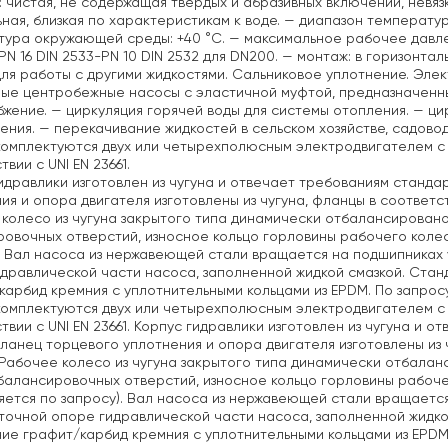
: чистая, не содержащая твердых и абразивных включений, невя
ная, близкая по характеристикам к воде.
— диапазон температуры 
тура окружающей среды: +40 °C.
— максимальное рабочее давление
PN 16 DIN 2533-PN 10 DIN 2532 для DN200.
— монтаж: в горизонтал
ля работы с другими жидкостями. Сальниковое уплотнение. Элек
ые центробежные насосы с эластичной муфтой, предназначенны
бжение.
— циркуляция горячей воды для системы отопления.
— цир
ения.
— перекачивание жидкостей в сельском хозяйстве, садово
омплектуются двух или четырехполюсным электродвигателем с
вии с UNI EN 23661.
идравлики изготовлен из чугуна и отвечает требованиям стандарт
ия и опора двигателя изготовлены из чугуна, фланцы в соответств
колесо из чугуна закрытого типа динамически отбалансирован
овочных отверстий, износное кольцо горловины рабочего колес
. Вал насоса из нержавеющей стали вращается на подшипниках
дравлической части насоса, заполненной жидкой смазкой. Стан
карбид кремния с уплотнительными кольцами из EPDM. По запрос
омплектуются двух или четырехполюсным электродвигателем с
твии с UNI EN 23661. Корпус гидравлики изготовлен из чугуна и о
фланец торцевого уплотнения и опора двигателя изготовлены из ч
 Рабочее колесо из чугуна закрытого типа динамически отбала
алансировочных отверстий, износное кольцо горловины рабоче
яется по запросу). Вал насоса из нержавеющей стали вращаетс
очной опоре гидравлической части насоса, заполненной жидко
ие графит/карбид кремния с уплотнительными кольцами из EPDM