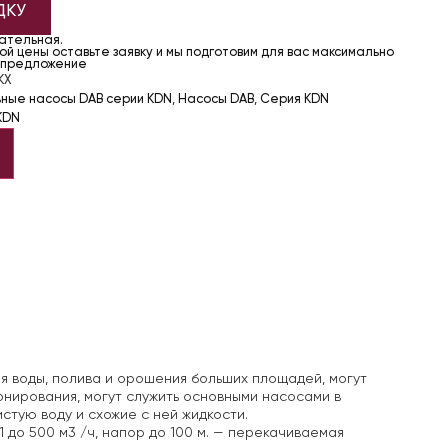
ДКУ
чательная.
й цены оставьте заявку и мы подготовим для вас максимально
 предложение
KX
ьные насосы DAB серии KDN
,
Насосы DAB
,
Серия KDN
KDN
я воды, полива и орошения больших площадей, могут
онирования, могут служить основными насосами в
стую воду и схожие с ней жидкости.
 до 500 м3 /ч, напор до 100 м.
— перекачиваемая