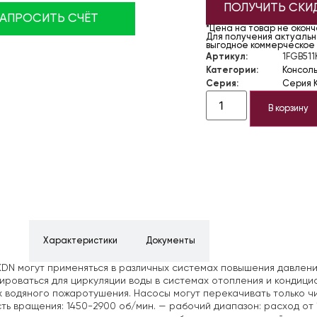
ПОЛУЧИТЬ СКИ
ЗАПРОСИТЬ СЧЁТ
*Цена на товар не окон
Для получения актуально
выгодное коммерческое
Артикул:
1FGB511
Категории:
Консол
Серия:
Серия 
В корзину
ние
Характеристики
Документы
DN могут применяться в различных системах повышения давлени
ироваться для циркуляции воды в системах отопления и кондици
 водяного пожаротушения. Насосы могут перекачивать только чи
ть вращения: 1450-2900 об/мин.
— рабочий диапазон: расход от 1