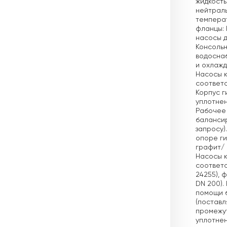
жидкость
нейтраль
темпера
фланцы: 
насосы д
Консольн
водосна
и охлажд
Насосы к
соответст
Корпус г
уплотнен
Рабочее 
балансир
запросу)
опоре ги
графит/ 
Насосы к
соответс
24255), 
DN 200).
помощи б
(поставл
промежут
уплотнен