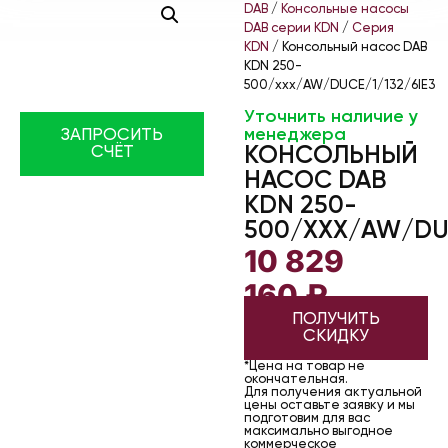
DAB
/
Консольные насосы
DAB серии KDN
/
Серия
KDN
/ Консольный насос DAB
KDN 250-
500/xxx/AW/DUCE/1/132/6IE3
Уточнить наличие у
менеджера
ЗАПРОСИТЬ
КОНСОЛЬНЫЙ
СЧЁТ
НАСОС DAB
KDN 250-
500/XXX/AW/DUC
10 829
160
₽
ПОЛУЧИТЬ
СКИДКУ
*Цена на товар не
окончательная.
Для получения актуальной
цены оставьте заявку и мы
подготовим для вас
максимально выгодное
коммерческое