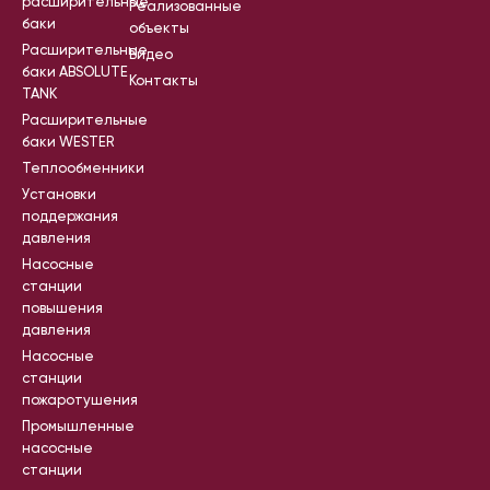
расширительные
Реализованные
баки
объекты
Расширительные
Видео
баки ABSOLUTE
Контакты
TANK
Расширительные
баки WESTER
Теплообменники
Установки
поддержания
давления
Насосные
станции
повышения
давления
Насосные
станции
пожаротушения
Промышленные
насосные
станции