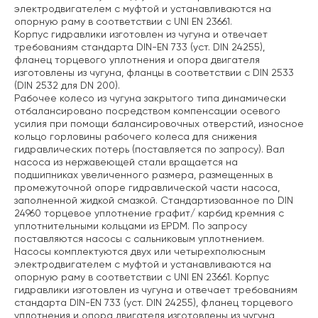
электродвигателем с муфтой и устанавливаются на
опорную раму в соответствии с UNI EN 23661.
Корпус гидравлики изготовлен из чугуна и отвечает
требованиям стандарта DIN-EN 733 (уст. DIN 24255),
фланец торцевого уплотнения и опора двигателя
изготовлены из чугуна, фланцы в соответствии с DIN 2533
(DIN 2532 для DN 200).
Рабочее колесо из чугуна закрытого типа динамически
отбалансировано посредством компенсации осевого
усилия при помощи балансировочных отверстий, износное
кольцо горловины рабочего колеса для снижения
гидравлических потерь (поставляется по запросу). Вал
насоса из нержавеющей стали вращается на
подшипниках увеличенного размера, размещенных в
промежуточной опоре гидравлической части насоса,
заполненной жидкой смазкой. Стандартизованное по DIN
24960 торцевое уплотнение графит/ карбид кремния с
уплотнительными кольцами из EPDM. По запросу
поставляются насосы с сальниковым уплотнением.
Насосы комплектуются двух или четырехполюсным
электродвигателем с муфтой и устанавливаются на
опорную раму в соответствии с UNI EN 23661. Корпус
гидравлики изготовлен из чугуна и отвечает требованиям
стандарта DIN-EN 733 (уст. DIN 24255), фланец торцевого
уплотнения и опора двигателя изготовлены из чугуна,