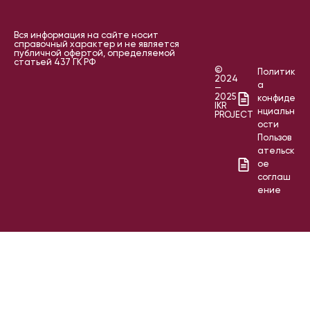
Вся информация на сайте носит
справочный характер и не является
публичной офертой, определяемой
статьей 437 ГК РФ
©
Политик
2024
а
—
2025
конфиде
IKR
нциальн
PROJECT
ости
Пользов
ательск
ое
соглаш
ение