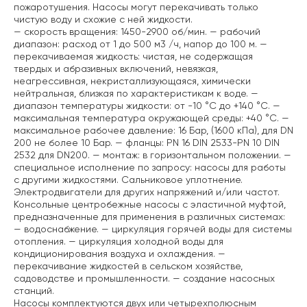
пожаротушения. Насосы могут перекачивать только
чистую воду и схожие с ней жидкости.
— скорость вращения: 1450-2900 об/мин.
— рабочий
диапазон: расход от 1 до 500 м3 /ч, напор до 100 м.
—
перекачиваемая жидкость: чистая, не содержащая
твердых и абразивных включений, невязкая,
неагрессивная, некристаллизующаяся, химически
нейтральная, близкая по характеристикам к воде.
—
диапазон температуры жидкости: от -10 °C до +140 °C.
—
максимальная температура окружающей среды: +40 °C.
—
максимальное рабочее давление: 16 Бар, (1600 кПа), для DN
200 не более 10 Бар.
— фланцы: PN 16 DIN 2533-PN 10 DIN
2532 для DN200.
— монтаж: в горизонтальном положении.
—
специальное исполнение по запросу: насосы для работы
с другими жидкостями. Сальниковое уплотнение.
Электродвигатели для других напряжений и/или частот.
Консольные центробежные насосы с эластичной муфтой,
предназначенные для применения в различных системах:
— водоснабжение.
— циркуляция горячей воды для системы
отопления.
— циркуляция холодной воды для
кондиционирования воздуха и охлаждения.
—
перекачивание жидкостей в сельском хозяйстве,
садоводстве и промышленности.
— создание насосных
станций.
Насосы комплектуются двух или четырехполюсным