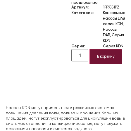
предложение
Артикул:
1FF95S1PZ
Категории:
Консольные
насосы DAB
серии KDN
,
Насосы
DAB
,
Серия
KDN
Серия:
Серия KDN
В корзину
Описание
Насосы KDN могут применяться в различных системах
повышения давления воды, полива и орошения больших
площадей, могут эксплуатироваться для циркуляции воды в
системах отопления и кондиционирования, могут служить
основными насосами в системах водяного