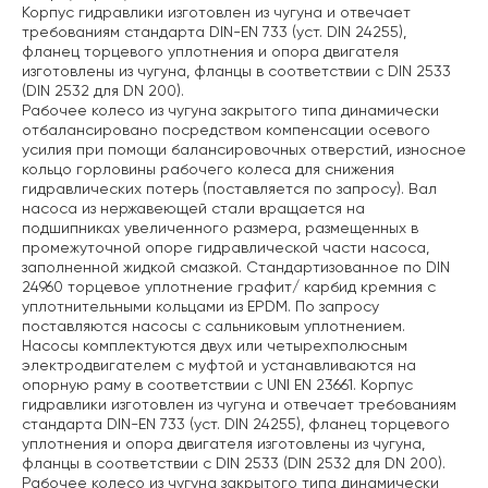
Корпус гидравлики изготовлен из чугуна и отвечает
требованиям стандарта DIN-EN 733 (уст. DIN 24255),
фланец торцевого уплотнения и опора двигателя
изготовлены из чугуна, фланцы в соответствии с DIN 2533
(DIN 2532 для DN 200).
Рабочее колесо из чугуна закрытого типа динамически
отбалансировано посредством компенсации осевого
усилия при помощи балансировочных отверстий, износное
кольцо горловины рабочего колеса для снижения
гидравлических потерь (поставляется по запросу). Вал
насоса из нержавеющей стали вращается на
подшипниках увеличенного размера, размещенных в
промежуточной опоре гидравлической части насоса,
заполненной жидкой смазкой. Стандартизованное по DIN
24960 торцевое уплотнение графит/ карбид кремния с
уплотнительными кольцами из EPDM. По запросу
поставляются насосы с сальниковым уплотнением.
Насосы комплектуются двух или четырехполюсным
электродвигателем с муфтой и устанавливаются на
опорную раму в соответствии с UNI EN 23661. Корпус
гидравлики изготовлен из чугуна и отвечает требованиям
стандарта DIN-EN 733 (уст. DIN 24255), фланец торцевого
уплотнения и опора двигателя изготовлены из чугуна,
фланцы в соответствии с DIN 2533 (DIN 2532 для DN 200).
Рабочее колесо из чугуна закрытого типа динамически