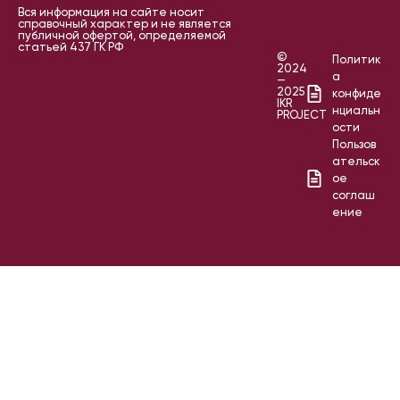
Вся информация на сайте носит
справочный характер и не является
публичной офертой, определяемой
статьей 437 ГК РФ
©
Политик
2024
а
—
2025
конфиде
IKR
нциальн
PROJECT
ости
Пользов
ательск
ое
соглаш
ение