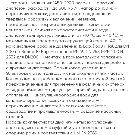
— скорость вращения: 1450-2900 об/мин.
— рабочий
диапазон: расход от 1 до 500 м3 /ч, напор до 100 м.
—
перекачиваемая жидкость: чистая, не содержащая
твердых и абразивных включений, невязкая,
неагрессивная, некристаллизующаяся, химически
нейтральная, близкая по характеристикам к воде.
—
диапазон температуры жидкости: от -10 °C до +140 °C.
—
максимальная температура окружающей среды: +40 °C.
—
максимальное рабочее давление: 16 Бар, (1600 кПа), для DN
200 не более 10 Бар.
— фланцы: PN 16 DIN 2533-PN 10 DIN
2532 для DN200.
— монтаж: в горизонтальном положении.
—
специальное исполнение по запросу: насосы для работы
с другими жидкостями. Сальниковое уплотнение.
Электродвигатели для других напряжений и/или частот.
Консольные центробежные насосы с эластичной муфтой,
предназначенные для применения в различных системах:
— водоснабжение.
— циркуляция горячей воды для системы
отопления.
— циркуляция холодной воды для
кондиционирования воздуха и охлаждения.
—
перекачивание жидкостей в сельском хозяйстве,
садоводстве и промышленности.
— создание насосных
станций.
Насосы комплектуются двух или четырехполюсным
электродвигателем с муфтой и устанавливаются на
опорную раму в соответствии с UNI EN 23661.