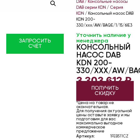
DAB
/
Консольные насосы
DAB серии KDN
/
Серия
KDN
/ Консольный насос DAB
KDN 200-
330/xxx/AW/BAQE/1/15/6IE3
Уточнить наличие у
менеджера
ЗАПРОСИТЬ
КОНСОЛЬНЫЙ
СЧЁТ
НАСОС DAB
KDN 200-
330/XXX/AW/BAQ
3 303 612
₽
ПОЛУЧИТЬ
СКИДКУ
*Цена на товар не
окончательная.
Для получения актуальной
цены оставьте заявку и мы
подготовим для вас
максимально выгодное
коммерческое
предложение
Артикул:
1FEB511CZ