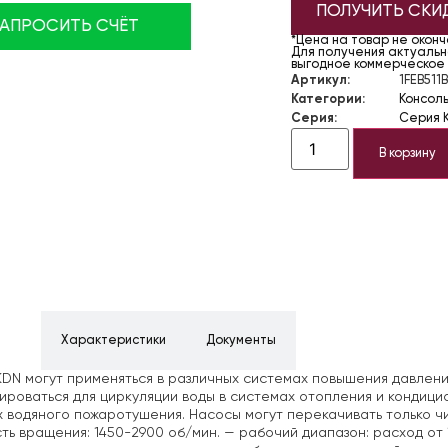
ПОЛУЧИТЬ СКИ
ЗАПРОСИТЬ СЧЁТ
*Цена на товар не окон
Для получения актуально
выгодное коммерческое
Артикул:
1FEB511
Категории:
Консол
Серия:
Серия 
В корзину
ние
Характеристики
Документы
DN могут применяться в различных системах повышения давлени
ироваться для циркуляции воды в системах отопления и кондици
 водяного пожаротушения. Насосы могут перекачивать только чи
ть вращения: 1450-2900 об/мин.
— рабочий диапазон: расход от 1