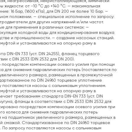
зкая, неагрессивная, некристаллизующаяся, химически
жидкости: от -10 °C до +140 °C.
— максимальная
: 16 Бар, (1600 кПа), для DN 200 не более 10 Бар.
—
ьном положении.
— специальное исполнение по запросу:
тродвигатели для других напряжений и/или частот.
е для применения в различных системах:
—
куляция холодной воды для кондиционирования воздуха
дстве и промышленности.
— создание насосных станций.
 муфтой и устанавливаются на опорную раму в
а DIN-EN 733 (уст. DIN 24255), фланец торцевого
ии с DIN 2533 (DIN 2532 для DN 200).
о посредством компенсации осевого усилия при помощи
а для снижения гидравлических потерь (поставляется по
 увеличенного размера, размещенных в промежуточной
дартизованное по DIN 24960 торцевое уплотнение
у поставляются насосы с сальниковым уплотнением.
 муфтой и устанавливаются на опорную раму в
твечает требованиям стандарта DIN-EN 733 (уст. DIN
угуна, фланцы в соответствии с DIN 2533 (DIN 2532 для
нсировано посредством компенсации осевого усилия при
го колеса для снижения гидравлических потерь
я на подшипниках увеличенного размера, размещенных в
й смазкой. Стандартизованное по DIN 24960 торцевое
. По запросу поставляются насосы с сальниковым