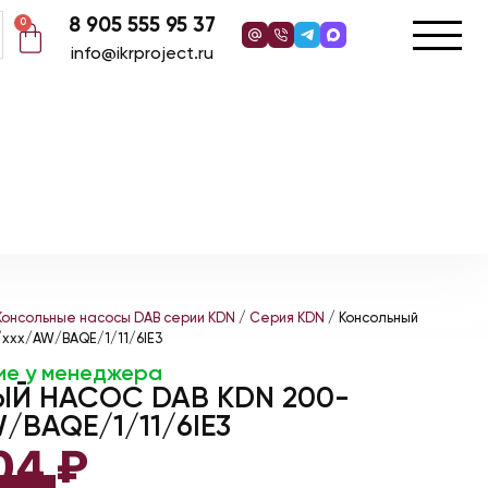
8 905 555 95 37
0
info@ikrproject.ru
Консольные насосы DAB серии KDN
/
Серия KDN
/ Консольный
xxx/AW/BAQE/1/11/6IE3
ие у менеджера
Й НАСОС DAB KDN 200-
/BAQE/1/11/6IE3
004
₽