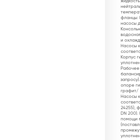
жидкость
нейтраль
темпера
фланцы: 
насосы д
Консольн
водосна
и охлажд
Насосы к
соответст
Корпус г
уплотнен
Рабочее 
балансир
запросу)
опоре ги
графит/ 
Насосы к
соответс
24255), 
DN 200).
помощи б
(поставл
промежут
уплотнен