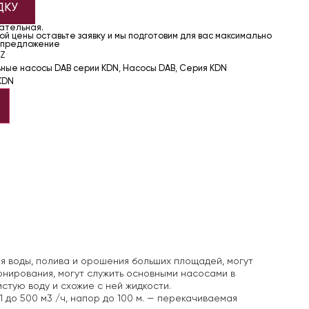
ДКУ
чательная.
й цены оставьте заявку и мы подготовим для вас максимально
 предложение
BZ
ьные насосы DAB серии KDN
,
Насосы DAB
,
Серия KDN
KDN
я воды, полива и орошения больших площадей, могут
онирования, могут служить основными насосами в
стую воду и схожие с ней жидкости.
 до 500 м3 /ч, напор до 100 м.
— перекачиваемая