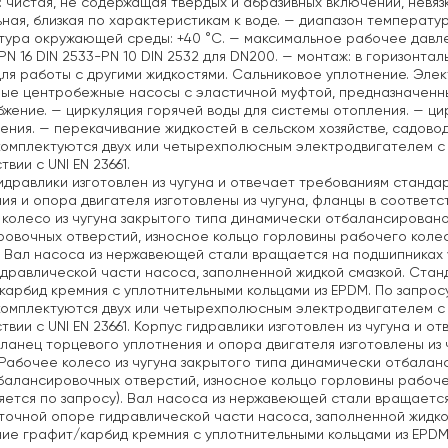
: чистая, не содержащая твердых и абразивных включений, невя
ная, близкая по характеристикам к воде.
— диапазон температуры 
тура окружающей среды: +40 °C.
— максимальное рабочее давление
PN 16 DIN 2533-PN 10 DIN 2532 для DN200.
— монтаж: в горизонтал
ля работы с другими жидкостями. Сальниковое уплотнение. Элек
ые центробежные насосы с эластичной муфтой, предназначенны
бжение.
— циркуляция горячей воды для системы отопления.
— цир
ения.
— перекачивание жидкостей в сельском хозяйстве, садово
омплектуются двух или четырехполюсным электродвигателем с
вии с UNI EN 23661.
идравлики изготовлен из чугуна и отвечает требованиям стандарт
ия и опора двигателя изготовлены из чугуна, фланцы в соответств
колесо из чугуна закрытого типа динамически отбалансирован
овочных отверстий, износное кольцо горловины рабочего колес
. Вал насоса из нержавеющей стали вращается на подшипниках
дравлической части насоса, заполненной жидкой смазкой. Стан
карбид кремния с уплотнительными кольцами из EPDM. По запрос
омплектуются двух или четырехполюсным электродвигателем с
твии с UNI EN 23661. Корпус гидравлики изготовлен из чугуна и о
фланец торцевого уплотнения и опора двигателя изготовлены из ч
 Рабочее колесо из чугуна закрытого типа динамически отбала
алансировочных отверстий, износное кольцо горловины рабоче
яется по запросу). Вал насоса из нержавеющей стали вращаетс
очной опоре гидравлической части насоса, заполненной жидко
ие графит/карбид кремния с уплотнительными кольцами из EPDM