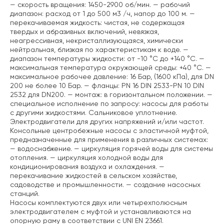
— скорость вращения: 1450-2900 об/мин.
— рабочий
диапазон: расход от 1 до 500 м3 /ч, напор до 100 м.
—
перекачиваемая жидкость: чистая, не содержащая
твердых и абразивных включений, невязкая,
неагрессивная, некристаллизующаяся, химически
нейтральная, близкая по характеристикам к воде.
—
диапазон температуры жидкости: от -10 °C до +140 °C.
—
максимальная температура окружающей среды: +40 °C.
—
максимальное рабочее давление: 16 Бар, (1600 кПа), для DN
200 не более 10 Бар.
— фланцы: PN 16 DIN 2533-PN 10 DIN
2532 для DN200.
— монтаж: в горизонтальном положении.
—
специальное исполнение по запросу: насосы для работы
с другими жидкостями. Сальниковое уплотнение.
Электродвигатели для других напряжений и/или частот.
Консольные центробежные насосы с эластичной муфтой,
предназначенные для применения в различных системах:
— водоснабжение.
— циркуляция горячей воды для системы
отопления.
— циркуляция холодной воды для
кондиционирования воздуха и охлаждения.
—
перекачивание жидкостей в сельском хозяйстве,
садоводстве и промышленности.
— создание насосных
станций.
Насосы комплектуются двух или четырехполюсным
электродвигателем с муфтой и устанавливаются на
опорную раму в соответствии с UNI EN 23661.