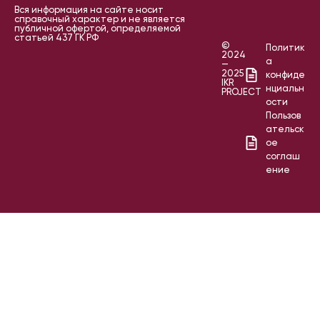
Вся информация на сайте носит
справочный характер и не является
публичной офертой, определяемой
статьей 437 ГК РФ
©
Политик
2024
а
—
2025
конфиде
IKR
нциальн
PROJECT
ости
Пользов
ательск
ое
соглаш
ение