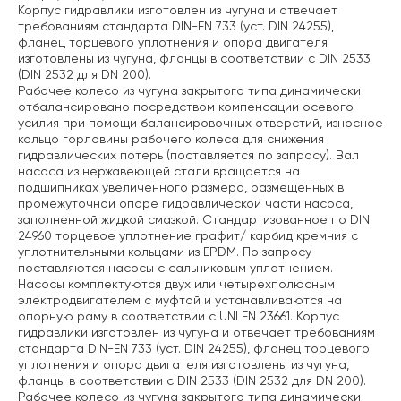
Корпус гидравлики изготовлен из чугуна и отвечает
требованиям стандарта DIN-EN 733 (уст. DIN 24255),
фланец торцевого уплотнения и опора двигателя
изготовлены из чугуна, фланцы в соответствии с DIN 2533
(DIN 2532 для DN 200).
Рабочее колесо из чугуна закрытого типа динамически
отбалансировано посредством компенсации осевого
усилия при помощи балансировочных отверстий, износное
кольцо горловины рабочего колеса для снижения
гидравлических потерь (поставляется по запросу). Вал
насоса из нержавеющей стали вращается на
подшипниках увеличенного размера, размещенных в
промежуточной опоре гидравлической части насоса,
заполненной жидкой смазкой. Стандартизованное по DIN
24960 торцевое уплотнение графит/ карбид кремния с
уплотнительными кольцами из EPDM. По запросу
поставляются насосы с сальниковым уплотнением.
Насосы комплектуются двух или четырехполюсным
электродвигателем с муфтой и устанавливаются на
опорную раму в соответствии с UNI EN 23661. Корпус
гидравлики изготовлен из чугуна и отвечает требованиям
стандарта DIN-EN 733 (уст. DIN 24255), фланец торцевого
уплотнения и опора двигателя изготовлены из чугуна,
фланцы в соответствии с DIN 2533 (DIN 2532 для DN 200).
Рабочее колесо из чугуна закрытого типа динамически