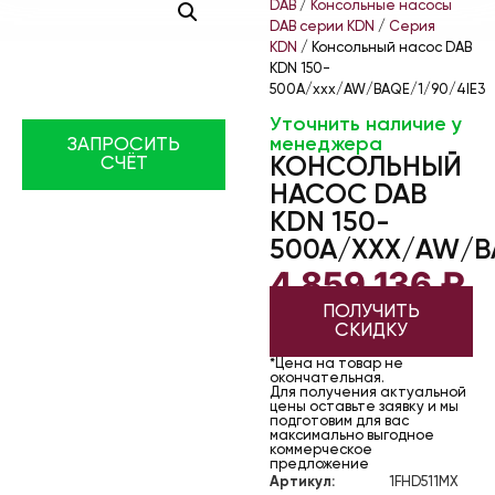
DAB
/
Консольные насосы
DAB серии KDN
/
Серия
KDN
/ Консольный насос DAB
KDN 150-
500A/xxx/AW/BAQE/1/90/4IE3
Уточнить наличие у
менеджера
ЗАПРОСИТЬ
КОНСОЛЬНЫЙ
СЧЁТ
НАСОС DAB
KDN 150-
500A/XXX/AW/BA
4 859 136
₽
ПОЛУЧИТЬ
СКИДКУ
*Цена на товар не
окончательная.
Для получения актуальной
цены оставьте заявку и мы
подготовим для вас
максимально выгодное
коммерческое
предложение
Артикул:
1FHD511MX