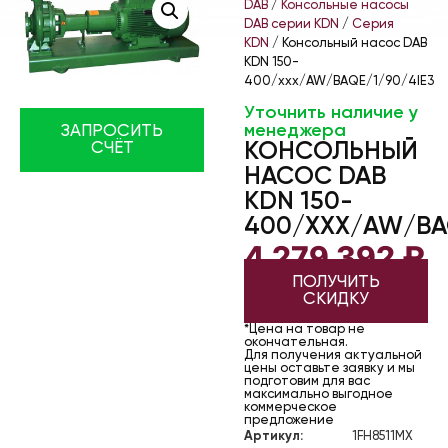
DAB
/
Консольные насосы
DAB серии KDN
/
Серия
KDN
/ Консольный насос DAB
KDN 150-
400/xxx/AW/BAQE/1/90/4IE3
Уточнить наличие у
менеджера
ЗАПРОСИТЬ
КОНСОЛЬНЫЙ
СЧЁТ
НАСОС DAB
KDN 150-
400/XXX/AW/BAQ
4 279 392
₽
ПОЛУЧИТЬ
СКИДКУ
*Цена на товар не
окончательная.
Для получения актуальной
цены оставьте заявку и мы
подготовим для вас
максимально выгодное
коммерческое
предложение
Артикул:
1FH8511MX