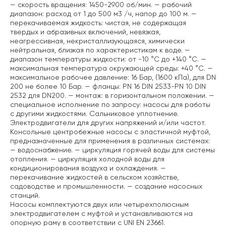
— скорость вращения: 1450-2900 об/мин.
— рабочий
диапазон: расход от 1 до 500 м3 /ч, напор до 100 м.
—
перекачиваемая жидкость: чистая, не содержащая
твердых и абразивных включений, невязкая,
неагрессивная, некристаллизующаяся, химически
нейтральная, близкая по характеристикам к воде.
—
диапазон температуры жидкости: от -10 °C до +140 °C.
—
максимальная температура окружающей среды: +40 °C.
—
максимальное рабочее давление: 16 Бар, (1600 кПа), для DN
200 не более 10 Бар.
— фланцы: PN 16 DIN 2533-PN 10 DIN
2532 для DN200.
— монтаж: в горизонтальном положении.
—
специальное исполнение по запросу: насосы для работы
с другими жидкостями. Сальниковое уплотнение.
Электродвигатели для других напряжений и/или частот.
Консольные центробежные насосы с эластичной муфтой,
предназначенные для применения в различных системах:
— водоснабжение.
— циркуляция горячей воды для системы
отопления.
— циркуляция холодной воды для
кондиционирования воздуха и охлаждения.
—
перекачивание жидкостей в сельском хозяйстве,
садоводстве и промышленности.
— создание насосных
станций.
Насосы комплектуются двух или четырехполюсным
электродвигателем с муфтой и устанавливаются на
опорную раму в соответствии с UNI EN 23661.