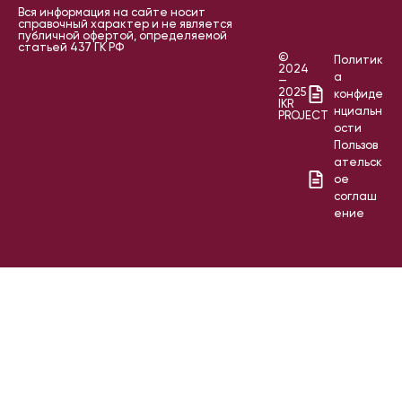
Вся информация на сайте носит
справочный характер и не является
публичной офертой, определяемой
статьей 437 ГК РФ
©
Политик
2024
а
—
2025
конфиде
IKR
нциальн
PROJECT
ости
Пользов
ательск
ое
соглаш
ение