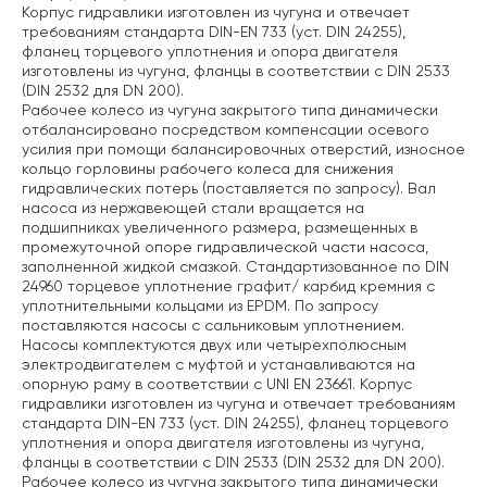
Корпус гидравлики изготовлен из чугуна и отвечает
требованиям стандарта DIN-EN 733 (уст. DIN 24255),
фланец торцевого уплотнения и опора двигателя
изготовлены из чугуна, фланцы в соответствии с DIN 2533
(DIN 2532 для DN 200).
Рабочее колесо из чугуна закрытого типа динамически
отбалансировано посредством компенсации осевого
усилия при помощи балансировочных отверстий, износное
кольцо горловины рабочего колеса для снижения
гидравлических потерь (поставляется по запросу). Вал
насоса из нержавеющей стали вращается на
подшипниках увеличенного размера, размещенных в
промежуточной опоре гидравлической части насоса,
заполненной жидкой смазкой. Стандартизованное по DIN
24960 торцевое уплотнение графит/ карбид кремния с
уплотнительными кольцами из EPDM. По запросу
поставляются насосы с сальниковым уплотнением.
Насосы комплектуются двух или четырехполюсным
электродвигателем с муфтой и устанавливаются на
опорную раму в соответствии с UNI EN 23661. Корпус
гидравлики изготовлен из чугуна и отвечает требованиям
стандарта DIN-EN 733 (уст. DIN 24255), фланец торцевого
уплотнения и опора двигателя изготовлены из чугуна,
фланцы в соответствии с DIN 2533 (DIN 2532 для DN 200).
Рабочее колесо из чугуна закрытого типа динамически