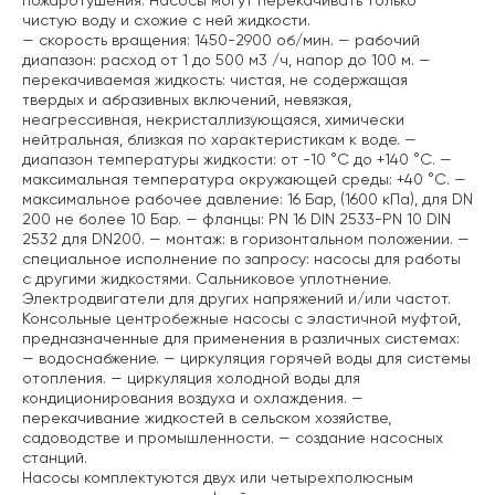
пожаротушения. Насосы могут перекачивать только
чистую воду и схожие с ней жидкости.
— скорость вращения: 1450-2900 об/мин.
— рабочий
диапазон: расход от 1 до 500 м3 /ч, напор до 100 м.
—
перекачиваемая жидкость: чистая, не содержащая
твердых и абразивных включений, невязкая,
неагрессивная, некристаллизующаяся, химически
нейтральная, близкая по характеристикам к воде.
—
диапазон температуры жидкости: от -10 °C до +140 °C.
—
максимальная температура окружающей среды: +40 °C.
—
максимальное рабочее давление: 16 Бар, (1600 кПа), для DN
200 не более 10 Бар.
— фланцы: PN 16 DIN 2533-PN 10 DIN
2532 для DN200.
— монтаж: в горизонтальном положении.
—
специальное исполнение по запросу: насосы для работы
с другими жидкостями. Сальниковое уплотнение.
Электродвигатели для других напряжений и/или частот.
Консольные центробежные насосы с эластичной муфтой,
предназначенные для применения в различных системах:
— водоснабжение.
— циркуляция горячей воды для системы
отопления.
— циркуляция холодной воды для
кондиционирования воздуха и охлаждения.
—
перекачивание жидкостей в сельском хозяйстве,
садоводстве и промышленности.
— создание насосных
станций.
Насосы комплектуются двух или четырехполюсным