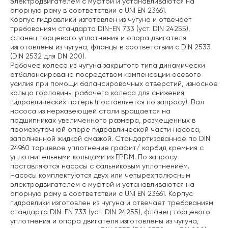
электродвигателем с муфтой и устанавливаются на
опорную раму в соответствии с UNI EN 23661.
Корпус гидравлики изготовлен из чугуна и отвечает
требованиям стандарта DIN-EN 733 (уст. DIN 24255),
фланец торцевого уплотнения и опора двигателя
изготовлены из чугуна, фланцы в соответствии с DIN 2533
(DIN 2532 для DN 200).
Рабочее колесо из чугуна закрытого типа динамически
отбалансировано посредством компенсации осевого
усилия при помощи балансировочных отверстий, износное
кольцо горловины рабочего колеса для снижения
гидравлических потерь (поставляется по запросу). Вал
насоса из нержавеющей стали вращается на
подшипниках увеличенного размера, размещенных в
промежуточной опоре гидравлической части насоса,
заполненной жидкой смазкой. Стандартизованное по DIN
24960 торцевое уплотнение графит/ карбид кремния с
уплотнительными кольцами из EPDM. По запросу
поставляются насосы с сальниковым уплотнением.
Насосы комплектуются двух или четырехполюсным
электродвигателем с муфтой и устанавливаются на
опорную раму в соответствии с UNI EN 23661. Корпус
гидравлики изготовлен из чугуна и отвечает требованиям
стандарта DIN-EN 733 (уст. DIN 24255), фланец торцевого
уплотнения и опора двигателя изготовлены из чугуна,