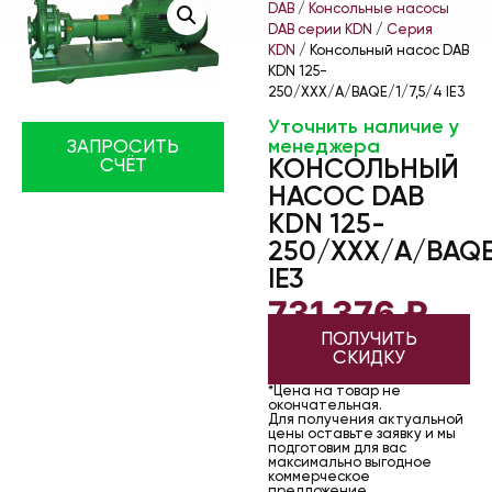
DAB
/
Консольные насосы
DAB серии KDN
/
Серия
KDN
/ Консольный насос DAB
KDN 125-
250/XXX/A/BAQE/1/7,5/4 IE3
Уточнить наличие у
менеджера
ЗАПРОСИТЬ
КОНСОЛЬНЫЙ
СЧЁТ
НАСОС DAB
KDN 125-
250/XXX/A/BAQE
IE3
731 376
₽
ПОЛУЧИТЬ
СКИДКУ
*Цена на товар не
окончательная.
Для получения актуальной
цены оставьте заявку и мы
подготовим для вас
максимально выгодное
коммерческое
предложение