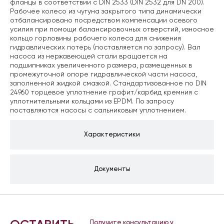
фланцы в соответствии с DIN 2533 (DIN 2532 для DN 200).
Рабочее колесо из чугуна закрытого типа динамически
отбалансировано посредством компенсации осевого
усилия при помощи балансировочных отверстий, износное
кольцо горловины рабочего колеса для снижения
гидравлических потерь (поставляется по запросу). Вал
насоса из нержавеющей стали вращается на
подшипниках увеличенного размера, размещенных в
промежуточной опоре гидравлической части насоса,
заполненной жидкой смазкой. Стандартизованное по DIN
24960 торцевое уплотнение графит/карбид кремния с
уплотнительными кольцами из EPDM. По запросу
поставляются насосы с сальниковым уплотнением.
Характеристики
Документы
Получите консультацию у