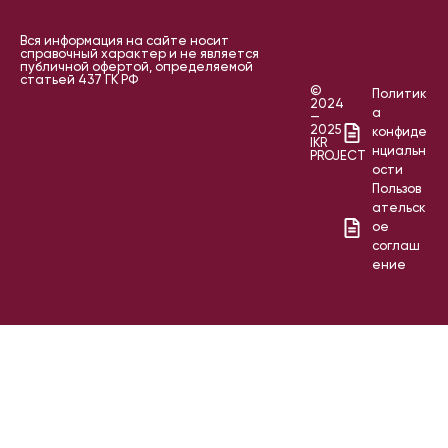
Вся информация на сайте носит
справочный характер и не является
публичной офертой, определяемой
статьей 437 ГК РФ
©
Политик
2024
а
—
2025
конфиде
IKR
нциальн
PROJECT
ости
Пользов
ательск
ое
соглаш
ение