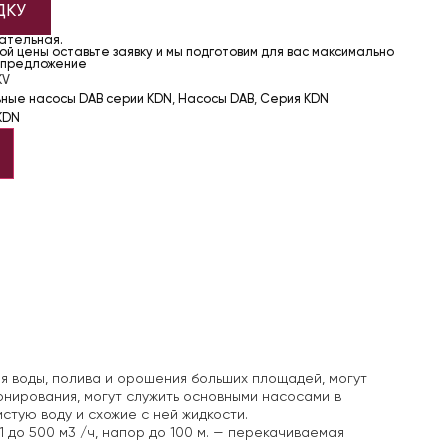
ДКУ
чательная.
й цены оставьте заявку и мы подготовим для вас максимально
 предложение
KV
ьные насосы DAB серии KDN
,
Насосы DAB
,
Серия KDN
KDN
я воды, полива и орошения больших площадей, могут
онирования, могут служить основными насосами в
стую воду и схожие с ней жидкости.
 до 500 м3 /ч, напор до 100 м.
— перекачиваемая