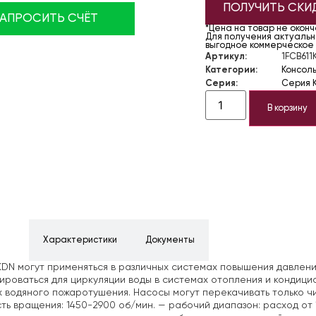
ПОЛУЧИТЬ СКИ
ЗАПРОСИТЬ СЧЁТ
*Цена на товар не окон
Для получения актуально
выгодное коммерческое
Артикул:
1FCB611
Категории:
Консол
Серия:
Серия 
В корзину
ние
Характеристики
Документы
DN могут применяться в различных системах повышения давлени
ироваться для циркуляции воды в системах отопления и кондици
 водяного пожаротушения. Насосы могут перекачивать только чи
ть вращения: 1450-2900 об/мин.
— рабочий диапазон: расход от 1