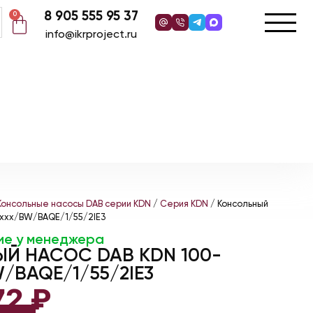
8 905 555 95 37
0
info@ikrproject.ru
Консольные насосы DAB серии KDN
/
Серия KDN
/ Консольный
/xxx/BW/BAQE/1/55/2IE3
ие у менеджера
Й НАСОС DAB KDN 100-
/BAQE/1/55/2IE3
72
₽