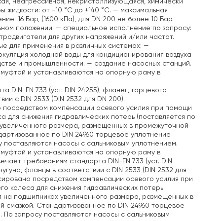
зкая, неагрессивная, некристаллизующаяся, химически
жидкости: от -10 °C до +140 °C.
— максимальная
: 16 Бар, (1600 кПа), для DN 200 не более 10 Бар.
—
ьном положении.
— специальное исполнение по запросу:
тродвигатели для других напряжений и/или частот.
е для применения в различных системах:
—
куляция холодной воды для кондиционирования воздуха
дстве и промышленности.
— создание насосных станций.
 муфтой и устанавливаются на опорную раму в
а DIN-EN 733 (уст. DIN 24255), фланец торцевого
ии с DIN 2533 (DIN 2532 для DN 200).
о посредством компенсации осевого усилия при помощи
а для снижения гидравлических потерь (поставляется по
 увеличенного размера, размещенных в промежуточной
дартизованное по DIN 24960 торцевое уплотнение
у поставляются насосы с сальниковым уплотнением.
 муфтой и устанавливаются на опорную раму в
твечает требованиям стандарта DIN-EN 733 (уст. DIN
угуна, фланцы в соответствии с DIN 2533 (DIN 2532 для
нсировано посредством компенсации осевого усилия при
го колеса для снижения гидравлических потерь
я на подшипниках увеличенного размера, размещенных в
й смазкой. Стандартизованное по DIN 24960 торцевое
. По запросу поставляются насосы с сальниковым