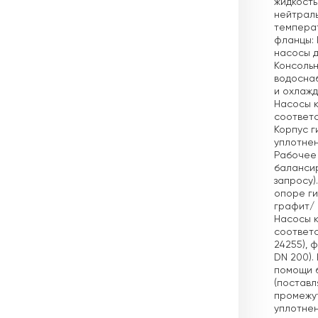
жидкость
нейтраль
темпера
фланцы: 
насосы д
Консольн
водосна
и охлажд
Насосы к
соответст
Корпус г
уплотнен
Рабочее 
балансир
запросу)
опоре ги
графит/ 
Насосы к
соответс
24255), 
DN 200).
помощи б
(поставл
промежут
уплотнен