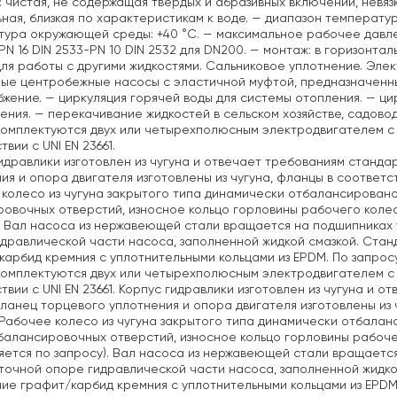
: чистая, не содержащая твердых и абразивных включений, невя
ная, близкая по характеристикам к воде.
— диапазон температуры 
тура окружающей среды: +40 °C.
— максимальное рабочее давление
PN 16 DIN 2533-PN 10 DIN 2532 для DN200.
— монтаж: в горизонтал
ля работы с другими жидкостями. Сальниковое уплотнение. Элек
ые центробежные насосы с эластичной муфтой, предназначенны
бжение.
— циркуляция горячей воды для системы отопления.
— цир
ения.
— перекачивание жидкостей в сельском хозяйстве, садово
омплектуются двух или четырехполюсным электродвигателем с
вии с UNI EN 23661.
идравлики изготовлен из чугуна и отвечает требованиям стандарт
ия и опора двигателя изготовлены из чугуна, фланцы в соответств
колесо из чугуна закрытого типа динамически отбалансирован
овочных отверстий, износное кольцо горловины рабочего колес
. Вал насоса из нержавеющей стали вращается на подшипниках
дравлической части насоса, заполненной жидкой смазкой. Стан
карбид кремния с уплотнительными кольцами из EPDM. По запрос
омплектуются двух или четырехполюсным электродвигателем с
твии с UNI EN 23661. Корпус гидравлики изготовлен из чугуна и о
фланец торцевого уплотнения и опора двигателя изготовлены из ч
 Рабочее колесо из чугуна закрытого типа динамически отбала
алансировочных отверстий, износное кольцо горловины рабоче
яется по запросу). Вал насоса из нержавеющей стали вращаетс
очной опоре гидравлической части насоса, заполненной жидко
ие графит/карбид кремния с уплотнительными кольцами из EPDM