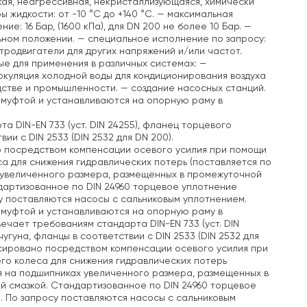
зкая, неагрессивная, некристаллизующаяся, химически
жидкости: от -10 °C до +140 °C.
— максимальная
: 16 Бар, (1600 кПа), для DN 200 не более 10 Бар.
—
ьном положении.
— специальное исполнение по запросу:
тродвигатели для других напряжений и/или частот.
е для применения в различных системах:
—
куляция холодной воды для кондиционирования воздуха
дстве и промышленности.
— создание насосных станций.
 муфтой и устанавливаются на опорную раму в
а DIN-EN 733 (уст. DIN 24255), фланец торцевого
ии с DIN 2533 (DIN 2532 для DN 200).
о посредством компенсации осевого усилия при помощи
а для снижения гидравлических потерь (поставляется по
 увеличенного размера, размещенных в промежуточной
дартизованное по DIN 24960 торцевое уплотнение
у поставляются насосы с сальниковым уплотнением.
 муфтой и устанавливаются на опорную раму в
твечает требованиям стандарта DIN-EN 733 (уст. DIN
угуна, фланцы в соответствии с DIN 2533 (DIN 2532 для
нсировано посредством компенсации осевого усилия при
го колеса для снижения гидравлических потерь
я на подшипниках увеличенного размера, размещенных в
й смазкой. Стандартизованное по DIN 24960 торцевое
. По запросу поставляются насосы с сальниковым