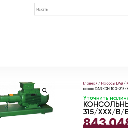
Главная
/
Насосы DAB
/
насос DAB KDN 100-315/
Уточнить налич
КОНСОЛЬНЫ
315/XXX/B/B
843 04