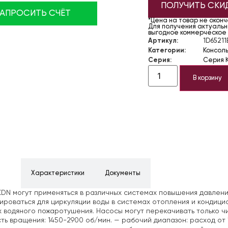
ПОЛУЧИТЬ СКИ
ЗАПРОСИТЬ СЧЁТ
*Цена на товар не окон
Для получения актуально
выгодное коммерческое
Артикул:
1D65211
Категории:
Консол
Серия:
Серия 
В корзину
ние
Характеристики
Документы
DN могут применяться в различных системах повышения давлени
ироваться для циркуляции воды в системах отопления и кондици
 водяного пожаротушения. Насосы могут перекачивать только чи
ть вращения: 1450-2900 об/мин.
— рабочий диапазон: расход от 1