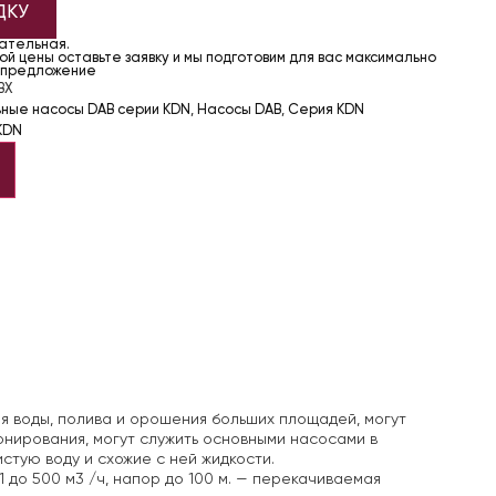
ДКУ
чательная.
й цены оставьте заявку и мы подготовим для вас максимально
 предложение
BX
ьные насосы DAB серии KDN
,
Насосы DAB
,
Серия KDN
KDN
я воды, полива и орошения больших площадей, могут
онирования, могут служить основными насосами в
стую воду и схожие с ней жидкости.
 до 500 м3 /ч, напор до 100 м.
— перекачиваемая