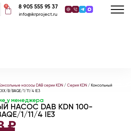
8 905 555 95 37
0
info@ikrproject.ru
Консольные насосы DAB серии KDN
/
Серия KDN
/ Консольный
XXX/B/BAQE/1/11/4 IE3
ие у менеджера
Й НАСОС DAB KDN 100-
AQE/1/11/4 IE3
8
₽