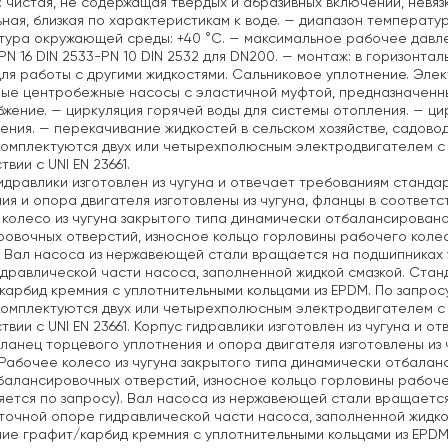
: чистая, не содержащая твердых и абразивных включений, невя
ная, близкая по характеристикам к воде.
— диапазон температуры 
тура окружающей среды: +40 °C.
— максимальное рабочее давление
PN 16 DIN 2533-PN 10 DIN 2532 для DN200.
— монтаж: в горизонтал
ля работы с другими жидкостями. Сальниковое уплотнение. Элек
ые центробежные насосы с эластичной муфтой, предназначенны
бжение.
— циркуляция горячей воды для системы отопления.
— цир
ения.
— перекачивание жидкостей в сельском хозяйстве, садово
омплектуются двух или четырехполюсным электродвигателем с
вии с UNI EN 23661.
идравлики изготовлен из чугуна и отвечает требованиям стандарт
ия и опора двигателя изготовлены из чугуна, фланцы в соответств
колесо из чугуна закрытого типа динамически отбалансирован
овочных отверстий, износное кольцо горловины рабочего колес
. Вал насоса из нержавеющей стали вращается на подшипниках
дравлической части насоса, заполненной жидкой смазкой. Стан
карбид кремния с уплотнительными кольцами из EPDM. По запрос
омплектуются двух или четырехполюсным электродвигателем с
твии с UNI EN 23661. Корпус гидравлики изготовлен из чугуна и о
фланец торцевого уплотнения и опора двигателя изготовлены из ч
 Рабочее колесо из чугуна закрытого типа динамически отбала
алансировочных отверстий, износное кольцо горловины рабоче
яется по запросу). Вал насоса из нержавеющей стали вращаетс
очной опоре гидравлической части насоса, заполненной жидко
ие графит/карбид кремния с уплотнительными кольцами из EPDM