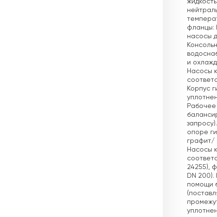
жидкость
нейтраль
темпера
фланцы: 
насосы д
Консольн
водосна
и охлажд
Насосы к
соответст
Корпус г
уплотнен
Рабочее 
балансир
запросу)
опоре ги
графит/ 
Насосы к
соответс
24255), 
DN 200).
помощи б
(поставл
промежут
уплотнен