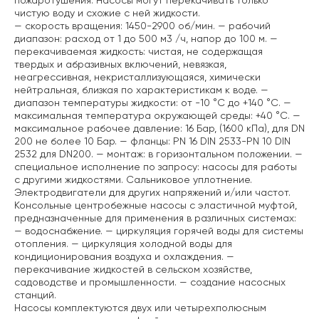
пожаротушения. Насосы могут перекачивать только
чистую воду и схожие с ней жидкости.
— скорость вращения: 1450-2900 об/мин.
— рабочий
диапазон: расход от 1 до 500 м3 /ч, напор до 100 м.
—
перекачиваемая жидкость: чистая, не содержащая
твердых и абразивных включений, невязкая,
неагрессивная, некристаллизующаяся, химически
нейтральная, близкая по характеристикам к воде.
—
диапазон температуры жидкости: от -10 °C до +140 °C.
—
максимальная температура окружающей среды: +40 °C.
—
максимальное рабочее давление: 16 Бар, (1600 кПа), для DN
200 не более 10 Бар.
— фланцы: PN 16 DIN 2533-PN 10 DIN
2532 для DN200.
— монтаж: в горизонтальном положении.
—
специальное исполнение по запросу: насосы для работы
с другими жидкостями. Сальниковое уплотнение.
Электродвигатели для других напряжений и/или частот.
Консольные центробежные насосы с эластичной муфтой,
предназначенные для применения в различных системах:
— водоснабжение.
— циркуляция горячей воды для системы
отопления.
— циркуляция холодной воды для
кондиционирования воздуха и охлаждения.
—
перекачивание жидкостей в сельском хозяйстве,
садоводстве и промышленности.
— создание насосных
станций.
Насосы комплектуются двух или четырехполюсным