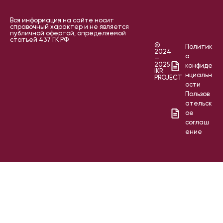
Вся информация на сайте носит
справочный характер и не является
публичной офертой, определяемой
статьей 437 ГК РФ
©
Политик
2024
а
—
2025
конфиде
IKR
нциальн
PROJECT
ости
Пользов
ательск
ое
соглаш
ение