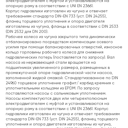
электродвигателем с муфтой и устанавливаются на
опорную раму в соответствии с UNI EN 23661.
Корпус гидравлики изготовлен из чугуна и отвечает
требованиям стандарта DIN-EN 733 (уст. DIN 24255),
фланец торцевого уплотнения и опора двигателя
изготовлены из чугуна, фланцы в соответствии с DIN 2533
(DIN 2532 для DN 200).
Рабочее колесо из чугуна закрытого типа динамически
отбалансировано посредством компенсации осевого
усилия при помощи балансировочных отверстий, износное
кольцо горловины рабочего колеса для снижения
гидравлических потерь (поставляется по запросу). Вал
насоса из нержавеющей стали вращается на
подшипниках увеличенного размера, размещенных в
промежуточной опоре гидравлической части насоса,
заполненной жидкой смазкой. Стандартизованное по DIN
24960 торцевое уплотнение графит/ карбид кремния с
уплотнительными кольцами из EPDM. По запросу
поставляются насосы с сальниковым уплотнением.
Насосы комплектуются двух или четырехполюсным
электродвигателем с муфтой и устанавливаются на
опорную раму в соответствии с UNI EN 23661. Корпус
гидравлики изготовлен из чугуна и отвечает требованиям
стандарта DIN-EN 733 (уст. DIN 24255), фланец торцевого
уплотнения и опора двигателя изготовлены из чугуна,