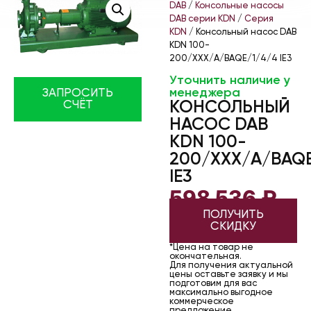
DAB
/
Консольные насосы
DAB серии KDN
/
Серия
KDN
/ Консольный насос DAB
KDN 100-
200/XXX/A/BAQE/1/4/4 IE3
Уточнить наличие у
менеджера
ЗАПРОСИТЬ
КОНСОЛЬНЫЙ
СЧЁТ
НАСОС DAB
KDN 100-
200/XXX/A/BAQE
IE3
598 536
₽
ПОЛУЧИТЬ
СКИДКУ
*Цена на товар не
окончательная.
Для получения актуальной
цены оставьте заявку и мы
подготовим для вас
максимально выгодное
коммерческое
предложение