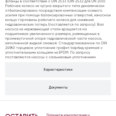
фланцы в соответствии с DIN 2533 (DIN 2532 для DN 200).
Рабочее колесо из чугуна закрытого типа динамически
отбалансировано посредством компенсации осевого
усилия при помощи балансировочных отверстий, износное
кольцо горловины рабочего колеса для снижения
гидравлических потерь (поставляется по запросу). Вал
насоса из нержавеющей стали вращается на
подшипниках увеличенного размера, размещенных в
промежуточной опоре гидравлической части насоса,
заполненной жидкой смазкой. Стандартизованное по DIN
24960 торцевое уплотнение графит/карбид кремния с
уплотнительными кольцами из EPDM. По запросу
поставляются насосы с сальниковым уплотнением.
Характеристики
Документы
Получите консультацию у