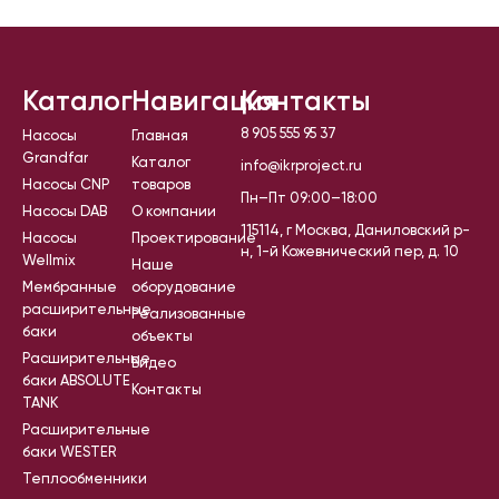
Каталог
Навигация
Контакты
8 905 555 95 37
Насосы
Главная
Grandfar
Каталог
info@ikrproject.ru
Насосы CNP
товаров
Пн–Пт 09:00–18:00
Насосы DAB
О компании
115114, г Москва, Даниловский р-
Насосы
Проектирование
н, 1-й Кожевнический пер, д. 10
Wellmix
Наше
Мембранные
оборудование
расширительные
Реализованные
баки
объекты
Расширительные
Видео
баки ABSOLUTE
Контакты
TANK
Расширительные
баки WESTER
Теплообменники