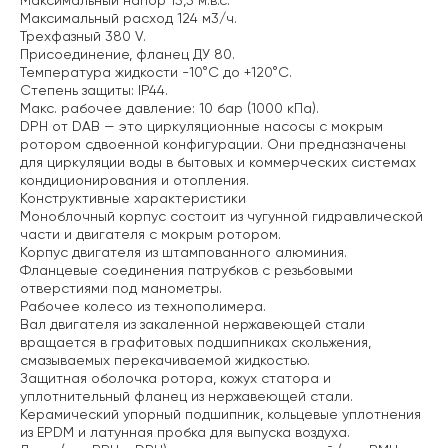
Максимальный напор 15,5 м.в.с.
Максимальный расход 124 м3/ч.
Трехфазный 380 V.
Присоединение, фланец ДУ 80.
Температура жидкости -10°C до +120°C.
Степень защиты: IP44.
Макс. рабочее давление: 10 бар (1000 кПа).
DPH от DAB — это циркуляционные насосы с мокрым
ротором сдвоенной конфигурации. Они предназначены
для циркуляции воды в бытовых и коммерческих системах
кондиционирования и отопления.
Конструктивные характеристики
Моноблочный корпус состоит из чугунной гидравлической
части и двигателя с мокрым ротором.
Корпус двигателя из штампованного алюминия.
Фланцевые соединения патрубков с резьбовыми
отверстиями под манометры.
Рабочее колесо из технополимера.
Вал двигателя из закаленной нержавеющей стали
вращается в графитовых подшипниках скольжения,
смазываемых перекачиваемой жидкостью.
Защитная оболочка ротора, кожух статора и
уплотнительный фланец из нержавеющей стали.
Керамический упорный подшипник, кольцевые уплотнения
из EPDM и латунная пробка для выпуска воздуха.