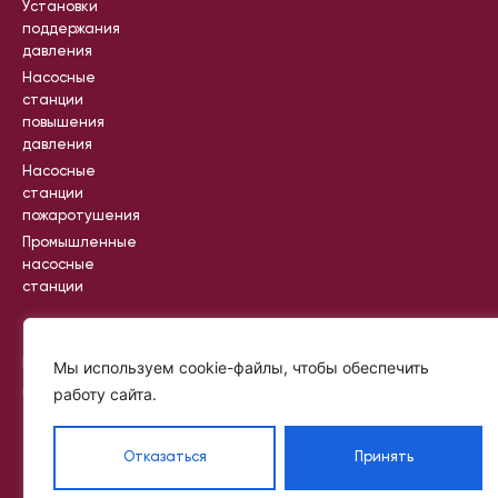
Установки
поддержания
давления
Насосные
станции
повышения
давления
Насосные
станции
пожаротушения
Промышленные
насосные
станции
Вся информация на сайте носит
Мы используем cookie-файлы, чтобы обеспечить
справочный характер и не является
работу сайта.
публичной офертой, определяемой
статьей 437 ГК РФ
©
Политик
2024
а
—
Отказаться
Принять
2025
конфиде
IKR
нциальн
PROJECT