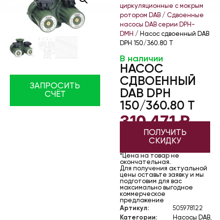
циркуляционные с мокрым
ротором DAB
/
Сдвоенные
насосы DAB серии DPH-
DMH
/ Насос сдвоенный DAB
DPH 150/360.80 T
В наличии
НАСОС
СДВОЕННЫЙ
ЗАПРОСИТЬ
DAB DPH
СЧЁТ
150/360.80 T
310 471
₽
ПОЛУЧИТЬ
СКИДКУ
*Цена на товар не
окончательная.
Для получения актуальной
цены оставьте заявку и мы
подготовим для вас
максимально выгодное
коммерческое
предложение
Артикул:
505978122
Категории:
Насосы DAB
,