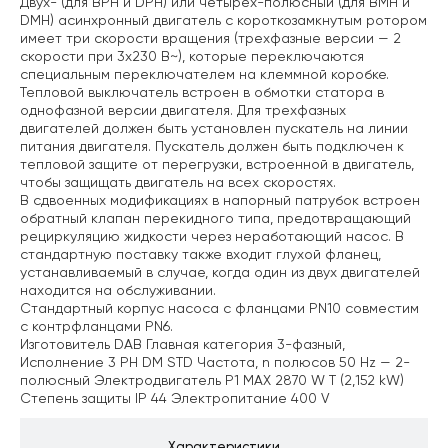
Двух- (для BРH и DРH) или четырех-полюсный (для BMH и
DMH) асинхронный двигатель с короткозамкнутым ротором
имеет три скорости вращения (трехфазные версии — 2
скорости при 3х230 В~), которые переключаются
специальным переключателем на клеммной коробке.
Тепловой выключатель встроен в обмотки статора в
однофазной версии двигателя. Для трехфазных
двигателей должен быть установлен пускатель на линии
питания двигателя. Пускатель должен быть подключен к
тепловой защите от перегрузки, встроенной в двигатель,
чтобы защищать двигатель на всех скоростях.
В сдвоенных модификациях в напорный патрубок встроен
обратный клапан перекидного типа, предотвращающий
рециркуляцию жидкости через неработающий насос. В
стандартную поставку также входит глухой фланец,
устанавливаемый в случае, когда один из двух двигателей
находится на обслуживании.
Стандартный корпус насоса с фланцами PN10 совместим
с контрфланцами PN6.
Изготовитель DAB
Главная категория 3-фазный,
Исполнение 3 PH DM STD
Частота, n полюсов 50 Hz — 2-
полюсный
Электродвигатель P1 MAX 2870 W T (2,152 kW)
Степень защиты IP 44
Электропитание 400 V
Характеристики