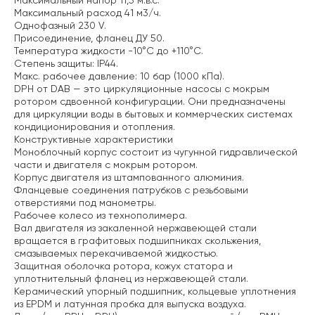
Максимальный напор 11,5 м.в.с.
Максимальный расход 41 м3/ч.
Однофазный 230 V.
Присоединение, фланец ДУ 50.
Температура жидкости -10°C до +110°C.
Степень защиты: IP44.
Макс. рабочее давление: 10 бар (1000 кПа).
DPH от DAB — это циркуляционные насосы с мокрым
ротором сдвоенной конфигурации. Они предназначены
для циркуляции воды в бытовых и коммерческих системах
кондиционирования и отопления.
Конструктивные характеристики
Моноблочный корпус состоит из чугунной гидравлической
части и двигателя с мокрым ротором.
Корпус двигателя из штампованного алюминия.
Фланцевые соединения патрубков с резьбовыми
отверстиями под манометры.
Рабочее колесо из технополимера.
Вал двигателя из закаленной нержавеющей стали
вращается в графитовых подшипниках скольжения,
смазываемых перекачиваемой жидкостью.
Защитная оболочка ротора, кожух статора и
уплотнительный фланец из нержавеющей стали.
Керамический упорный подшипник, кольцевые уплотнения
из EPDM и латунная пробка для выпуска воздуха.