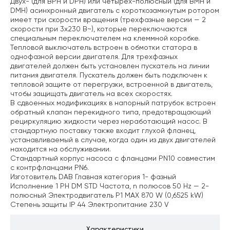
Двух- (для BРH и DРH) или четырех-полюсный (для BMH и
DMH) асинхронный двигатель с короткозамкнутым ротором
имеет три скорости вращения (трехфазные версии — 2
скорости при 3х230 В~), которые переключаются
специальным переключателем на клеммной коробке.
Тепловой выключатель встроен в обмотки статора в
однофазной версии двигателя. Для трехфазных
двигателей должен быть установлен пускатель на линии
питания двигателя. Пускатель должен быть подключен к
тепловой защите от перегрузки, встроенной в двигатель,
чтобы защищать двигатель на всех скоростях.
В сдвоенных модификациях в напорный патрубок встроен
обратный клапан перекидного типа, предотвращающий
рециркуляцию жидкости через неработающий насос. В
стандартную поставку также входит глухой фланец,
устанавливаемый в случае, когда один из двух двигателей
находится на обслуживании.
Стандартный корпус насоса с фланцами PN10 совместим
с контрфланцами PN6.
Изготовитель DAB
Главная категория 1- фазный
Исполнение 1 PH DM STD
Частота, n полюсов 50 Hz — 2-
полюсный
Электродвигатель P1 MAX 870 W (0,6525 kW)
Степень защиты IP 44
Электропитание 230 V
Характеристики