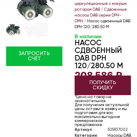
циркуляционные с мокрым
ротором DAB
/
Сдвоенные
насосы DAB серии DPH-
DMH
/ Насос сдвоенный DAB
DPH 120/280.50 M
В наличии
НАСОС
СДВОЕННЫЙ
ЗАПРОСИТЬ
DAB DPH
СЧЁТ
120/280.50 M
208 586
₽
ПОЛУЧИТЬ
СКИДКУ
*Цена на товар не
окончательная.
Для получения актуальной
цены оставьте заявку и мы
подготовим для вас
максимально выгодное
коммерческое
предложение
Артикул:
505937002
Категории:
Насосы DAB
,