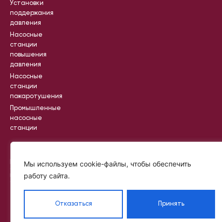
Установки
поддержания
давления
Насосные
станции
повышения
давления
Насосные
станции
пожаротушения
Промышленные
насосные
станции
Вся информация на сайте носит
Мы используем cookie-файлы, чтобы обеспечить
справочный характер и не является
работу сайта.
публичной офертой, определяемой
статьей 437 ГК РФ
©
Политик
2024
а
—
Отказаться
Принять
2025
конфиде
IKR
нциальн
PROJECT