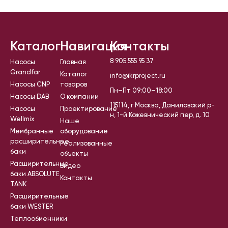
Каталог
Навигация
Контакты
8 905 555 95 37
Насосы
Главная
Grandfar
Каталог
info@ikrproject.ru
Насосы CNP
товаров
Пн–Пт 09:00–18:00
Насосы DAB
О компании
115114, г Москва, Даниловский р-
Насосы
Проектирование
н, 1-й Кожевнический пер, д. 10
Wellmix
Наше
Мембранные
оборудование
расширительные
Реализованные
баки
объекты
Расширительные
Видео
баки ABSOLUTE
Контакты
TANK
Расширительные
баки WESTER
Теплообменники