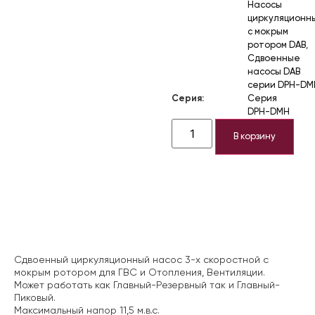
Насосы
циркуляционн
с мокрым
ротором DAB
,
Сдвоенные
насосы DAB
серии DPH-DM
Серия:
Серия
DPH-DMH
В корзину
Описание
Сдвоенный циркуляционный насос 3-х скоростной с
мокрым ротором для ГВС и Отопления, Вентиляции.
Может работать как Главный-Резервный так и Главный-
Пиковый.
Максимальный напор 11,5 м.в.с.