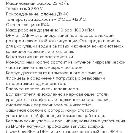
Максимальный расход 25 м3/ч.
Трехфазный 380 V.
Присоединение, фланец ДУ 40.
Температура жидкости -10°C до +120°C.
Степень защиты: IP44.
Макс. рабочее давление: 10 бар (1000 кПа).
DPH от DAB — это циркуляционные насосы с мокрым
ротором сдвоенной конфигурации. Они предназначены
для циркуляции воды в бытовых и коммерческих системах
кондиционирования и отопления.
Конструктивные характеристики
Моноблочный корпус состоит из чугунной гидравлической
части и двигателя с мокрым ротором.
Корпус двигателя из штампованного алюминия.
Фланцевые соединения патрубков с резьбовыми
отверстиями под манометры.
Рабочее колесо из технополимера.
Вал двигателя из закаленной нержавеющей стали
вращается в графитовых подшипниках скольжения,
смазываемых перекачиваемой жидкостью.
Защитная оболочка ротора, кожух статора и
уплотнительный фланец из нержавеющей стали.
Керамический упорный подшипник, кольцевые уплотнения
из EPDM и латунная пробка для выпуска воздуха.
Двух- (для BРH и DРH) или четырех-полюсный (для BMH и