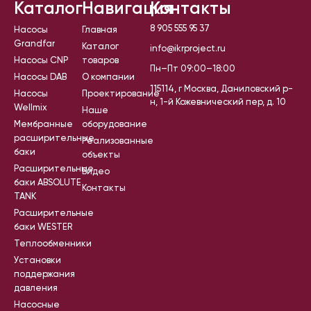
Каталог
Навигация
Контакты
8 905 555 95 37
Насосы
Главная
Grandfar
Каталог
info@ikrproject.ru
Насосы CNP
товаров
Пн–Пт 09:00–18:00
Насосы DAB
О компании
115114, г Москва, Даниловский р-
Насосы
Проектирование
н, 1-й Кожевнический пер, д. 10
Wellmix
Наше
Мембранные
оборудование
расширительные
Реализованные
баки
объекты
Расширительные
Видео
баки ABSOLUTE
Контакты
TANK
Расширительные
баки WESTER
Теплообменники
Установки
поддержания
давления
Насосные