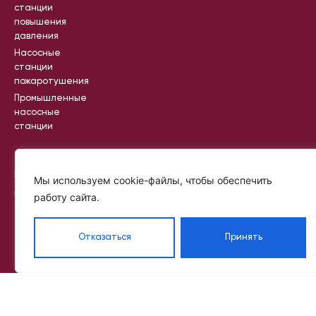
станции
повышения
давления
Насосные
станции
пожаротушения
Промышленные
насосные
станции
Вся информация на сайте носит
Мы используем cookie-файлы, чтобы обеспечить
справочный характер и не является
публичной офертой, определяемой
работу сайта.
статьей 437 ГК РФ
©
Политик
2024
а
—
Отказаться
Принять
2025
конфиде
IKR
нциальн
PROJECT
ости
Пользов
ательск
ое