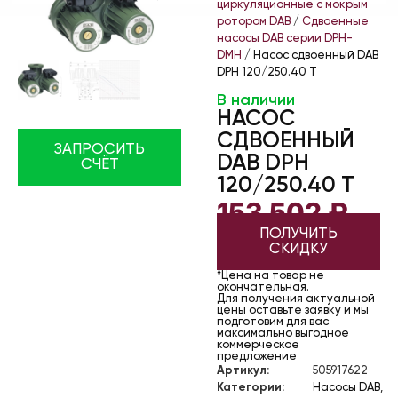
циркуляционные с мокрым
ротором DAB
/
Сдвоенные
насосы DAB серии DPH-
DMH
/ Насос сдвоенный DAB
DPH 120/250.40 T
В наличии
НАСОС
СДВОЕННЫЙ
ЗАПРОСИТЬ
DAB DPH
СЧЁТ
120/250.40 T
153 502
₽
ПОЛУЧИТЬ
СКИДКУ
*Цена на товар не
окончательная.
Для получения актуальной
цены оставьте заявку и мы
подготовим для вас
максимально выгодное
коммерческое
предложение
Артикул:
505917622
Категории:
Насосы DAB
,