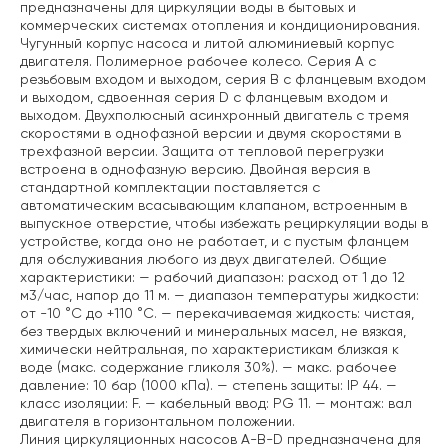
предназначены для циркуляции воды в бытовых и
коммерческих системах отопления и кондиционирования.
Чугунный корпус насоса и литой алюминиевый корпус
двигателя. Полимерное рабочее колесо. Серия A с
резьбовым входом и выходом, серия B с фланцевым входом
и выходом, сдвоенная серия D с фланцевым входом и
выходом. Двухполюсный асинхронный двигатель с тремя
скоростями в однофазной версии и двумя скоростями в
трехфазной версии. Защита от тепловой перегрузки
встроена в однофазную версию. Двойная версия в
стандартной комплектации поставляется с
автоматическим всасывающим клапаном, встроенным в
выпускное отверстие, чтобы избежать рециркуляции воды в
устройстве, когда оно не работает, и с пустым фланцем
для обслуживания любого из двух двигателей.
Общие
характеристики:
— рабочий диапазон: расход от 1 до 12
м3/час, напор до 11 м.
— диапазон температуры жидкости:
от -10 °C до +110 °C.
— перекачиваемая жидкость: чистая,
без твердых включений и минеральных масел, не вязкая,
химически нейтральная, по характеристикам близкая к
воде (макс. содержание гликоля 30%).
— макс. рабочее
давление: 10 бар (1000 кПа).
— степень защиты: IP 44.
—
класс изоляции: F.
— кабельный ввод: PG 11.
— монтаж: вал
двигателя в горизонтальном положении.
Линия циркуляционных насосов A-B-D предназначена для