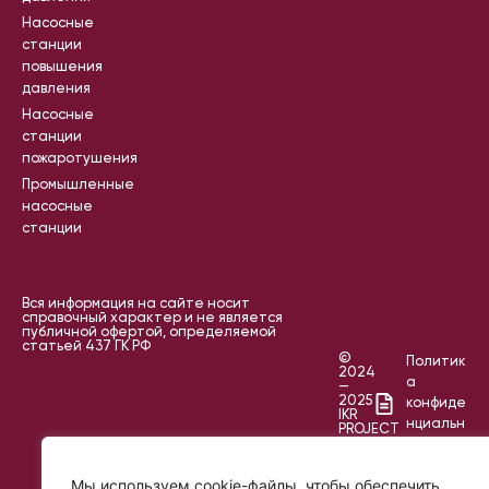
Насосные
станции
повышения
давления
Насосные
станции
пожаротушения
Промышленные
насосные
станции
Вся информация на сайте носит
справочный характер и не является
публичной офертой, определяемой
статьей 437 ГК РФ
©
Политик
2024
а
—
2025
конфиде
IKR
нциальн
PROJECT
ости
Пользов
Мы используем cookie-файлы, чтобы обеспечить
ательск