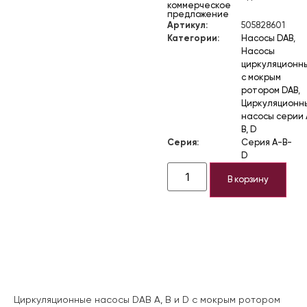
коммерческое
предложение
Артикул:
505828601
Категории:
Насосы DAB
,
Насосы
циркуляционн
с мокрым
ротором DAB
,
Циркуляционн
насосы серии 
B, D
Серия:
Серия A-B-
D
В корзину
Описание
Циркуляционные насосы DAB A, B и D с мокрым ротором