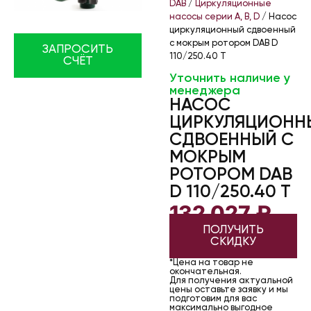
DAB
/
Циркуляционные
насосы серии A, B, D
/ Насос
циркуляционный сдвоенный
с мокрым ротором DAB D
ЗАПРОСИТЬ
110/250.40 T
СЧЁТ
Уточнить наличие у
менеджера
НАСОС
ЦИРКУЛЯЦИОНН
СДВОЕННЫЙ С
МОКРЫМ
РОТОРОМ DAB
D 110/250.40 T
132 027
₽
ПОЛУЧИТЬ
СКИДКУ
*Цена на товар не
окончательная.
Для получения актуальной
цены оставьте заявку и мы
подготовим для вас
максимально выгодное