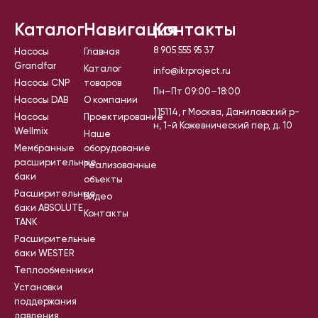
Каталог
Навигация
Контакты
8 905 555 95 37
Насосы
Главная
Grandfar
Каталог
info@ikrproject.ru
Насосы CNP
товаров
Пн–Пт 09:00–18:00
Насосы DAB
О компании
115114, г Москва, Даниловский р-
Насосы
Проектирование
н, 1-й Кожевнический пер, д. 10
Wellmix
Наше
Мембранные
оборудование
расширительные
Реализованные
баки
объекты
Расширительные
Видео
баки ABSOLUTE
Контакты
TANK
Расширительные
баки WESTER
Теплообменники
Установки
поддержания
давления