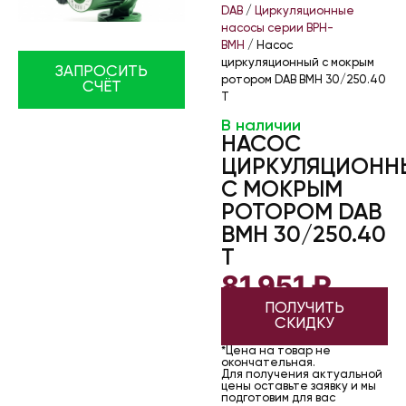
DAB
/
Циркуляционные
насосы серии BPH-
BMH
/ Насос
циркуляционный с мокрым
ЗАПРОСИТЬ
ротором DAB BMH 30/250.40
СЧЁТ
T
В наличии
НАСОС
ЦИРКУЛЯЦИОНН
С МОКРЫМ
РОТОРОМ DAB
BMH 30/250.40
T
81 951
₽
ПОЛУЧИТЬ
СКИДКУ
*Цена на товар не
окончательная.
Для получения актуальной
цены оставьте заявку и мы
подготовим для вас