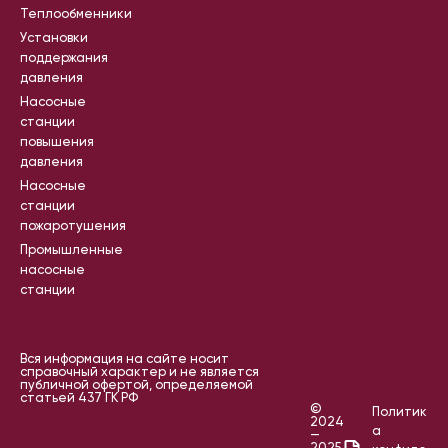
Теплообменники
Установки
поддержания
давления
Насосные
станции
повышения
давления
Насосные
станции
пожаротушения
Промышленные
насосные
станции
Вся информация на сайте носит
справочный характер и не является
публичной офертой, определяемой
статьей 437 ГК РФ
©
Политик
2024
а
—