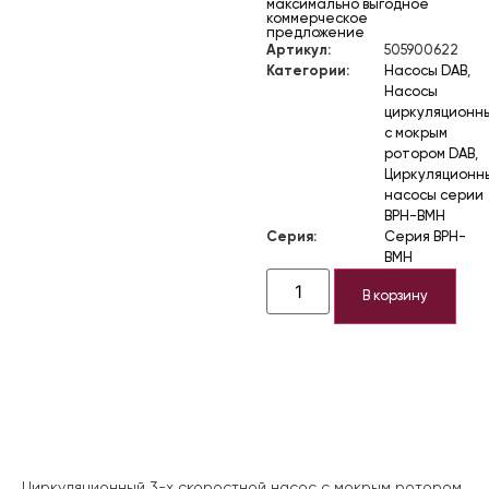
максимально выгодное
коммерческое
предложение
Артикул:
505900622
Категории:
Насосы DAB
,
Насосы
циркуляционн
с мокрым
ротором DAB
,
Циркуляционн
насосы серии
BPH-BMH
Серия:
Серия BPH-
BMH
В корзину
Описание
Циркуляционный 3-х скоростной насос с мокрым ротором