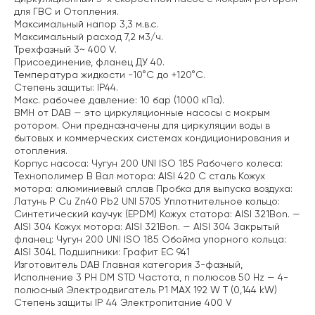
для ГВС и Отопления.
Максимальный напор 3,3 м.в.с.
Максимальный расход 7,2 м3/ч.
Трехфазный 3~ 400 V.
Присоединение, фланец ДУ 40.
Температура жидкости -10°C до +120°C.
Степень защиты: IP44.
Макс. рабочее давление: 10 бар (1000 кПа).
BMH от DAB — это циркуляционные насосы с мокрым
ротором. Они предназначены для циркуляции воды в
бытовых и коммерческих системах кондиционирования и
отопления.
Корпус насоса: Чугун 200 UNI ISO 185
Рабочего колеса:
Технополимер B
Вал мотора: AISI 420 C сталь
Кожух
мотора: алюминиевый сплав
Пробка для выпуска воздуха:
Латунь P Cu Zn40 Pb2 UNI 5705
Уплотнительное кольцо:
Синтетический каучук (EPDM)
Кожух статора: AISI 321Bon. —
AISI 304
Кожух мотора: AISI 321Bon. — AISI 304
Закрытый
фланец: Чугун 200 UNI ISO 185
Обойма упорного кольца:
AISI 304L
Подшипники: Графит EC 941
Изготовитель DAB
Главная категория 3-фазный,
Исполнение 3 PH DM STD
Частота, n полюсов 50 Hz — 4-
полюсный
Электродвигатель P1 MAX 192 W T (0,144 kW)
Степень защиты IP 44
Электропитание 400 V