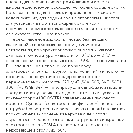
насосы для скважин диаметром 4 дюйма и более с
широким диапазоном расходно-напорных характеристик.
Предназначены для бытовых и промышленных систем
водоснабжения, для подачи воды в автоклавы и цистерны,
для установки в противопожарных системах и
промывочных системах высокого давления, для систем
сельскохозяйственного полива.
— перекачиваемая жидкость: чистая, без твердых
включений или абразивных частиц, химически
нейтральная, по характеристикам аналогичная воде.
—
диапазон температуры жидкости: от 0 ˚C до +40 ˚C.
—
степень защиты электродвигателя: IP 68.
— класс изоляции:
F.
— специальное исполнение по запросу:
электродвигатели для других напряжений и/или частот
—
максимально допустимое содержание песка в
перекачиваемой жидкости: 120 г/м3 (S4A, S4B, S4C, S4D)
300 г/м3 (S4E, S4F)
— по запросу для однофазной модели:
доступен блок управления с дополнительным пусковым
конденсатором (BOOSTER) для увеличения пускового
момента.
Суппорт (со встроенным фильтром), напорный
патрубок (со встроенным обратным клапаном) и защитная
планка кабеля выполнены из нержавеющей стали.
Двухполюсный водозаполненный погружной асинхронный
электродвигатель TESLA полностью изготовлен из
нержавеющей стали AISI 304.