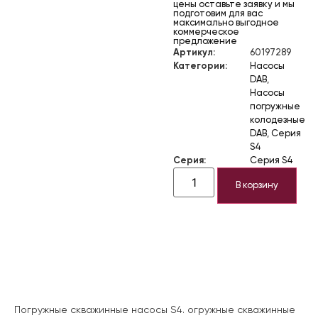
цены оставьте заявку и мы
подготовим для вас
максимально выгодное
коммерческое
предложение
Артикул:
60197289
Категории:
Насосы
DAB
,
Насосы
погружные
колодезные
DAB
,
Серия
S4
Серия:
Серия S4
В корзину
Описание
Погружные скважинные насосы S4. огружные скважинные