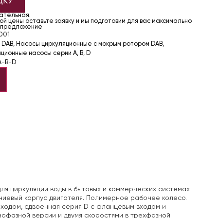
ДКУ
чательная.
й цены оставьте заявку и мы подготовим для вас максимально
 предложение
001
 DAB
,
Насосы циркуляционные с мокрым ротором DAB
,
ционные насосы серии A, B, D
A-B-D
ля циркуляции воды в бытовых и коммерческих системах
ниевый корпус двигателя. Полимерное рабочее колесо.
ыходом, сдвоенная серия D с фланцевым входом и
нофазной версии и двумя скоростями в трехфазной