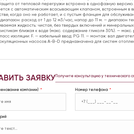
Защита от тепловой перегрузки встроена в однофазную версию.
ется с автоматическим всасывающим клапаном, встроенным в вы
стве, когда оно не работает, и с пустым фланцем для обслуживан
диапазон: расход от 1 до 12 м3/час, напор до 11 м.
— диапазон тем
ваемая жидкость: чистая, без твердых включений и минеральных 
истикам близкая к воде (макс. содержание гликоля 30%).
— макс. 
ласс изоляции: F.
— кабельный ввод: PG 11.
— монтаж: вал двигател
ркуляционных насосов A-B-D предназначена для систем отопле
АВИТЬ ЗАЯВКУ
Получите консультацию у технического 
менование компании)
Номер телефона
рий