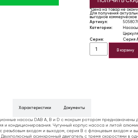
ПОЛУЧИТЬ СКИ
*Цена на товар не окон
Для получения актуально
выгодное коммерческое
Артикул:
505807
Категории:
Насосы
Циркуля
Серия:
Серия 
В корзину
ние
Характеристики
Документы
ионные насосы DAB A, B и D с мокрым ротором предназначены д
я и кондиционирования. Чугунный корпус насоса и литой алюми
с резьбовым входом и выходом, серия B с фланцевым входом и в
 Двухполюсный асинхронный двигатель с тремя скоростями в од