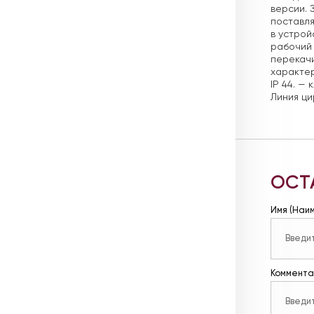
версии. 
поставля
в устрой
рабочий 
перекачи
характер
IP 44.
— к
Линия ци
ОСТ
Имя (Наи
Коммента