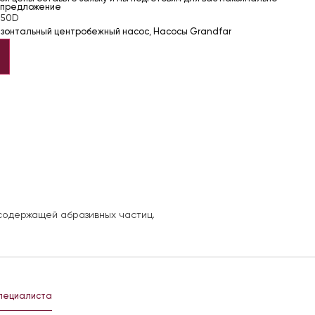
 предложение
250D
изонтальный центробежный насос
,
Насосы Grandfar
содержащей абразивных частиц.
специалиста