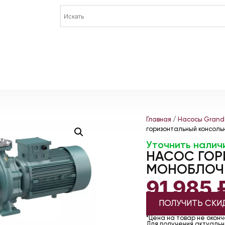
Главная
/
Насосы Grand
горизонтальный консол
Уточнить налич
НАСОС ГОР
МОНОБЛОЧН
91 985
ПОЛУЧИТЬ СКИ
*Цена на товар не окон
Для получения актуально