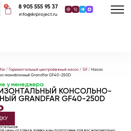
8 905 555 95 37
0
info@ikrproject.ru
far
/
Горизонтальный центробежный насос
/
GF
/ Насос
ьно-моноблочный Grandfar GF40-250D
ие у менеджера
ИЗОНТАЛЬНЫЙ КОНСОЛЬНО-
ЫЙ GRANDFAR GF40-250D
₽
ДКУ
чательная.
й цены оставьте заявку и мы подготовим для вас максимально