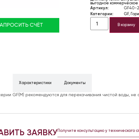
выгодное коммерческое
Артикул:
GF40-
Категории:
GF
,
Гор
ЗАПРОСИТЬ СЧЁТ
В корзину
ние
Характеристики
Документы
ерии GF(M) рекомендуются для перекачивания чистой воды, не 
АВИТЬ ЗАЯВКУ
Получите консультацию у технического 