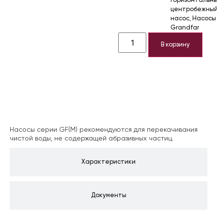
Горизонтальн
центробежны
насос
,
Насосы
Grandfar
В корзину
Описание
Насосы серии GF(M) рекомендуются для перекачивания
чистой воды, не содержащей абразивных частиц.
Характеристики
Документы