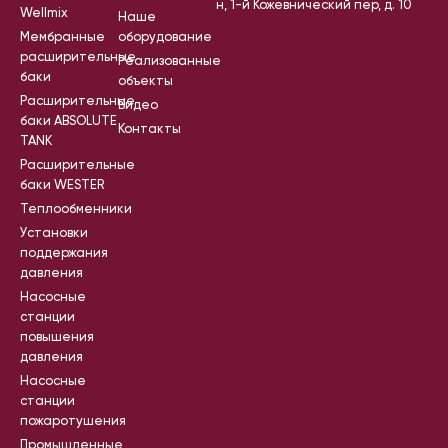
н, 1-й Кожевнический пер, д. 10
Wellmix
Наше
Мембранные
оборудование
расширительные
Реализованные
баки
объекты
Расширительные
Видео
баки ABSOLUTE
Контакты
TANK
Расширительные
баки WESTER
Теплообменники
Установки
поддержания
давления
Насосные
станции
повышения
давления
Насосные
станции
пожаротушения
Промышленные